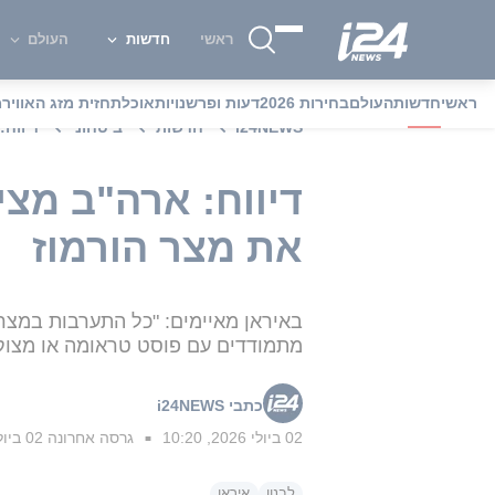
ראשי
חדשות
העולם
ראשי
חדשות
העולם
בחירות 2026
דעות ופרשנויות
אוכל
תחזית מזג האוויר
מ
i24NEWS
חדשות
ביטחוני
דיווח
דיווח: ארה"ב מצ
את מצר הורמוז
מתמודדים עם פוסט טראומה או מצוקה
כתבי i24NEWS
02 ביולי 2026, 10:20
גרסה אחרונה
02 ביולי 2026, 16:17
■
לבנון
איראן