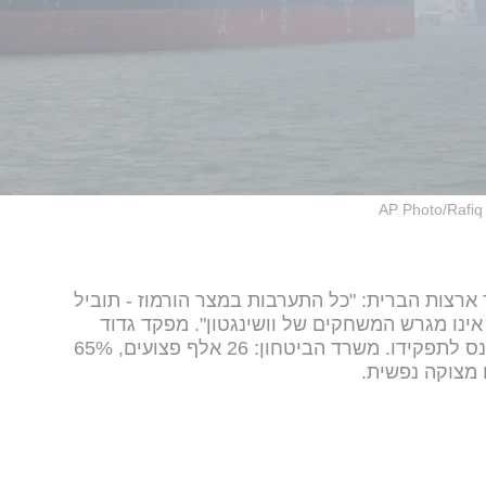
AP Photo/Rafi
ארצות הברית: "כל התערבות במצר הורמוז - תוביל
אינו מגרש המשחקים של וושינגטון". מפקד גדוד
'הבוקעים' (52) הנכנס, סגן-אלוף ג' נכנס לתפקידו. משרד הביטחון: 26 אלף פצועים, 65%
מצוקה נפשית.