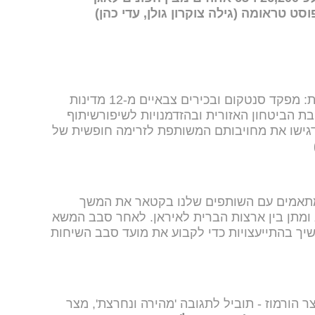
ט טראומה (גילה צוקרון גולן, עדי כהן)
פיקוד המרכזי של צבא ארצות הברית: מפקד סנטקום ובכירים צבאיים מ-12 מדינות
בת הביטחון האזורית ובהזדמנויות לשיפורשיתוף
הדגישו את מחויבותם המשותפת לזרימה חופשית של
 מתאמים עם השותפים שלנו בקטאר את המשך
מתן בין ארצות הברית לאיראן. לאחר סבב המשא
יך בהתייעצויות כדי לקבוע את מועד סבב השיחות
 הורמוז - תוביל לתגובה 'מהירה ונחרצת', מצר