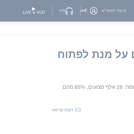
מיוחד לסופ"ש
HE
רדיו
LIVE & VOD
 על מנת לפתוח
באיראן מאיימים: "כל התערבות במצר הורמוז - תוביל לתגובה 'מהירה ונחרצת'" • 1,000 ימים למלחמה: 26 אלף פצועים, 65% מהם
1 דקות קריאה