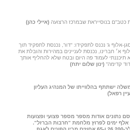
פת כטב"ם בנוסייראת שבמרכז הרצועה
(איילי כהן)
וקעים' (52) הנכנס, סגן-אלוף ג' נכנס לתפקידו: "דור, נכנסת לתפקיד תוך
ף א׳ חברינו, נכנסת לעניינים במהירות והובלת את
 תיכננתי לעמוד פה היום ובטח שלא להחליף אותך
וד קדימה"
(ינון שלום יתח)
לה ישתתף בהלווייתו של המנהיג העליון
ין רפאל)
ם נתונים אודות מספר מספר פצועי ופצועות
 אלף ימים לפרוץ מלחמת "חרבות הברזל".
מהנתונים עולה, כי מספרם הגיע לכ-26,200 ו-65 אחוזים מבין הפונים לאגף