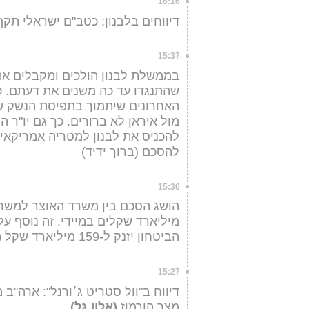
16:16
דיווחים בלבנון: כטב"ם ישראלי תק
15:37
בממשלת לבנון הולכים ומקבלים את
שהתנגדו עד כה משנים את דעתם. כ
האחרונים שיתמוך בתפיסת הנשק של
מול איראן לא ברורים. כך גם יו"ר 
להכניס את לבנון למטריה אמריקאית
להסכם (ברוך ידיד)
15:36
הביטחון יזנק ל-159 מיליארד שקל
(
15:27
דיווח ב"וול סטריט ג׳ורנל": ארה"
מצר הורמוז
(אלון גל)