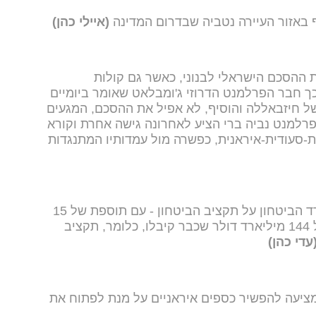
ף באזור העיירה נטביה שבדרום המדינה
(איילי כהן)
 ההסכם הישראלי לבנוני, כאשר גם קולות
ך חבר הפרלמנט הדרוזי ג'ומבלאט שאומר ביומיים
 חיזבאללה והוסיף, לא אפיל את ההסכם, המגעים
הפרלמנט נביה ברי הציע לאחרונה גישה אחרת וקורא
-סעודית-איראנית, כפשרה מול עמדותיו המתנגדות
הושג הסכם בין משרד האוצר למשרד הביטחון על תקציב הביטחון - עם תוספת של 15
מיליארד שקלים במיידי. זה נוסף על 144 מיליארד דולר שכבר קיבלו, כלומר, תקציב
עדי כהן)
ב מציעה להפשיר כספים איראניים על מנת לפתוח את