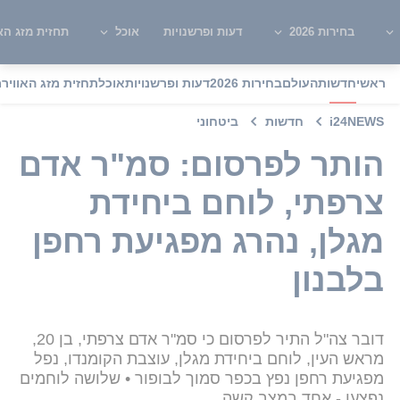
בחירות 2026
דעות ופרשנויות
אוכל
תחזית מזג האו
ראשי
חדשות
העולם
בחירות 2026
דעות ופרשנויות
אוכל
תחזית מזג האוויר
מ
i24NEWS
חדשות
ביטחוני
הותר לפרסום: סמ"ר אדם
צרפתי, לוחם ביחידת
מגלן, נהרג מפגיעת רחפן
בלבנון
דובר צה"ל התיר לפרסום כי סמ"ר אדם צרפתי, בן 20,
מראש העין, לוחם ביחידת מגלן, עוצבת הקומנדו, נפל
מפגיעת רחפן נפץ בכפר סמוך לבופור • שלושה לוחמים
נפצעו - אחד במצב קשה