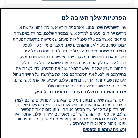
הפרטיות שלך חשובה לנו
תגובות
אנו והשותפים שלנו
1019
מאחסנים מידע אישי כמו נתוני גלישה או
מזהים ייחודיים וניגשים למידע אישי במכשיר שלכם. בחירה באפשרות
זאת אני מאשר מפעילה טכנולוגיות מעקב שמסייעות בהשגת המטרות
אין עדיין תגובות. היה הראשון להגיב
המפורטות בסעיף 'אנו והשותפים שלנו מעבדים מידע כדי לספק.
בחירה באפשרות זאת דחה הכול או ביטול הסכמתכם בכל עת
הוסף תגובה
תשבית את טכנולוגיות המעקב. ייתכן שהשבתת טכנולוגיות המעקב
תוביל לכך שחלק מהתכנים והפרסומות שיוצגו לכם לא יהיו חלק
מחחומי העניין שלכם. אפשר להציג שוב את התפריט כדי לשנות את
בחירתכם או לבטל את הסכמתכם בכל עת בלחיצה על הקישור ניהול
העדפות שבתחתית הדף. הבחירות שלכם ישפיעו על אתר אישי שלנו.
מידע נוסף אפשר למצוא במדיניות הפרטיות שלנו.
אנחנו והשותפים שלנו מעבדים נתונים כדי לספק:
ייתכן שייעשה שימוש בנתוני המיקום הגאוגרפי המדויקים שלכם לצורך
תמיכה במטרה אחת או יותר. משמעות הדבר היא שהמיקום שלכם
יהיה מדויק עד לרמה של מספר מטרים.. ניתן לזהות את המכשיר
שלכם על סמך סריקה של שילוב המאפיינים הייחודי שלו.. אחסון ו/או
גישה למידע במכשיר. פרסום ותוכן מותאמים אישית, מדידת פרסום
ותוכן, ניתוח קהל ופיתוח שירותים .
(רשימת שותפים (ספקים