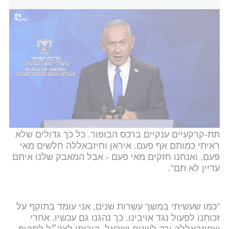
רה"מ נתניהו: "כעת האש מול איראן נצורה - אם הם ירו עוד פעם נגיב
בעוצמה"
וידאו: רועי אברהם/ לע״מ, סאונד: בן פרץ/ לע״מ
ראש הממשלה התייחס לחזית מול חיזבאללה: "באותה
נחישות פעלנו גם מול חיזבאללה. חיזבאללה תכנן
לפלוש לגליל עם אלפי מחבלים, ובמקביל הוא תכנן
להחריב את ערי ישראל עם 150 אלף טילים ורקטות. גם
את האיום הזה סיכלנו - וחיסלנו את נסראללה. ואני
רוצה לומר לכם - הלוחמים הגיבורים שלנו מפרקים
לחיזבאללה את הצורה. אנחנו ממשיכים להשמיד את כל
תשתיות הטרור שלהם ברצועת הביטחון, כולל במתקנים
תת-קרקעיים ענקיים ברכס הבופור. כל כך גדולים שלא
ראיתי כמותם אף פעם. איראן וחיזבאללה חלשים מאי
פעם, ואנחנו חזקים מאי פעם - אבל המאבק שלנו איתם
עדיין לא תם".
"כמו שעשיתי במשך עשרות שנים, אני עומד בתוקף על
זכותנו לפעול נגד אויבינו. כך נהגנו גם עכשיו. אחרי