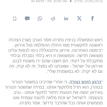
בנימין נתניהו, ארכיון
שלו שלום, פול / פלאש 90
ראש הממשלה בנימין נתניהו מסר הערב (שני) הצהרה
ראשונה לתקשורת מאז החלה ההסלמה מול איראן.
"ביממה האחרונה, איראן וחיזבאללה ניסו לכפות עלינו
משוואה חדשה. והמשוואה זו היא בלתי נסבלת ובלתי
מתקבלת על דעתי. הם חשבו שהם ירו משטח לבנון
ואיראן על ישראל - ושאנחנו לא נפעל. זה לא קרה, וזה
גם לא יקרה. לא במשמרת שלי".
"
כרגע האש נצורה
, כי אחרי שהיכינו במשטר הטרור
בטהרן, הוא חדל מלתקוף אותנו. במידה שמשטר הטרור
באיראן יעשה את הטעות ויחזור לתקוף אותנו - נגיב
בעוצמה. לישראל יש זכות מלאה להגנה עצמית ואנו
מממשים אותה ככל שהדבר נדרש", אמר נתניהו.