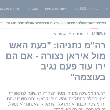
בחירות 2026
דעות ופרשנויות
אוכל
תחזית מזג האו
ראשי
חדשות
העולם
בחירות 2026
דעות ופרשנויות
אוכל
תחזית מזג האוויר
מ
i24NEWS
חדשות
ביטחוני
רה"מ נתניהו: "כעת האש
מול איראן נצורה - אם הם
ירו עוד פעם נגיב
בעוצמה"
ראש הממשלה נתניהו מסר הצהרה ראשונה לתקשורת
מאז החלה ההסלמה אמש מול איראן • "הם חשבו שהם
ירו משטח לבנון ואיראן על ישראל - ושאנחנו לא נפעל.
זה לא קרה, וזה גם לא יקרה"