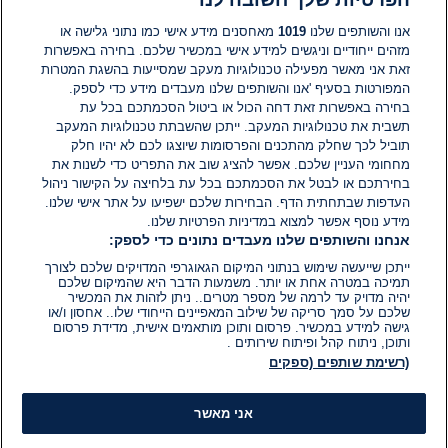
תגובות
אנו והשותפים שלנו
1019
מאחסנים מידע אישי כמו נתוני גלישה או
מזהים ייחודיים וניגשים למידע אישי במכשיר שלכם. בחירה באפשרות
זאת אני מאשר מפעילה טכנולוגיות מעקב שמסייעות בהשגת המטרות
אין עדיין תגובות. היה הראשון להגיב
המפורטות בסעיף 'אנו והשותפים שלנו מעבדים מידע כדי לספק.
בחירה באפשרות זאת דחה הכול או ביטול הסכמתכם בכל עת
הוסף תגובה
תשבית את טכנולוגיות המעקב. ייתכן שהשבתת טכנולוגיות המעקב
תוביל לכך שחלק מהתכנים והפרסומות שיוצגו לכם לא יהיו חלק
מחחומי העניין שלכם. אפשר להציג שוב את התפריט כדי לשנות את
בחירתכם או לבטל את הסכמתכם בכל עת בלחיצה על הקישור ניהול
העדפות שבתחתית הדף. הבחירות שלכם ישפיעו על אתר אישי שלנו.
מידע נוסף אפשר למצוא במדיניות הפרטיות שלנו.
אנחנו והשותפים שלנו מעבדים נתונים כדי לספק:
ייתכן שייעשה שימוש בנתוני המיקום הגאוגרפי המדויקים שלכם לצורך
תמיכה במטרה אחת או יותר. משמעות הדבר היא שהמיקום שלכם
יהיה מדויק עד לרמה של מספר מטרים.. ניתן לזהות את המכשיר
שלכם על סמך סריקה של שילוב המאפיינים הייחודי שלו.. אחסון ו/או
גישה למידע במכשיר. פרסום ותוכן מותאמים אישית, מדידת פרסום
ותוכן, ניתוח קהל ופיתוח שירותים .
(רשימת שותפים (ספקים
אני מאשר