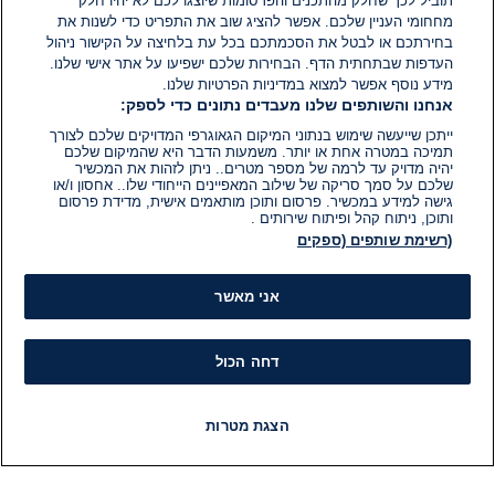
תוביל לכך שחלק מהתכנים והפרסומות שיוצגו לכם לא יהיו חלק
מחחומי העניין שלכם. אפשר להציג שוב את התפריט כדי לשנות את
בחירתכם או לבטל את הסכמתכם בכל עת בלחיצה על הקישור ניהול
העדפות שבתחתית הדף. הבחירות שלכם ישפיעו על אתר אישי שלנו.
מידע נוסף אפשר למצוא במדיניות הפרטיות שלנו.
אנחנו והשותפים שלנו מעבדים נתונים כדי לספק:
ייתכן שייעשה שימוש בנתוני המיקום הגאוגרפי המדויקים שלכם לצורך
תמיכה במטרה אחת או יותר. משמעות הדבר היא שהמיקום שלכם
יהיה מדויק עד לרמה של מספר מטרים.. ניתן לזהות את המכשיר
שלכם על סמך סריקה של שילוב המאפיינים הייחודי שלו.. אחסון ו/או
גישה למידע במכשיר. פרסום ותוכן מותאמים אישית, מדידת פרסום
ותוכן, ניתוח קהל ופיתוח שירותים .
(רשימת שותפים (ספקים
אני מאשר
דחה הכול
הצגת מטרות
חדשות
פיד חדשות
LIVE
רדיו
תוכניות