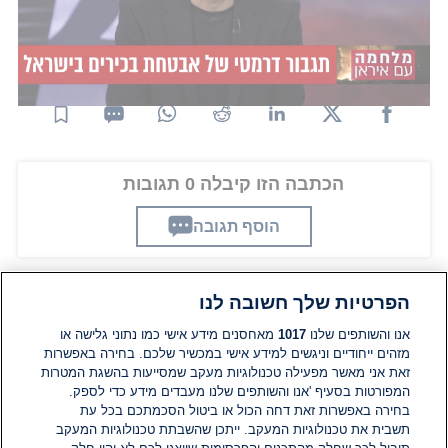
ברחבי טהרן תשעה מדעני גרעין בכירים
לצד עשרות
מפקדים צבאיים בכירים במערכת הביטחון של המשטר
האיראני.
הכתבה הזו קיבלה 0 תגובות
הוסף תגובה
הפרטיות שלך חשובה לנו
תגובות
אנו והשותפים שלנו
1017
מאחסנים מידע אישי כמו נתוני גלישה או
מזהים ייחודיים וניגשים למידע אישי במכשיר שלכם. בחירה באפשרות
זאת אני מאשר מפעילה טכנולוגיות מעקב שמסייעות בהשגת המטרות
אין עדיין תגובות. היה הראשון להגיב
המפורטות בסעיף 'אנו והשותפים שלנו מעבדים מידע כדי לספק.
בחירה באפשרות זאת דחה הכול או ביטול הסכמתכם בכל עת
הוסף תגובה
תשבית את טכנולוגיות המעקב. ייתכן שהשבתת טכנולוגיות המעקב