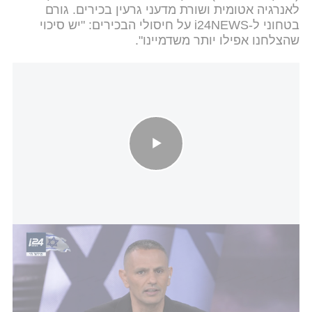
לאנרגיה אטומית ושורת מדעני גרעין בכירים. גורם
בטחוני ל-i24NEWS על חיסולי הבכירים: "יש סיכוי
שהצלחנו אפילו יותר משדמיינו".
מחשש לנקמה איראנית: שב"כ תגבר באופן דרמטי את אבטחת בכירי
הדרג המדיני והצבאי
למעשה, בדקות הראשונות של המבצע באיראן חוסלו
מומחי גרעין ועשרות מפקדים צבאיים במקביל. במהלך
הדקות הראשונות של המבצע,
צה"ל חיסל במקביל