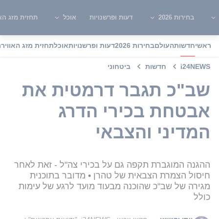
בחירות 2026
דעות ופרשנויות
אוכל
תחזית מזג האו
ראשי
חדשות
העולם
בחירות 2026
דעות ופרשנויות
אוכל
תחזית מזג האוויר
מ
i24NEWS
חדשות
ביטחוני
שב"כ תגבר דרמטית את
אבטחת בכירי הדרג
המדיני והצבאי
ההגנה המוגברת תקפה גם על בכירי צה"ל - זאת לאחר
חיסול הצמרת הצבאית של טהרן • מדובר בתוכנית
מגירה של שב"כ שהוכנה מבעוד מועד לרגע של עימות
כולל