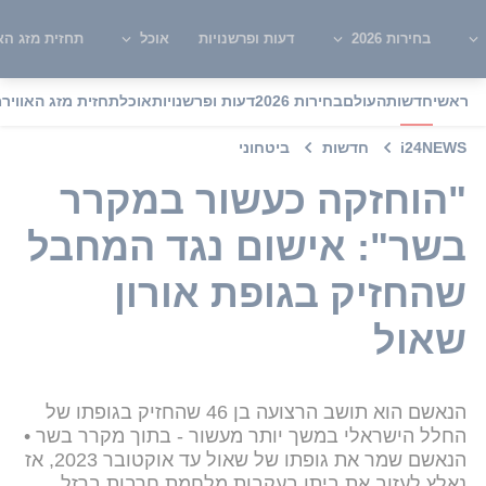
בחירות 2026
דעות ופרשנויות
אוכל
תחזית מזג האו
ראשי
חדשות
העולם
בחירות 2026
דעות ופרשנויות
אוכל
תחזית מזג האוויר
מ
i24NEWS
חדשות
ביטחוני
"הוחזקה כעשור במקרר
בשר": אישום נגד המחבל
שהחזיק בגופת אורון
שאול
הנאשם הוא תושב הרצועה בן 46 שהחזיק בגופתו של
החלל הישראלי במשך יותר מעשור - בתוך מקרר בשר •
הנאשם שמר את גופתו של שאול עד אוקטובר 2023, אז
נאלץ לעזוב את ביתו בעקבות מלחמת חרבות ברזל