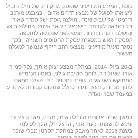
כזכור, המידע המודיעיני שהופק מחקירתו של חילו הוביל
ליציאתו לפועל של מבצע "דרום אדום". במבצע מורכב
ודרמטי של שב"כ ואמ"ן, חולצה גופתו של סמ"ר שאול
ז"ל והובאה לקבורה בישראל בינואר 2025. החילוץ בוצע
והושלם דקות בודדות ממש לפני שנכנסה לתוקפה
הפסקת האש במסגרת עסקת החטופים השנייה, ובכך
נסגר מעגל מודיעיני ומבצעי רחב היקף שנמשך למעלה
מעשור.
ב-20 ביולי 2014, במהלך מבצע "צוק איתן", נפל סמ"ר
אורון שאול ז"ל, לוחם חטיבת גולני, באסון הנגמ"ש
הממוקש בשג'אעיה. גופתו נחטפה בידי פעילי חמאס
לתוך מנהרה, והוא הוגדר כחלל שמקום קבורתו לא נודע
במעמד שבוי ונעדר.
במשך שנים ארוכות הובילה אימו, זהבה, מאבק ציבורי
עיקש להשבתו, בעוד אביו, הרצל ז"ל, הלך לעולמו
בשנת 2016 לאחר מאבק במחלת הסרטן מבלי שזכה
לראות את בנו חוזר לקבר ישראל.