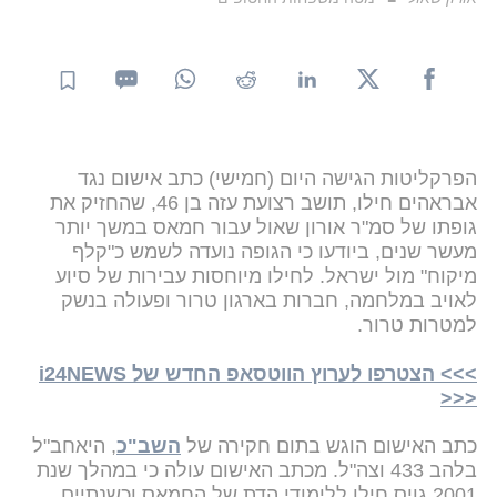
הפרקליטות הגישה היום (חמישי) כתב אישום נגד
אבראהים חילו, תושב רצועת עזה בן 46, שהחזיק את
גופתו של סמ"ר אורון שאול עבור חמאס במשך יותר
מעשר שנים, ביודעו כי הגופה נועדה לשמש כ"קלף
מיקוח" מול ישראל. לחילו מיוחסות עבירות של סיוע
לאויב במלחמה, חברות בארגון טרור ופעולה בנשק
למטרות טרור.
>>> הצטרפו לערוץ הווטסאפ החדש של i24NEWS
<<<
כתב האישום הוגש בתום חקירה של
השב"כ
, היאחב"ל
בלהב 433 וצה"ל. מכתב האישום עולה כי במהלך שנת
2001 גויס חילו ללימודי הדת של החמאס וכשנתיים