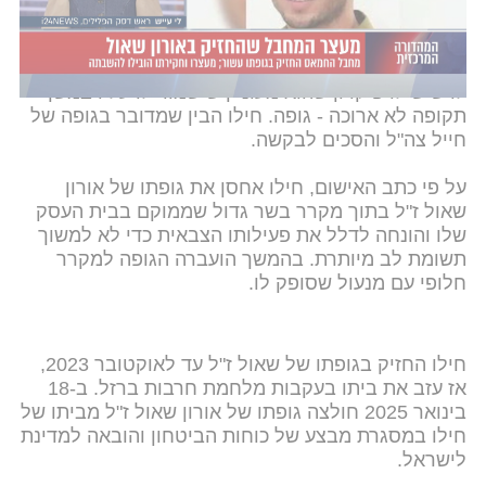
נוספים. לאחר פגיעת הטיל בנגמ"ש, הגיעו מחבלים
וחטפו את גופתו של שאול ז"ל. עוד באותו יום התקשר
אל חילו פעיל חמאס וביקש להיפגש איתו. בפגישה אמר
לו שיש לו פיקדון שהוא מעוניין שישמור לו עליו במשך
תקופה לא ארוכה - גופה. חילו הבין שמדובר בגופה של
חייל צה"ל והסכים לבקשה.
על פי כתב האישום, חילו אחסן את גופתו של אורון
שאול ז"ל בתוך מקרר בשר גדול שממוקם בבית העסק
שלו והונחה לדלל את פעילותו הצבאית כדי לא למשוך
תשומת לב מיותרת. בהמשך הועברה הגופה למקרר
חלופי עם מנעול שסופק לו.
חילו החזיק בגופתו של שאול ז"ל עד לאוקטובר 2023,
אז עזב את ביתו בעקבות מלחמת חרבות ברזל. ב-18
בינואר 2025 חולצה גופתו של אורון שאול ז"ל מביתו של
חילו במסגרת מבצע של כוחות הביטחון והובאה למדינת
לישראל.