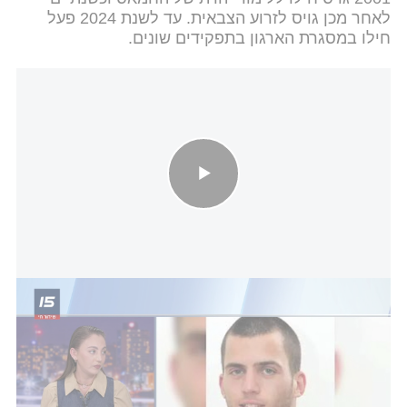
לאחר מכן גויס לזרוע הצבאית. עד לשנת 2024 פעל
חילו במסגרת הארגון בתפקידים שונים.
מעצר המחבל שהחזיק בגופתו של אורון שאול כעשור
i24NEWS
ביולי 2014, במהלך
מבצע "צוק איתן"
, נכנס כוח של
גולני לפעילות מבצעית בשכונת שג'אעייה בעזה. אחד
הנגמ"שים נתקע בשל תקלה טכנית, וכשעברו החיילים
לנגמ"ש אחר נורה לעברם טיל שהביא למותם של אורון
ז"ל ו- 6 חיילים נוספים, ולפציעתם הקשה של שני חיילים