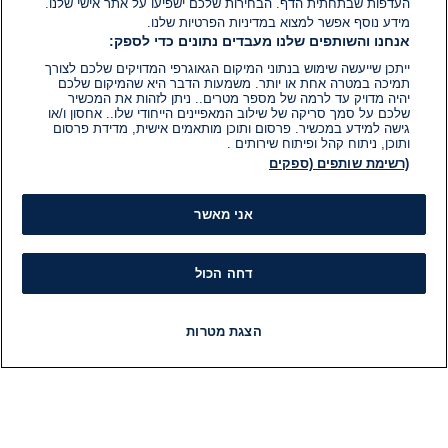
העדפות שבתחתית הדף. הבחירות שלכם ישפיעו על אתר אישי שלנו.
מידע נוסף אפשר למצוא במדיניות הפרטיות שלנו.
אנחנו והשותפים שלנו מעבדים נתונים כדי לספק:
ייתכן שייעשה שימוש בנתוני המיקום הגאוגרפי המדויקים שלכם לצורך
תמיכה במטרה אחת או יותר. משמעות הדבר היא שהמיקום שלכם
יהיה מדויק עד לרמה של מספר מטרים.. ניתן לזהות את המכשיר
שלכם על סמך סריקה של שילוב המאפיינים הייחודי שלו.. אחסון ו/או
גישה למידע במכשיר. פרסום ותוכן מותאמים אישית, מדידת פרסום
ותוכן, ניתוח קהל ופיתוח שירותים .
(רשימת שותפים (ספקים
אני מאשר
דחה הכול
הצגת מטרות
חדשות
פיד חדשות
LIVE
רדיו
תוכניות
מידע
קט