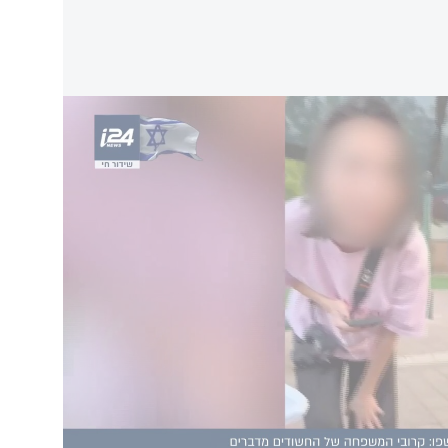
משפחה של החשודים שנחשפו מדברים
 מהיחידה המרכזית (ימ"ר חוף) ושב"כ, נעצר
 הוא ביצע מספר
משימות עיקוב
על אזרחים
האיראני ובמסגרת זו צילם את סביבת מגוריהם
מעקב למפעילו. כמו כן, העביר למפעילי צילומים
קשר חשאי עם המפעיל, השמיש כהן טלפון מבצעי.
יבל כהן כספים במטבעות קריפטוגרפיים, כאשר
עבור כל משימה עלה כי יתוגמל בסכום של כ-500 דולר ועד עתה הועברו לכיסו אלפי