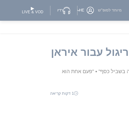
מיוחד לסופ"ש
HE
רדיו
LIVE & VOD
יגול עבור איראן
 בשביל כסף" • "פעם אחת הוא
1 דקות קריאה