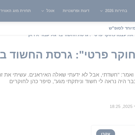
בחירות 2026
דעות ופרשנויות
אוכל
תחזית מזג האוויר
יוחד לסופ"ש
 את עצמו כחוקר פרטי": גרסת החשוד בריגול עבור איראן
וקר פרטי": גרסת החשוד בר
אמר: "חשדתי, אבל לא ידעתי שאלה האיראנים. עשיתי את זה
 היה נראה לי חשוד וניתקתי מגע", סיפר כהן לחוקרים
עקבו