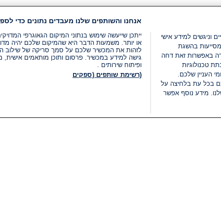
אנחנו והשותפים שלנו מעבדים נתונים כדי לספק
ייתכן שייעשה שימוש בנתוני המיקום הגאוגרפי המדוי
ים וניגשים למידע אישי
או יותר. משמעות הדבר היא שהמיקום שלכם יהיה מדוי
מסייעות בהשגת
לזהות את המכשיר שלכם על סמך סריקה של שילוב המאפי
רה באפשרות זאת דחה
גישה למידע במכשיר. פרסום ותוכן מותאמים אישית, מד
ת טכנולוגיות
ופיתוח שירותים .
י העניין שלכם.
(רשימת שותפים (ספקים
ם בכל עת בלחיצה על
נו. מידע נוסף אפשר
LIVE
קטגוריות
משפטי
חדשות מתפרצות
תנאי שימוש
חדשות
מדיניות פרטיות
העולם
תנאי פרסום ותנאי מכירות
בחירות 2026
הצהרת נגישות
דעות ופרשנויות
נהל העדפות
אוכל
רשימת עוגיות
תחזית מזג האוויר