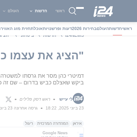
ראשי
חדשות
העולם
ראשי
חדשות
העולם
בחירות 2026
דעות ופרשנויות
אוכל
תחזית מזג האוויר
מ
i24NEWS
חדשות
ביטחוני
"הציג
"הציג את עצמו כח
דמיטרי כהן מסר את גרסתו למשטרה ו
ביקש שאצלם כביש בדרום – שם זה כבר
לי עייש
ראש דסק פלילים
■
■
23 ביוני 2025, 18:22
גרסה אחרונה
23 ביוני 2025, 18:25
■
איראן
המהדורה המרכזית
ריגול
Google News