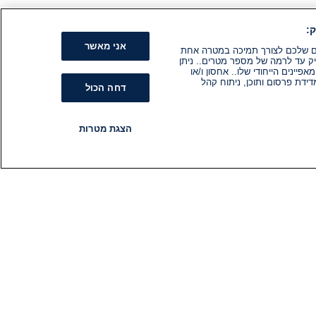
:
אני מאשר
קים שלכם לצורך תמיכה במטרה אחת
ק עד לרמה של מספר מטרים.. ניתן
ינים הייחודי שלו.. אחסון ו/או
ידת פרסום ותוכן, ניתוח קהל
דחה הכול
הצגת מטרות
רדיו
תוכניות
עקבו אחרינו
הירשם לניוזלטר