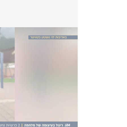
פרשיות ריגול - בעיצומה של מלחמה: קרובי ה
במסגרת פעילות משותפת של מחוז חוף
בחודש שעבר כהן. מהחקירה עולה, כי
ישראלים שאת פרטיהם קיבל ממפעילו 
והעביר את תמונות הבתים של מושאי ה
של נסיעות שונות ברחבי הארץ.
עוד העלתה החקירה, כי לטובת קיום 
בעבור ביצוע המשימות הביטחוניות ק
דולרים.