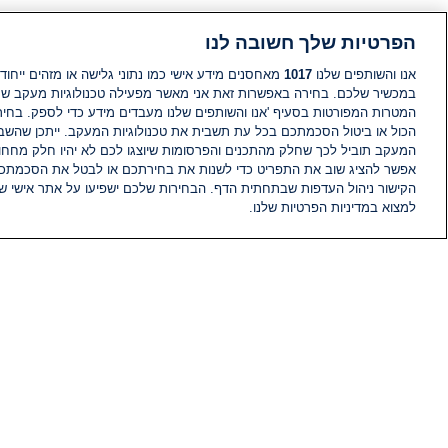
הפרטיות שלך חשובה לנו
אנו והשותפים שלנו
1017
מאחסנים מידע אישי כמו נתוני גלישה או מזהים ייחודי
במכשיר שלכם. בחירה באפשרות זאת אני מאשר מפעילה טכנולוגיות מעקב ש
המטרות המפורטות בסעיף 'אנו והשותפים שלנו מעבדים מידע כדי לספק. בחי
הכול או ביטול הסכמתכם בכל עת תשבית את טכנולוגיות המעקב. ייתכן שהשבת
המעקב תוביל לכך שחלק מהתכנים והפרסומות שיוצגו לכם לא יהיו חלק מחחומ
אפשר להציג שוב את התפריט כדי לשנות את בחירתכם או לבטל את הסכמתכ
הקישור ניהול העדפות שבתחתית הדף. הבחירות שלכם ישפיעו על אתר אישי של
למצוא במדיניות הפרטיות שלנו.
חדשות
פיד חדשות
מידע
הוועד המנהל של i24NEWS
הטאלנטים של i24NEWS
תוכניות הטלוויזיה של i24NEWS
רדיו בשידור חי
דרושים
צור קשר
מפת אתר