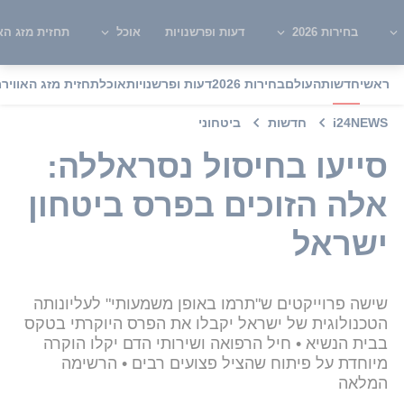
בחירות 2026
דעות ופרשנויות
אוכל
תחזית מזג האו
ראשי
חדשות
העולם
בחירות 2026
דעות ופרשנויות
אוכל
תחזית מזג האוויר
מ
i24NEWS
חדשות
ביטחוני
סייעו בחיסול נסראללה:
אלה הזוכים בפרס ביטחון
ישראל
שישה פרוייקטים ש"תרמו באופן משמעותי" לעליונותה
הטכנולוגית של ישראל יקבלו את הפרס היוקרתי בטקס
בבית הנשיא • חיל הרפואה ושירותי הדם יקלו הוקרה
מיוחדת על פיתוח שהציל פצועים רבים • הרשימה
המלאה