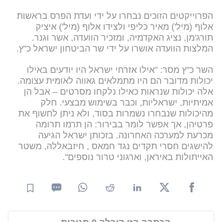
הפרוייקטים הזוכים נבחרו על ידי ועדת הפרס בראשות
אלוף (מיל') מאיר כליפי ולצידו אלוף (מיל') איציק
תורג'מן, נציג האקדמיה, ומזכיר הוועדה, אשר וגנר.
המלצות הוועדה אושרו על ידי שר הביטחון ישראל כ"ץ.
השר כ"ץ מסר: "אילו אזרחי ישראל היו יודעים באילו
יכולות מדובר הם היו מתמלאים גאווה לאומית עצומה.
אלה יכולות שנראות כאילו נלקחו מסרטים – אבל הן
אמיתיות, ישראליות, וכבר בשימוש מבצעי. חלק
מהיכולות שנבחרו נשמרות בסוד, ולא ניתן לחשוף את
פרטיהן, אך אפשר לומר בבירור: הן תרמו תרומה
מכרעת למערכה האחרונה. בזכותן ישראל הגיעה
להישגים חסרי תקדים נגד חמאס , חיזבאללה, משטר
האייתולות באיראן, וארגוני טרור נוספים".