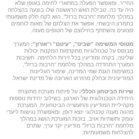
החי"ר, ומאפשר הפעלה במתארי לחימה באופן שלא
היה עד כה. טבילת האש הראשונה שלו בוצעה בהצלחה
במהלך מלחמת "חרבות ברזל", הוא לקח חלק משמעותי
בתמרון היבשתי, אפשר את הצלתם של מאות לוחמים
פצועים והשתתף בחילוצם של חטופים מעזה.
מטוסי המשימה "שביט", "עיטם" ו"אורון"
:
המערך
מבוסס על טכנולוגיות מתקדמות המקנות יכולות
שליטה, בקרה ומודיעין בכל זירות הלחימה. חשיבות
המערך התחדדה במהלך מלחמת "חרבות ברזל",
במשימות הגנת שמי המדינה, שימור העליונות
המודיעינית וכחלק מהזרוע הארוכה של מדינת ישראל.
שירות הביטחון הכללי:
על פיתוח מערכת מתוצרת
היחידה הטכנולוגית של הארגון, בשילוב יחידות נוספות
מקהיליית המודיעין והתעשייה הביטחונית. המערכת
מהווה מענה טכנולוגי יוצא דופן, ומאפשרת נגישות ליעדי
עומק ותשתיות אויב. בזכות המערכת הושג במהלך
מלחמת "חרבות ברזל" מודיעין יקר ערך, שתרם
להצלחות משמעותיות.