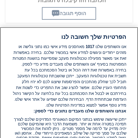
הכתבה הזו קיבלה 0 תגובות
הוסף תגובה
הפרטיות שלך חשובה לנו
תגובות
אנו והשותפים שלנו
1017
מאחסנים מידע אישי כמו נתוני גלישה או
מזהים ייחודיים וניגשים למידע אישי במכשיר שלכם. בחירה באפשרות
אין עדיין תגובות. היה הראשון להגיב
זאת אני מאשר מפעילה טכנולוגיות מעקב שמסייעות בהשגת המטרות
המפורטות בסעיף 'אנו והשותפים שלנו מעבדים מידע כדי לספק.
בחירה באפשרות זאת דחה הכול או ביטול הסכמתכם בכל עת
הוסף תגובה
תשבית את טכנולוגיות המעקב. ייתכן שהשבתת טכנולוגיות המעקב
תוביל לכך שחלק מהתכנים והפרסומות שיוצגו לכם לא יהיו חלק
מחחומי העניין שלכם. אפשר להציג שוב את התפריט כדי לשנות את
בחירתכם או לבטל את הסכמתכם בכל עת בלחיצה על הקישור ניהול
העדפות שבתחתית הדף. הבחירות שלכם ישפיעו על אתר אישי שלנו.
מידע נוסף אפשר למצוא במדיניות הפרטיות שלנו.
אנחנו והשותפים שלנו מעבדים נתונים כדי לספק:
ייתכן שייעשה שימוש בנתוני המיקום הגאוגרפי המדויקים שלכם לצורך
תמיכה במטרה אחת או יותר. משמעות הדבר היא שהמיקום שלכם
יהיה מדויק עד לרמה של מספר מטרים.. ניתן לזהות את המכשיר
שלכם על סמך סריקה של שילוב המאפיינים הייחודי שלו.. אחסון ו/או
גישה למידע במכשיר. פרסום ותוכן מותאמים אישית, מדידת פרסום