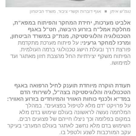
נגמ"ש איתן
אגף דוברות וקשרי ציבור, משרד הביטחון
אלביט מערכות, יחידת המחקר והפיתוח במפא"ת,
מחלקת אמל"ח בזרוע היבשה, חט"ל באגף
הטכנולוגיה והלוגיסטיקה, מנת"ק במשרד הביטחון,
ומרכז למחקר גרעיני:
על פיתוח מערכת מתקדמת
פורצת דרך ובעלת הישג טכנולוגי ברמה העולמית.
הפיתוח משקף יצירתיות החל מהצבת חזון מאתגר ועד
למימושו.
תעודת הוקרה מיוחדת תוענק לחיל הרפואה באגף
הטכנולוגיה והלוגיסטיקה בצה"ל, לשירותי הדם
במד"א ולכנף כוחות האוויר והמיוחדים בזרוע האוויר:
על פרויקט "דם מלא לטיפול בפצועים". במהלך
המלחמה נעשה לראשונה בעולם שימוש בדם מלא
במקום בפלזמה וכך ניצלו חייהם של פצועים רבים.
השימוש בדם מלא נחשב לאתגר בעולם המערבי בעיקר
עקב המורכבות לשנע ולטפל בו.