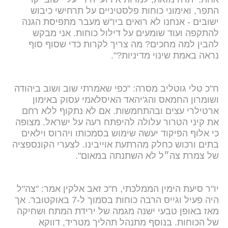
התפר, ואימוני כוחות פלסטיניים על תרחישי כיבוש
ישובים - אנחנו לא רואים ביו"ש מעבר מתפיסת הגנה
להתקפה ועוד שומעים על דילול כוחות. אני מבקש
להבין למה מחכים? מה צריך לקרות כדי שסוף סוף
נראה באמת שינוי מדיניות?".
ח"כ טלי גוטליב מסרה: "כפי שאמרתי שוב ושוב ביהודה
ושומרון החמאס והג'יהאד האיסלאמי עסוק באימון
ארטילרי עצים ובהתחמשות. אם לא נתקוף ללא רחם
את קיני הטרור עלולה להיפתח רעה על ישראל. מצופה
כי אלוף הפיקוד יעשה שימוש בסמכותו ויהרוס וילאים
בתים ורכוש כחלק מהרתעת אוייבינו. לצערי הקונספציה
של צמרת צה״ל לא השתנתה במאום".
יו"ר סיעת הימין הממלכתי, ח"כ זאב אלקין אמר: "צה"ל
היה פעיל וגייס הרבה כוחות בסמוך ל-7 באוקטובר. אך
מאז באופן טבעי ישנה מגמה של ירידת המתח ושחיקה
של הכוחות. בנוסף מתנהל תהליך מטריד, דווקא