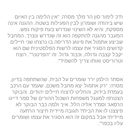
ח"כ לימור סון הר מלך מסרה: "אין הלימה בין האיום
שיש ביהודה ושומרון לבין הפעילות בשטח. ההגנה אינה
מספקת, והיא לא השינוי שנדרש בעת פיקוח נפש.
המעבר מהגנה להתקפה הוא זה שנדרש ונצרך. המחבל
שביצע אתמול את פיגוע הדריסה בו נרצחו שני חיילים
קדושים הסגיר את עצמו לרשות הפלסטינית שם הוא
יקבל קצבה גדולה, וכבוד גדול. זה "הפרטנר". רוצח
וטרוריסט ואותו צריך להשמיד".
אסתר הילמן יו"ר שומרים על הבית, שהשתתפה בדיון,
מסרה: "רק אתמול יצא מחבל משכם, שעמד עם הרכב
בעמדת בידוק, והחליט לרצוח חיילים יהודים. והבוקר
הצטרפו למעגל משפחות השכול ההורים של סמר דייגו
הרסאג' וסמ"ר אליה הלל. איך ולמה כבר הבוקר לא
פיצצנו לו את הבית? תגובה מיידית תיצור הרתעה
מיידית! אבל במקום זה הוא הסגיר את עצמו ושומרים
עליו בכפר".