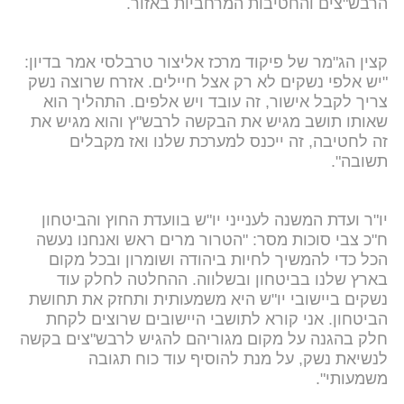
הרבש"צים והחטיבות המרחביות באזור.
קצין הג"מר של פיקוד מרכז אליצור טרבלסי אמר בדיון:
"יש אלפי נשקים לא רק אצל חיילים. אזרח שרוצה נשק
צריך לקבל אישור, זה עובד ויש אלפים. התהליך הוא
שאותו תושב מגיש את הבקשה לרבש"ץ והוא מגיש את
זה לחטיבה, זה ייכנס למערכת שלנו ואז מקבלים
תשובה".
יו"ר ועדת המשנה לענייני יו"ש בוועדת החוץ והביטחון
ח"כ צבי סוכות מסר: "הטרור מרים ראש ואנחנו נעשה
הכל כדי להמשיך לחיות ביהודה ושומרון ובכל מקום
בארץ שלנו בביטחון ובשלווה. ההחלטה לחלק עוד
נשקים ביישובי יו"ש היא משמעותית ותחזק את תחושת
הביטחון. אני קורא לתושבי היישובים שרוצים לקחת
חלק בהגנה על מקום מגוריהם להגיש לרבש"צים בקשה
לנשיאת נשק, על מנת להוסיף עוד כוח תגובה
משמעותי".