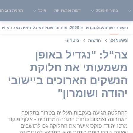
בחירות 2026
דעות ופרשנויות
אוכל
תחזית מזג האו
ראשי
חדשות
העולם
בחירות 2026
דעות ופרשנויות
אוכל
תחזית מזג האוויר
מ
i24NEWS
חדשות
ביטחוני
צה"ל: "נגדיל באופן
משמעותי את חלוקת
הנשקים הארוכים ביישובי
יהודה ושומרון"
ההחלטה הגיעה בעקבות העלייה בטרור בתקופה
האחרונה וצמצום כוחות ההגנה המרחבית • אלוף פיקוד
מרכז יהודה פוקס אישר את החלוקה גם לתושבים
שאינם חברי כיתת כוננות והיא תתבצע לפי עמידה