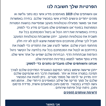
הפרטיות שלך חשובה לנו
תגובות
אנו והשותפים שלנו
1019
מאחסנים מידע אישי כמו נתוני גלישה או
מזהים ייחודיים וניגשים למידע אישי במכשיר שלכם. בחירה באפשרות
אין עדיין תגובות. היה הראשון להגיב
זאת אני מאשר מפעילה טכנולוגיות מעקב שמסייעות בהשגת המטרות
המפורטות בסעיף 'אנו והשותפים שלנו מעבדים מידע כדי לספק.
בחירה באפשרות זאת דחה הכול או ביטול הסכמתכם בכל עת
הוסף תגובה
תשבית את טכנולוגיות המעקב. ייתכן שהשבתת טכנולוגיות המעקב
תוביל לכך שחלק מהתכנים והפרסומות שיוצגו לכם לא יהיו חלק
מחחומי העניין שלכם. אפשר להציג שוב את התפריט כדי לשנות את
בחירתכם או לבטל את הסכמתכם בכל עת בלחיצה על הקישור ניהול
העדפות שבתחתית הדף. הבחירות שלכם ישפיעו על אתר אישי שלנו.
מידע נוסף אפשר למצוא במדיניות הפרטיות שלנו.
אנחנו והשותפים שלנו מעבדים נתונים כדי לספק:
ייתכן שייעשה שימוש בנתוני המיקום הגאוגרפי המדויקים שלכם לצורך
תמיכה במטרה אחת או יותר. משמעות הדבר היא שהמיקום שלכם
יהיה מדויק עד לרמה של מספר מטרים.. ניתן לזהות את המכשיר
שלכם על סמך סריקה של שילוב המאפיינים הייחודי שלו.. אחסון ו/או
גישה למידע במכשיר. פרסום ותוכן מותאמים אישית, מדידת פרסום
ותוכן, ניתוח קהל ופיתוח שירותים .
(רשימת שותפים (ספקים
אני מאשר