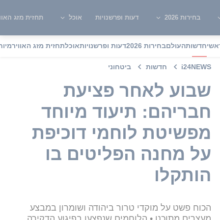
בחירות 2026
דעות ופרשנויות
אוכל
תחזית מזג האוו
אשי
חדשות
העולם
בחירות 2026
דעות ופרשנויות
אוכל
תחזית מזג האוויר
מיוח
i24NEWS
חדשות
ביטחוני
שבוע לאחר פציעת
חבריהם: תיעוד מיוחד
מפשיטת לוחמי דוכיפת
על מחנה הפליטים בו
הותקלו
הכוח פשט על מוקדי טרור ביהודה ושומרון במבצע
מעצרים מתוכנן • הלוחמים שנפצעו בפיגוע הדקירה