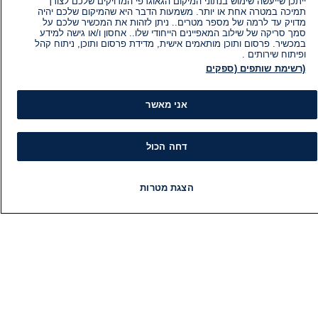
ייתכן שייעשה שימוש בנתוני המיקום הגאוגרפי המדויקים שלכם לצורך
תמיכה במטרה אחת או יותר. משמעות הדבר היא שהמיקום שלכם יהיה
מדויק עד לרמה של מספר מטרים.. ניתן לזהות את המכשיר שלכם על
סמך סריקה של שילוב המאפיינים הייחודי שלו.. אחסון ו/או גישה למידע
במכשיר. פרסום ותוכן מותאמים אישית, מדידת פרסום ותוכן, ניתוח קהל
ופיתוח שירותים .
(רשימת שותפים (ספקים
אני מאשר
דחה הכול
מידע
קט
הצגת מטרות
הוועד המנהל של i24NEWS
חד
חדשות
פיד חדשות
LIVE
רדיו
תוכניות
הטאלנטים של i24NEWS
חד
תוכניות הטלוויזיה של i24NEWS
הע
רדיו בשידור חי
בחיר
דרושים
דעו
צור קשר
או
מפת אתר
תחז
מי