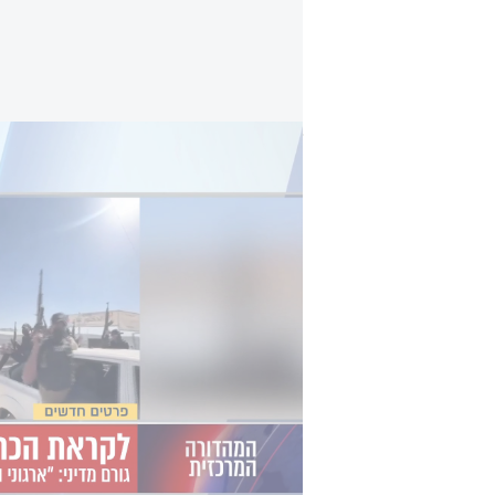
לקראת הכרעה בעזה - גורם במועצת השלום ל-i24NEWS: "מבחינתנו חמאס שולל פירוז"
לצד השיח על הקמת מנגנוני ניהול אז
יתבצע תהליך הסינון בפועל: "מי קוב
מודיעיני? מי אחראי על הבקרה, ומה ר
ממחבלים חמושים. מדובר בארגון בעל 
תהליך ההבחנה בין מי שאינו משתייך ל
תוכנית חייבת לתת לכך מענה ברור, אמ
באוקטובר, הוא יכול להתממש גם באמצעו
חדירה נקודתי. "כל עוד קיימת לחמאס 
לפועל ירי נ”ט, ירי תלול מסלול או ל
המוכנות המבצעית".