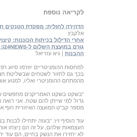
לקריאה נוספת
הדהירה לחולית: מפקדת הטנקים חוזרת לז
אלקבץ
אחרי הדילול בכיתות הכוננות: קיצו
גו
ההבנות
| גיא עזריאל
למחסות ההומניטריים יוזרמו סיוע רפ
בכך גם לחזור לשטחים שבשליטת חמא
מהמתחם ההומניטרי ואליו, למנוע או
"בשקט בשקט האמריקנים מחפשים שט
גדול למי שייתן להם שטח. אני רואה
מספר קב"ט המועצה האיזורית חוף אשקלון אמ
עוד הוסיף זיו: "בעזה יתחילו לבנות ב
לא יחזירו את הנשק בחיים, הם עוד 