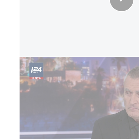
ן להשתלב בהסכם עם איראן
חזק, משפץ מנהרות, מייצר הברחות, מגייס
ה מספר חודשים אנו שומעים מכל גורמי התכנון
ניית מפעלים ובסיסים לכוחות הבינלאומיים
הקו הצהוב. נכון יהיה כי ממשלת ישראל תתייחס
ם, ותבין שהיא חייבת לפעול למיטןט שלטון חמאס
 להנחיות הדרג המדיני. הנושא מוכר ונמצא