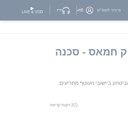
מיוחד לסופ"ש
HE
רדיו
LIVE & VOD
וק חמאס - סכנה
יטחון ביישובי העוטף מתריעים:
2 דקות קריאה