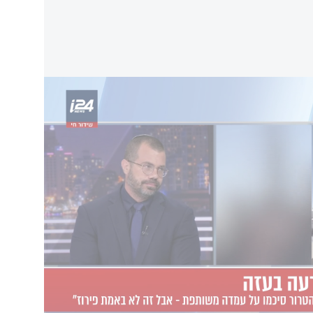
רחיים, שגב מעלה שאלה מקצועית מהותית - כיצד
ע שאדם אינו משתייך לחמאס? על סמך איזה מידע
מת הוודאות של אותו מנגנון? חמאס אינו מורכב רק
תשתיות, פעילים, מסייעים ומערכים אזרחיים, ולכן
ארגון לבין מי שפועל מטעמו הוא מורכב ביותר. כל
ין ומוכח".
לפי שגב, האיום הבא מצד חמאס לא בהכרח ייראה כמו המתקפה הנרחבת שהייתה ב-7
ת אירועים יחידים - רחפן בודד, ירי נ"ט או ניסיון
יכולת לבצע פיגועים, לשגר רחפני נפץ, להוציא
נסות לחדור ליישובים, אין כל מקום להפחתת