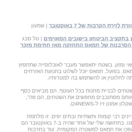
ירת הקרבות של 7 באוקטובר
| שמעון
ץ בתקציב הביטחון בישובים המאוימים
| טל סבג
רם במועצת השלום ל-i24NEWS: הסרבנות של חמאס התחזקה מאז חתימת מזכר
ואי ומזון. בשטח יתאפשר מעבר לאוכלוסייה שתחפוץ
ס. בפועל, חמאס יוכל לשלוט בתנועת האזרחים
תה לחלוטין או להשתמש בה למטרותיו.
חים לבניית מחנות בכל העוטף, הם מביאים כסף
 אותם מסתובבים מחפשים את השטחים, הם פה",
נון זיו ל-i24NEWS.
ניינים רבי קומות ותשתיות ובתים יפים. זו מלחמת
העצמאות שלהם, על זה הם ניצחו אותנו. בתחושה שלי של אחד שהיה ב-7 באוקטובר הם
יהפכו את חמאס למשטרה המקומית. עוד בתרבות