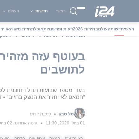
ראשי
חדשות
העולם
ראשי
חדשות
העולם
בחירות 2026
דעות ופרשנויות
אוכל
תחזית מזג האוויר
מ
i24NEWS
חדשות
ביטחוני
בעוטף
בעוטף עזה מזהירי
לתושבים
בעוד מספר שבועות תחל התוכנית לשיק
"חמאס לא יחזיר את הנשק בחיים" • ד
טל סבג
כתבת דרום
■
01 ביולי 2026, 11:30
גרסה אחרונה
02 ביולי 2026, 12:04
■
רצועת עזה
חמאס
עוטף עזה
הדרום
מועצת