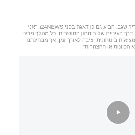
ראש אגף חירום ובטחון שדות נגב, אדיר שגב, הביע גם כן דאגה בפני i24NEWS: "אני
רך העיניים של ביטחון התושבים. כל מהלך מדיני
למציאות ביטחונית יציבה לאורך זמן, אך מבחינתנו
הכוונות או ההצהרות".