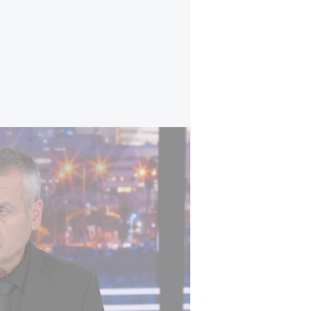
לקראת השיחות בקהיר: חמאס מושך זמן בניסיו
"כל עוד שלטון חמאס מתפקד, הוא מת
מחבלים ומתעצם צבאית ושלטונית. מז
בעוטף על היערכות של האמריקנים לב
שאמורים לשקם את רצועת עזה באזור 
לאזהרות הקצינים בחודשיים האחרוני
כבר היום".
תגובת דובר צה"ל: "צה"ל פועל בהתאם
בבחינה".