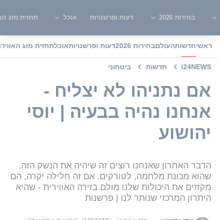
בחירות 2026
דעות ופרשנויות
אוכל
תחזית מזג האו
ראשי
חדשות
העולם
בחירות 2026
דעות ופרשנויות
אוכל
תחזית מזג האוויר
מ
i24NEWS
חדשות
ביטחוני
אם נתניהו לא יצליח -
אנחנו נהיה בבעיה | יוסי
יהושוע
הדבר האחרון שאנחנו רוצים זה שיהיה את הנשק הזה,
שהוא מכונת מלחמה, לטורקים. אם זה חלילה יקרה, הם
מקזזים את היכולות שלנו מולם בזירה האווירית - שהיא
היתרון המרכזי שנותר לנו | פרשנות