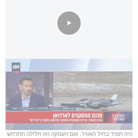
סכנת החמקנים לארדואן: מכירת המטוסים תחשוף חולשות במערך
ה"אדירים"
מעבר לפגיעה ביכולות התקשורת של המטוס, קיים
חשש כבד מדרישת הטורקים להקים אצלם מרכז
תחזוקה אזורי, מה שיעמיד את ישראל בסיכון אם ניאלץ
להעביר אליהם מנועים לטיפול והם יסרבו להחזירם.
הטורקים מזהים את החולשה האמריקאית,
ויש להם
עליונות משמעותית עלינו בזירה הימית
שבה יש לנו צי
מתקדם אך קטן מאוד בהשוואה אליהם. היתרון שלנו
היה תמיד בחיל האוויר, ואם העסקה הזו חלילה תתרחש