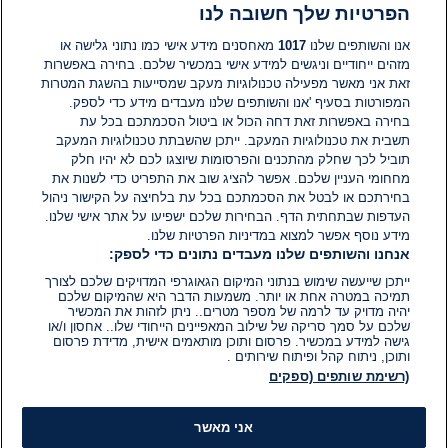
הפרטיות שלך חשובה לנו
תגובות
אנו והשותפים שלנו
1017
מאחסנים מידע אישי כמו נתוני גלישה או
מזהים ייחודיים וניגשים למידע אישי במכשיר שלכם. בחירה באפשרות
זאת אני מאשר מפעילה טכנולוגיות מעקב שמסייעות בהשגת המטרות
אין עדיין תגובות. היה הראשון להגיב
המפורטות בסעיף 'אנו והשותפים שלנו מעבדים מידע כדי לספק.
בחירה באפשרות זאת דחה הכול או ביטול הסכמתכם בכל עת
הוסף תגובה
תשבית את טכנולוגיות המעקב. ייתכן שהשבתת טכנולוגיות המעקב
תוביל לכך שחלק מהתכנים והפרסומות שיוצגו לכם לא יהיו חלק
מחחומי העניין שלכם. אפשר להציג שוב את התפריט כדי לשנות את
בחירתכם או לבטל את הסכמתכם בכל עת בלחיצה על הקישור ניהול
העדפות שבתחתית הדף. הבחירות שלכם ישפיעו על אתר אישי שלנו.
מידע נוסף אפשר למצוא במדיניות הפרטיות שלנו.
אנחנו והשותפים שלנו מעבדים נתונים כדי לספק:
ייתכן שייעשה שימוש בנתוני המיקום הגאוגרפי המדויקים שלכם לצורך
תמיכה במטרה אחת או יותר. משמעות הדבר היא שהמיקום שלכם
יהיה מדויק עד לרמה של מספר מטרים.. ניתן לזהות את המכשיר
שלכם על סמך סריקה של שילוב המאפיינים הייחודי שלו.. אחסון ו/או
גישה למידע במכשיר. פרסום ותוכן מותאמים אישית, מדידת פרסום
ותוכן, ניתוח קהל ופיתוח שירותים .
(רשימת שותפים (ספקים
אני מאשר