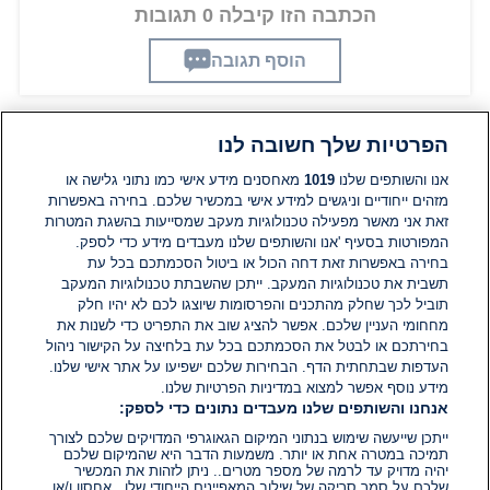
הכתבה הזו קיבלה 0 תגובות
הוסף תגובה
הפרטיות שלך חשובה לנו
תגובות
אנו והשותפים שלנו
1019
מאחסנים מידע אישי כמו נתוני גלישה או
מזהים ייחודיים וניגשים למידע אישי במכשיר שלכם. בחירה באפשרות
אין עדיין תגובות. היה הראשון להגיב
זאת אני מאשר מפעילה טכנולוגיות מעקב שמסייעות בהשגת המטרות
המפורטות בסעיף 'אנו והשותפים שלנו מעבדים מידע כדי לספק.
בחירה באפשרות זאת דחה הכול או ביטול הסכמתכם בכל עת
הוסף תגובה
תשבית את טכנולוגיות המעקב. ייתכן שהשבתת טכנולוגיות המעקב
תוביל לכך שחלק מהתכנים והפרסומות שיוצגו לכם לא יהיו חלק
מחחומי העניין שלכם. אפשר להציג שוב את התפריט כדי לשנות את
בחירתכם או לבטל את הסכמתכם בכל עת בלחיצה על הקישור ניהול
העדפות שבתחתית הדף. הבחירות שלכם ישפיעו על אתר אישי שלנו.
מידע נוסף אפשר למצוא במדיניות הפרטיות שלנו.
אנחנו והשותפים שלנו מעבדים נתונים כדי לספק:
ייתכן שייעשה שימוש בנתוני המיקום הגאוגרפי המדויקים שלכם לצורך
תמיכה במטרה אחת או יותר. משמעות הדבר היא שהמיקום שלכם
יהיה מדויק עד לרמה של מספר מטרים.. ניתן לזהות את המכשיר
שלכם על סמך סריקה של שילוב המאפיינים הייחודי שלו.. אחסון ו/או