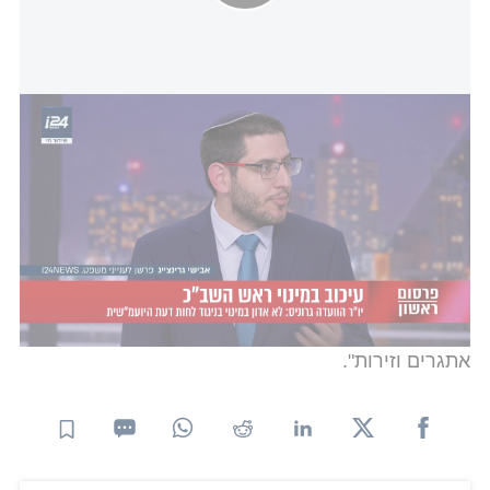
פרסום ראשון: בשל עמדת היועמ"שית - יו"ר הועדה המייעצת למינוי
בכירים לא ידון במועמדות זיני לראשות שב"כ
נשיא המדינה יצחק הרצוג הודה לבר על שירותו: "בתום
כהונתו של ראש השב”כ רונן בר היום, אני מבקש להודות
לו על שירותו רב השנים בו הקדיש את חייו למען ביטחון
מדינת ישראל ואזרחיה. מאז שבעה באוקטובר - תוך
לקיחת אחריות - הוביל רונן בר את עובדות ועובדי
השב״כ בנחישות, בגבורה ובאומץ לב. השב״כ תחת
פיקודו הגיע במערכה הכבדה להישגים יוצאי דופן בזירות
השונות בו פועל, כל זאת במציאות ביטחונית רוויית
אתגרים וזירות".