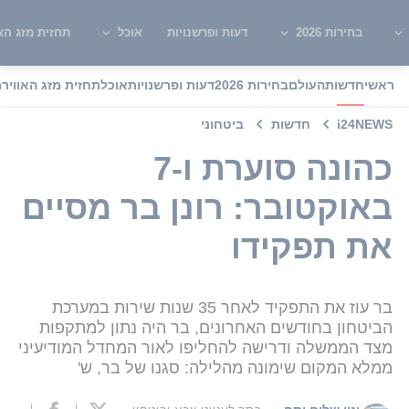
בחירות 2026
דעות ופרשנויות
אוכל
תחזית מזג האו
ראשי
חדשות
העולם
בחירות 2026
דעות ופרשנויות
אוכל
תחזית מזג האוויר
מ
i24NEWS
חדשות
ביטחוני
כהונה סוערת ו-7
באוקטובר: רונן בר מסיים
את תפקידו
בר עוז את התפקיד לאחר 35 שנות שירות במערכת
הביטחון בחודשים האחרונים, בר היה נתון למתקפות
מצד הממשלה ודרישה להחליפו לאור המחדל המודיעיני
ממלא המקום שימונה מהלילה: סגנו של בר, ש'