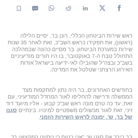
ראש שירות הביטחון הכללי, רונן בר, יסיים הלילה
(ראשון), את תפקידו כראש השב"כ, זאת לאחר 35 שנות
שירות במערכת הביטחון. בר מסיים כהונה שבמהלכה
התחולל טבח ה-7 באוקטובר, בו היו חורים מודיעיניים
בשב"כ ובצה"ל שהובילו לאי-ידיעה בישראל אודות
האירוע הרצחני שטלטל את המדינה.
בחודשים האחרונים, בר היה נתון למתקפות מצד
הממשלה ודרישה להחליפו לאור המחדל המודיעיני. עם
זאת, עד כה טרם מונה ראש שב"כ קבוע - אליו מיועד דוד
זיני, זאת לאור מכשולים משפטיים למינויו. בינתיים
סגנו
של בר, ש', ימונה לראש השירות הזמני
.
בר בירך את סגנו ש': "אני בטוח כי ניסיונו המקצועי רב