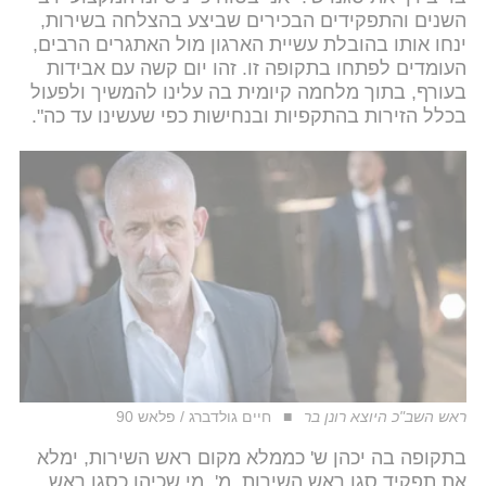
השנים והתפקידים הבכירים שביצע בהצלחה בשירות,
ינחו אותו בהובלת עשיית הארגון מול האתגרים הרבים,
העומדים לפתחו בתקופה זו. זהו יום קשה עם אבידות
בעורף, בתוך מלחמה קיומית בה עלינו להמשיך ולפעול
בכלל הזירות בהתקפיות ובנחישות כפי שעשינו עד כה".
ראש השב"כ היוצא רונן בר
חיים גולדברג / פלאש 90
בתקופה בה יכהן ש' כממלא מקום ראש השירות, ימלא
את תפקיד סגן ראש השירות, מ', מי שכיהן כסגן ראש