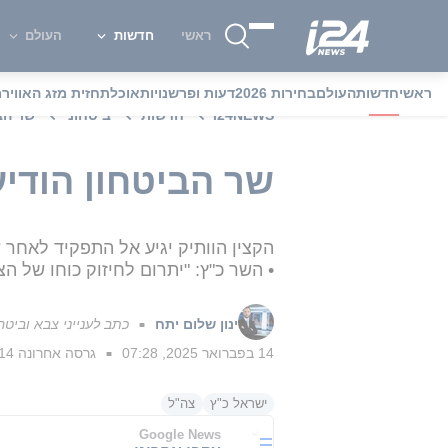
ראשי
חדשות
העולם
ראשי
חדשות
העולם
בחירות 2026
דעות ופרשנויות
אוכל
תחזית מזג האוויר
מ
i24NEWS
חדשות
ביטחוני
שר הבי
שר הביטחון הודיע
הקצין הוותיק יגיע אל התפקיד לאחר
• השר כ"ץ: "יתרום לחיזוק כוחו של הצ
ינון שלום יתח
כתב לענייני צבא וביטחו
■
14 בפברואר 2025, 07:28
גרסה אחרונה
14 בפברואר 2025, :46
■
ישראל כ"ץ
צה"ל
Google News