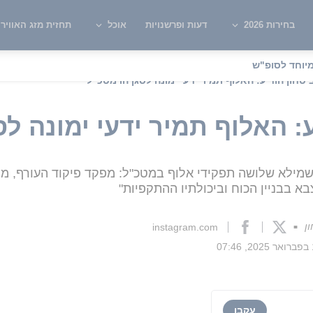
בחירות 2026
דעות ופרשנויות
אוכל
תחזית מזג האוויר
יוחד לסופ"ש
טחון הודיע: האלוף תמיר ידעי ימונה לסגן הרמטכ"ל
: האלוף תמיר ידעי ימונה ל
 שמילא שלושה תפקידי אלוף במטכ"ל: מפקד פיקוד העורף, מפ
בא בבניין הכוח וביכולתיו ההתקפיות"
ן
instagram.com
■
07
עקבו