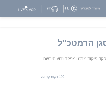
מיוחד לסופ"ש
HE
רדיו
LIVE & VOD
סגן הרמטכ"ל
קד פיקוד מרכז ומפקד זרוע היבשה
1 דקות קריאה