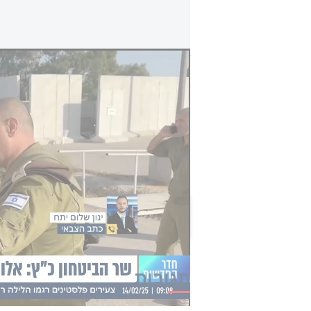
שר הביטחון הודיע: האלוף תמיר ידעי ימונה לסג
שר הביטחון ישראל כ"ץ מסר: "אני מש
משמעותית בתפקיד סגן הרמטכ"ל לחיזו
מול האתגרים הביטחוניים הרבים בפני
ידעי על נכונותו להמשיך ולתרום לצה
רבה במילוי תפקידו".
הכתבה הזו קיבלה 0 תגובות
תגובות