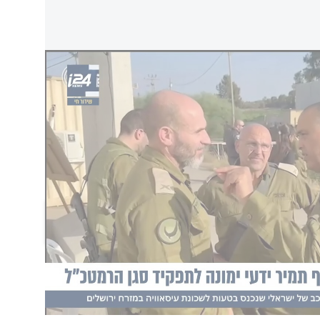
ן הרמטכ"ל
וכנע ביכולתו של האלוף ידעי לתרום תרומה
ק כוחו של צה"ל בבניין הכוח וביכולתיו ההתקפיות
הם אנו ניצבים בימים אלה. אני מברך את האלוף
"ל ולמדינת ישראל ומאחל לו הצלחה
הוסף תגובה