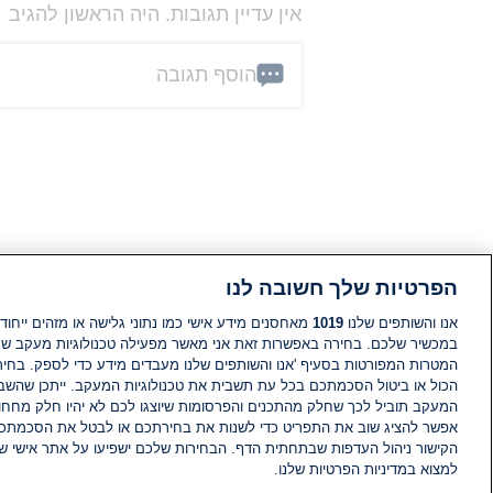
אין עדיין תגובות. היה הראשון להגיב
הוסף תגובה
הפרטיות שלך חשובה לנו
אנו והשותפים שלנו
1019
מאחסנים מידע אישי כמו נתוני גלישה או מזהים ייחודי
במכשיר שלכם. בחירה באפשרות זאת אני מאשר מפעילה טכנולוגיות מעקב ש
המטרות המפורטות בסעיף 'אנו והשותפים שלנו מעבדים מידע כדי לספק. בחי
הכול או ביטול הסכמתכם בכל עת תשבית את טכנולוגיות המעקב. ייתכן שהשבת
המעקב תוביל לכך שחלק מהתכנים והפרסומות שיוצגו לכם לא יהיו חלק מחחומ
אפשר להציג שוב את התפריט כדי לשנות את בחירתכם או לבטל את הסכמתכ
הקישור ניהול העדפות שבתחתית הדף. הבחירות שלכם ישפיעו על אתר אישי של
למצוא במדיניות הפרטיות שלנו.
חדשות
פיד חדשות