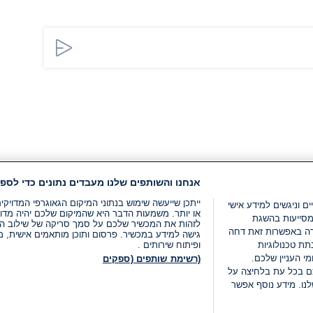
אנחנו והשותפים שלנו מעבדים נתונים כדי לספק
ייתכן שייעשה שימוש בנתוני המיקום הגאוגרפי המדוי
ים וניגשים למידע אישי
או יותר. משמעות הדבר היא שהמיקום שלכם יהיה מדוי
מסייעות בהשגת
לזהות את המכשיר שלכם על סמך סריקה של שילוב המאפי
רה באפשרות זאת דחה
גישה למידע במכשיר. פרסום ותוכן מותאמים אישית, מד
ת טכנולוגיות
ופיתוח שירותים .
י העניין שלכם.
(רשימת שותפים (ספקים
ם בכל עת בלחיצה על
נו. מידע נוסף אפשר
LIVE