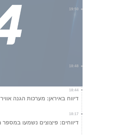
19:50
לשכת ראש הממשלה: "במסגרת הק
טראמפ, התקיימה הערב שיחה נוס
המדינות בגזרות השונות. הנשי
האמריקנים במפרץ. ראש הממשלה
ואנשיו נגד קיומה של מדינת ישראל
ישראל" (נדב אלימלך)
18:48
באיראן דיווחו על פיצוצים, אך בכ
18:44
דיווח באיראן: מערכות הגנה אווי
18:17
דיווחים: פיצוצים נשמעו במספר מ