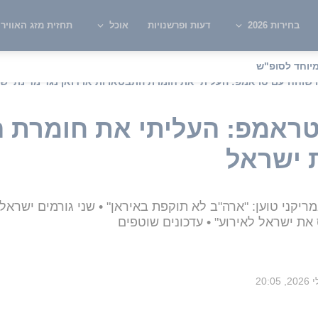
בחירות 2026
דעות ופרשנויות
אוכל
תחזית מזג האוויר
יוחד לסופ"ש
ו שוחח עם טראמפ: העליתי את חומרת התבטאויות ארדואן נגד מדינת יש
טראמפ: העליתי את חומרת 
ת ישראל
 את ישראל לאירוע" • עדכונים שוטפים