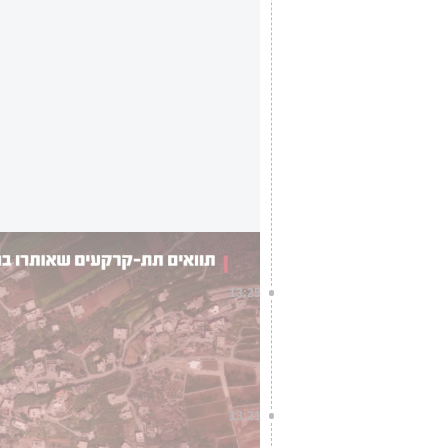
התוואים התת-קרקעיים שאותרו במרחב הכפר 
13:25
משמרות המהפכה: "שיגרנו עשרה ט
ונגד בסיס אמריקני בירדן, אם 'ה
אמריקנים באזור יהיו על הכוונת" (
13:21
צה"ל ושב"כ חיסלו שלשום ברצועת 