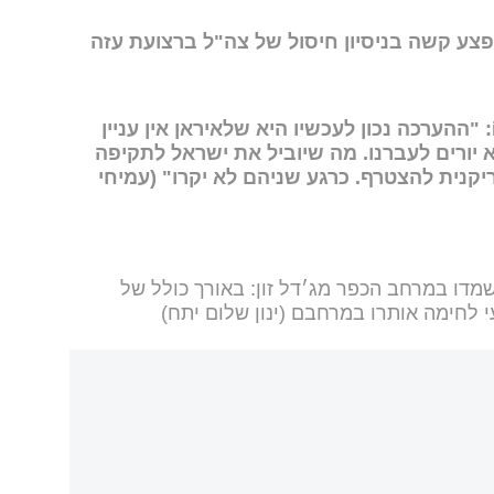
צע קשה בניסיון חיסול של צה"ל ברצועת עזה
שני גורמים ישראלים ל-i24NEWS: "ההערכה נכון לעכשיו היא שלאיראן אין עניין
א יורים לעברנו. מה שיוביל את ישראל לתקיפה
ריקנית להצטרף. כרגע שניהם לא יקרו" (עמיחי
שמדו במרחב הכפר מג׳דל זון: באורך כולל של