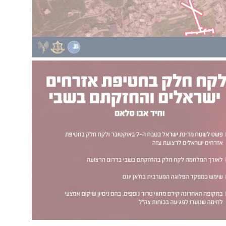
כמפקד הפלוגה המערבית בח'אן יונס, שפשט לשטח מדינת ישראל ב-7 באוקטובר ולקח
חזקתם בשבי
(טל סבג)