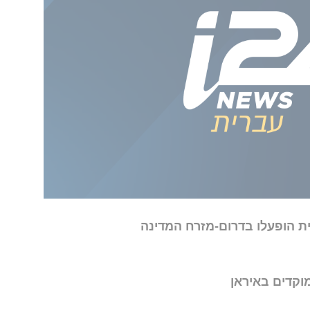
שר הרציף בין ראש הממשלה נתניהו והנשיא
פת בין השניים בה נקבע המשך התיאום בין
א טראמפ עדכן את ראש הממשלה במהלכים
 העלה מצדו את חומרת התבטאויות ארדואן
 ואת הצורך בקיום אזורי ביטחון בגבולותיה של
יר אמריקני טוען: "ארה״ב לא תוקפת באיראן"
רית הופעלו בדרום-מזרח המדינה
וקדים באיראן