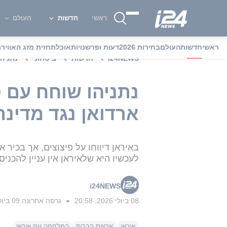
ראשי
חדשות
העולם
ראשי
חדשות
העולם
בחירות 2026
דעות ופרשנויות
אוכל
תחזית מזג האוויר
מ
i24NEWS
חדשות
ביטחוני
נתניה
נתניהו שוחח עם 
ארדואן נגד מדינ
לעכשיו היא שלאיראן אין עניין להכניס
i24NEWS
08 ביולי 2026, 20:58
גרסה אחרונה
09 ביולי 2026, 20:05
■
איראן
ארצות הברית
המלחמה עם איראן