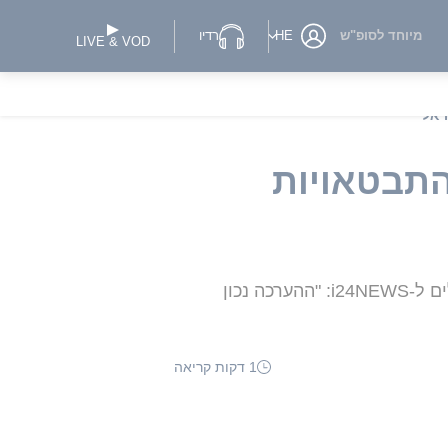
מיוחד לסופ"ש
HE
רדיו
LIVE & VOD
ראל
התבטאויות
באיראן דיווחו על פיצוצים, אך בכיר אמריקני טוען: "ארה"ב לא תוקפת באיראן" • שני גורמים ישראלים ל-i24NEWS: "ההערכה נכון
1 דקות קריאה