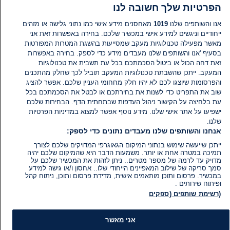
הפרטיות שלך חשובה לנו
הוסף תגובה
אנו והשותפים שלנו
1019
מאחסנים מידע אישי כמו נתוני גלישה או מזהים
ייחודיים וניגשים למידע אישי במכשיר שלכם. בחירה באפשרות זאת אני
מאשר מפעילה טכנולוגיות מעקב שמסייעות בהשגת המטרות המפורטות
בסעיף 'אנו והשותפים שלנו מעבדים מידע כדי לספק. בחירה באפשרות
זאת דחה הכול או ביטול הסכמתכם בכל עת תשבית את טכנולוגיות
המעקב. ייתכן שהשבתת טכנולוגיות המעקב תוביל לכך שחלק מהתכנים
והפרסומות שיוצגו לכם לא יהיו חלק מחחומי העניין שלכם. אפשר להציג
שוב את התפריט כדי לשנות את בחירתכם או לבטל את הסכמתכם בכל
עת בלחיצה על הקישור ניהול העדפות שבתחתית הדף. הבחירות שלכם
ישפיעו על אתר אישי שלנו. מידע נוסף אפשר למצוא במדיניות הפרטיות
שלנו.
אנחנו והשותפים שלנו מעבדים נתונים כדי לספק:
ייתכן שייעשה שימוש בנתוני המיקום הגאוגרפי המדויקים שלכם לצורך
תמיכה במטרה אחת או יותר. משמעות הדבר היא שהמיקום שלכם יהיה
מדויק עד לרמה של מספר מטרים.. ניתן לזהות את המכשיר שלכם על
סמך סריקה של שילוב המאפיינים הייחודי שלו.. אחסון ו/או גישה למידע
במכשיר. פרסום ותוכן מותאמים אישית, מדידת פרסום ותוכן, ניתוח קהל
ופיתוח שירותים .
(רשימת שותפים (ספקים
אני מאשר