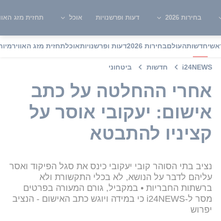
בחירות 2026
דעות ופרשנויות
אוכל
תחזית מזג האוו
אשי
חדשות
העולם
בחירות 2026
דעות ופרשנויות
אוכל
תחזית מזג האוויר
מיוח
i24NEWS
חדשות
ביטחוני
אחרי ההחלטה על כתב
אישום: יעקובי אוסר על
קציניו להתבטא
נציב בתי הסוהר קובי יעקובי כינס את סגל הפיקוד ואסר
עליהם לדבר על הנושא, לא בכלי התקשורת ולא
ברשתות החבריות • במקביל, גורם המעורה בפרטים
מסר ל-i24NEWS כי במידה ויוגש כתב האישום - הנציב
יפרוש