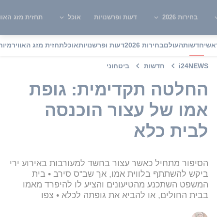
בחירות 2026
דעות ופרשנויות
אוכל
תחזית מזג האוו
אשי
חדשות
העולם
בחירות 2026
דעות ופרשנויות
אוכל
תחזית מזג האוויר
מיוח
i24NEWS
חדשות
ביטחוני
החלטה תקדימית: גופת
אמו של עצור הוכנסה
לבית כלא
הסיפור מתחיל כאשר עצור בחשד למעורבות באירוע ירי
ביקש להשתתף בלווית אמו, אך שב"ס סירב • בית
המשפט השתכנע מהטיעונים והציע לו להיפרד מאמו
בבית החולים, או להביא את גופתה לכלא • צפו