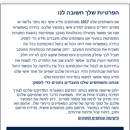
הפרטיות שלך חשובה לנו
תגובות
אנו והשותפים שלנו
1017
מאחסנים מידע אישי כמו נתוני גלישה או
מזהים ייחודיים וניגשים למידע אישי במכשיר שלכם. בחירה באפשרות
זאת אני מאשר מפעילה טכנולוגיות מעקב שמסייעות בהשגת המטרות
אין עדיין תגובות. היה הראשון להגיב
המפורטות בסעיף 'אנו והשותפים שלנו מעבדים מידע כדי לספק.
בחירה באפשרות זאת דחה הכול או ביטול הסכמתכם בכל עת
הוסף תגובה
תשבית את טכנולוגיות המעקב. ייתכן שהשבתת טכנולוגיות המעקב
תוביל לכך שחלק מהתכנים והפרסומות שיוצגו לכם לא יהיו חלק
מחחומי העניין שלכם. אפשר להציג שוב את התפריט כדי לשנות את
בחירתכם או לבטל את הסכמתכם בכל עת בלחיצה על הקישור ניהול
העדפות שבתחתית הדף. הבחירות שלכם ישפיעו על אתר אישי שלנו.
מידע נוסף אפשר למצוא במדיניות הפרטיות שלנו.
אנחנו והשותפים שלנו מעבדים נתונים כדי לספק:
ייתכן שייעשה שימוש בנתוני המיקום הגאוגרפי המדויקים שלכם לצורך
תמיכה במטרה אחת או יותר. משמעות הדבר היא שהמיקום שלכם
יהיה מדויק עד לרמה של מספר מטרים.. ניתן לזהות את המכשיר
שלכם על סמך סריקה של שילוב המאפיינים הייחודי שלו.. אחסון ו/או
גישה למידע במכשיר. פרסום ותוכן מותאמים אישית, מדידת פרסום
ותוכן, ניתוח קהל ופיתוח שירותים .
(רשימת שותפים (ספקים