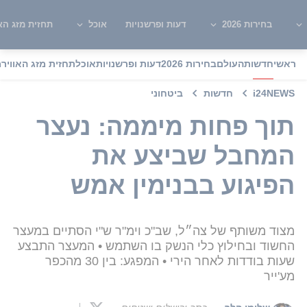
בחירות 2026
דעות ופרשנויות
אוכל
תחזית מזג האו
ראשי
חדשות
העולם
בחירות 2026
דעות ופרשנויות
אוכל
תחזית מזג האוויר
מ
i24NEWS
חדשות
ביטחוני
תוך פחות מיממה: נעצר
המחבל שביצע את
הפיגוע בבנימין אמש
מצוד משותף של צה״ל, שב"כ וימ"ר ש"י הסתיים במעצר
החשוד ובחילוץ כלי הנשק בו השתמש • המעצר התבצע
שעות בודדות לאחר הירי • המפגע: בין 30 מהכפר
מע'ייר