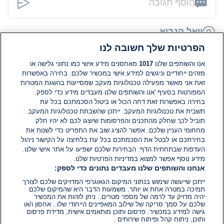
הוסף תגובה
יואל הנביא
09 ביולי 2026
הפרטיות שלך חשובה לנו
אין, ומעולם, לא היה, עם פלשתינאי. פרובינקיה פלשתינה,
אנו והשותפים שלנו
1017
מאחסנים מידע אישי כמו נתוני גלישה או
ועד המרד הגדול, פרובינקיה יהודיה, היא כינוי, שנתנו
מזהים ייחודיים וניגשים למידע אישי במכשיר שלכם. בחירה באפשרות
הרומאים, ליהודה, בכדי להשפילה, ולמחות לה, כל זכר...
זאת אני מאשר מפעילה טכנולוגיות מעקב שמסייעות בהשגת המטרות
והיה זה, מאות בשנים, בטרם יצאו הערבים, מחצי האי
המפורטות בסעיף 'אנו והשותפים שלנו מעבדים מידע כדי לספק.
ערב, למסעי הכיבוש שלהם, ובכלל זה, כיבוש ארץ ישראל...
בחירה באפשרות זאת דחה הכול או ביטול הסכמתכם בכל עת
כך, שאין כל קשר, בין פלשתינה, לערבים..
תשבית את טכנולוגיות המעקב. ייתכן שהשבתת טכנולוגיות המעקב
0
0
הגב
תוביל לכך שחלק מהתכנים והפרסומות שיוצגו לכם לא יהיו חלק
מחחומי העניין שלכם. אפשר להציג שוב את התפריט כדי לשנות את
בחירתכם או לבטל את הסכמתכם בכל עת בלחיצה על הקישור ניהול
העדפות שבתחתית הדף. הבחירות שלכם ישפיעו על אתר אישי שלנו.
מידע נוסף אפשר למצוא במדיניות הפרטיות שלנו.
אנחנו והשותפים שלנו מעבדים נתונים כדי לספק:
ייתכן שייעשה שימוש בנתוני המיקום הגאוגרפי המדויקים שלכם לצורך
תמיכה במטרה אחת או יותר. משמעות הדבר היא שהמיקום שלכם
יהיה מדויק עד לרמה של מספר מטרים.. ניתן לזהות את המכשיר
שלכם על סמך סריקה של שילוב המאפיינים הייחודי שלו.. אחסון ו/או
גישה למידע במכשיר. פרסום ותוכן מותאמים אישית, מדידת פרסום
ותוכן, ניתוח קהל ופיתוח שירותים .