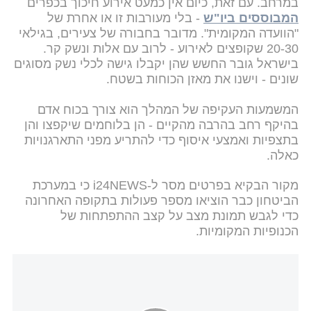
במרחב. עם זאת, כיום אין כמעט אירוע חיכוך בכפרים
המבוססים ביו"ש
- בלי מעורבות זו או אחרת של
"הוועדה המקומית". מדובר בחבורה של צעירים, בגילאי
20-30 שקופצים לאירוע - לרוב עם אלות ונשק קר.
בישראל גובר החשש שהן יקבלו גישה לכלי נשק מסוגים
שונים - וישנו את מאזן הכוחות בשטח.
המשמעות העקיפה של המהלך הוא צורך בכוח אדם
בהיקף רחב בהרבה מהקיים - הן בלוחמים שיקפצו והן
בתצפיות ואמצעי איסוף כדי להתריע מפני התארגנויות
כאלה.
מקור הבקיא בפרטים מסר ל-i24NEWS כי במערכת
הביטחון כבר הוציאו מספר פעולות בתקופה האחרונה
כדי לגבש תמונת מצב על קצב ההתפתחות של
הכנופיות המקומיות.