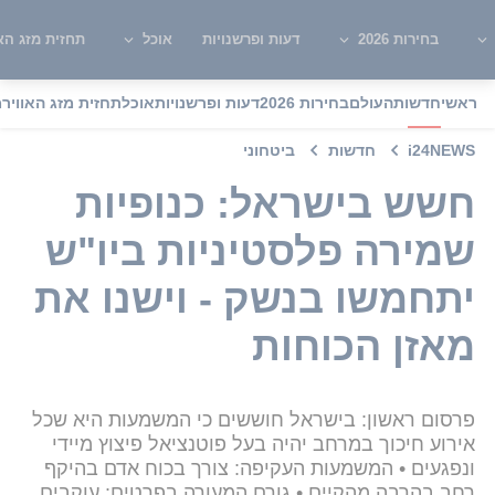
בחירות 2026
דעות ופרשנויות
אוכל
תחזית מזג האו
ראשי
חדשות
העולם
בחירות 2026
דעות ופרשנויות
אוכל
תחזית מזג האוויר
מ
i24NEWS
חדשות
ביטחוני
חשש בישראל: כנופיות
שמירה פלסטיניות ביו"ש
יתחמשו בנשק - וישנו את
מאזן הכוחות
פרסום ראשון: בישראל חוששים כי המשמעות היא שכל
אירוע חיכוך במרחב יהיה בעל פוטנציאל פיצוץ מיידי
ונפגעים • המשמעות העקיפה: צורך בכוח אדם בהיקף
רחב בהרבה מהקיים • גורם המעורה בפרטים: עוקבים