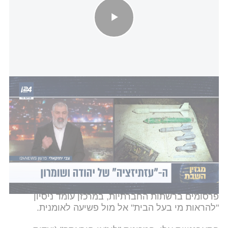
צבי יחזקאלי על יהודה ושומרון: "בשטח יש אנרגיה של הסלמה"
באפריל האחרון דיווחנו כי במערכת הביטחון
עוקבים
בדאגה
אחר תופעה מתרחבת ביהודה ושומרון: הקמתן
של עשרות "ועדות שמירה עממיות" - מיליציות המורכבות
מצעירים פלסטינים. קבוצות אלו נוהגות להגיע לנקודות
חיכוך בסביבת הכפרים ובשטחי המרעה במטרה
המוצהרת "להבריח את הציונים" ו"לשמור על הכפרים".
הקבוצות פועלות במימון של הרשויות המקומיות, ועל פי
פרסומים ברשתות החברתיות, במרכזן עומד ניסיון
"להראות מי בעל הבית" אל מול פשיעה לאומנית.