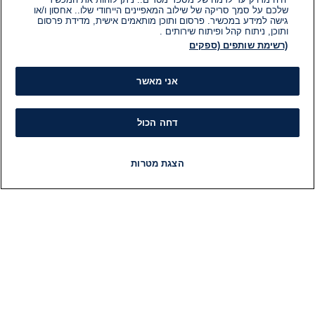
שלכם על סמך סריקה של שילוב המאפיינים הייחודי שלו.. אחסון ו/או
גישה למידע במכשיר. פרסום ותוכן מותאמים אישית, מדידת פרסום
ותוכן, ניתוח קהל ופיתוח שירותים .
(רשימת שותפים (ספקים
אני מאשר
דחה הכול
הצגת מטרות
חדשות
פיד חדשות
LIVE
רדיו
תוכניות
מידע
קט
הוועד המנהל של i24NEWS
חד
הטאלנטים של i24NEWS
חד
תוכניות הטלוויזיה של i24NEWS
הע
רדיו בשידור חי
בחיר
דרושים
דעו