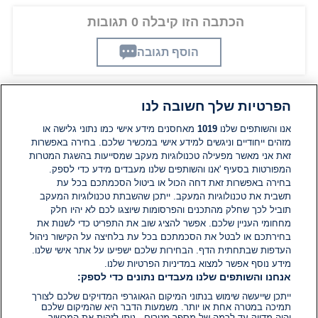
הכתבה הזו קיבלה 0 תגובות
הוסף תגובה
הפרטיות שלך חשובה לנו
תגובות
אנו והשותפים שלנו
1019
מאחסנים מידע אישי כמו נתוני גלישה או
מזהים ייחודיים וניגשים למידע אישי במכשיר שלכם. בחירה באפשרות
זאת אני מאשר מפעילה טכנולוגיות מעקב שמסייעות בהשגת המטרות
אין עדיין תגובות. היה הראשון להגיב
המפורטות בסעיף 'אנו והשותפים שלנו מעבדים מידע כדי לספק.
בחירה באפשרות זאת דחה הכול או ביטול הסכמתכם בכל עת
הוסף תגובה
תשבית את טכנולוגיות המעקב. ייתכן שהשבתת טכנולוגיות המעקב
תוביל לכך שחלק מהתכנים והפרסומות שיוצגו לכם לא יהיו חלק
מחחומי העניין שלכם. אפשר להציג שוב את התפריט כדי לשנות את
בחירתכם או לבטל את הסכמתכם בכל עת בלחיצה על הקישור ניהול
העדפות שבתחתית הדף. הבחירות שלכם ישפיעו על אתר אישי שלנו.
מידע נוסף אפשר למצוא במדיניות הפרטיות שלנו.
אנחנו והשותפים שלנו מעבדים נתונים כדי לספק:
ייתכן שייעשה שימוש בנתוני המיקום הגאוגרפי המדויקים שלכם לצורך
תמיכה במטרה אחת או יותר. משמעות הדבר היא שהמיקום שלכם
יהיה מדויק עד לרמה של מספר מטרים.. ניתן לזהות את המכשיר