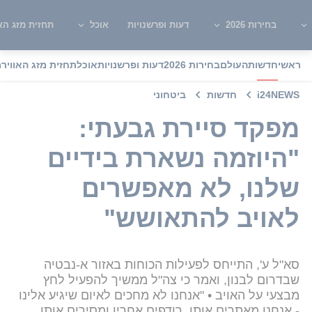
בחירות 2026
דעות ופרשנויות
אוכל
תחזית מזג האו
ראשי
חדשות
העולם
בחירות 2026
דעות ופרשנויות
אוכל
תחזית מזג האוויר
מ
i24NEWS
חדשות
ביטחוני
מפקד סיירת גבעתי:
"היוזמה נשארת בידיים
שלנו, לא מאפשרים
לאויב להתאושש"
סא"ל ע', התייחס לפעילות הכוחות באזור א-נבטיה
שבדרום לבנון, ואמר כי צה"ל ממשיך להפעיל לחץ
מבצעי על האויב • "אנחנו לא מחכים לאיום שיגיע אלינו
- אנחנו מאתרים אותו, רודפים אחריו ומסירים אותו