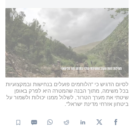
בנקודה העמוקה ביותר עד כה: פעילות כוחות צה"ל במרחב הליטני,
דרום לבנון
דובר צה"ל
בהתייחסו ללחימה בשטח סיפר כי באחד הקרבות
האחרונים ניהל כוח מהסיירת היתקלות פנים אל פנים
עם מחבלים, חיסל שלושה מהם וסיים את האירוע ללא
נפגעים לכוחות צה"ל. "זהו ביטוי חד למקצועיות
ולנחישות שמאפיינים את
לוחמי הסיירת
בכל מפגש עם
האויב", ציין.
לסיום הדגיש כי "הלוחמים פועלים בנחישות ובמקצועיות
בכל משימה, מתוך הבנה שהמטרה היא לפרק באופן
שיטתי את מערך הטרור, לשלול ממנו יכולות ולשמור על
ביטחון אזרחי מדינת ישראל".