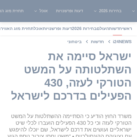
בחירות 2026
דעות ופרשנויות
אוכל
תחזית מזג האו
ראשי
חדשות
העולם
בחירות 2026
דעות ופרשנויות
אוכל
תחזית מזג האוויר
מ
i24NEWS
חדשות
ביטחוני
ישראל סיימה את
השתלטותה על המשט
הטורקי לעזה, 430
הפעילים בדרכם לישראל
משרד החוץ הודיע כי הסתיימה ההשתלטות על המשט
הטורקי לעזה וכי כל 430 הפעילים הועברו לכלי שיט
ישראליים ועושים את דרכם לישראל, שם יוכלו להיפגש
עם נציגיהם הקונסולריים • "משט יחסי ציבור נוסף הגיע