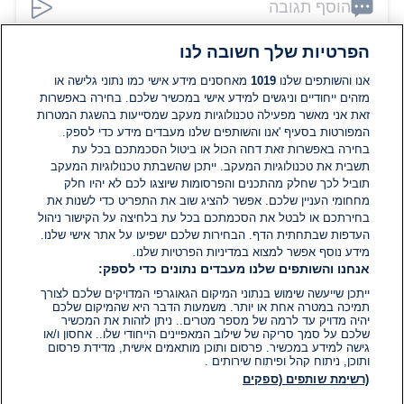
הוסף תגובה
הפרטיות שלך חשובה לנו
יובל
20 במאי 2026
אנו והשותפים שלנו
1019
מאחסנים מידע אישי כמו נתוני גלישה או
מזהים ייחודיים וניגשים למידע אישי במכשיר שלכם. בחירה באפשרות
ברור למה לנתניהו היה חשוב לעצור את המשט. הוא רוצה
זאת אני מאשר מפעילה טכנולוגיות מעקב שמסייעות בהשגת המטרות
להיות היחידי שמתספק את חמאס ומחזק את חמאס,
המפורטות בסעיף 'אנו והשותפים שלנו מעבדים מידע כדי לספק.
ומאפשר לכאורה העברת אמלח וציוד דו שימושי. נתניהו לא
בחירה באפשרות זאת דחה הכול או ביטול הסכמתכם בכל עת
רוצה שותפים להצלחות. רק לכישלונות.
תשבית את טכנולוגיות המעקב. ייתכן שהשבתת טכנולוגיות המעקב
0
0
תוביל לכך שחלק מהתכנים והפרסומות שיוצגו לכם לא יהיו חלק
הגב
מחחומי העניין שלכם. אפשר להציג שוב את התפריט כדי לשנות את
בחירתכם או לבטל את הסכמתכם בכל עת בלחיצה על הקישור ניהול
העדפות שבתחתית הדף. הבחירות שלכם ישפיעו על אתר אישי שלנו.
מידע נוסף אפשר למצוא במדיניות הפרטיות שלנו.
אנחנו והשותפים שלנו מעבדים נתונים כדי לספק:
ייתכן שייעשה שימוש בנתוני המיקום הגאוגרפי המדויקים שלכם לצורך
תמיכה במטרה אחת או יותר. משמעות הדבר היא שהמיקום שלכם
יהיה מדויק עד לרמה של מספר מטרים.. ניתן לזהות את המכשיר
שלכם על סמך סריקה של שילוב המאפיינים הייחודי שלו.. אחסון ו/או
גישה למידע במכשיר. פרסום ותוכן מותאמים אישית, מדידת פרסום
ותוכן, ניתוח קהל ופיתוח שירותים .
(רשימת שותפים (ספקים