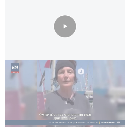
השנאה האירית: בין העצורים במשט - אחותה של נשיאת אירלנד
ההשתלטות של כוחות צה"ל
החלה בבוקר יום שני,
כשעל הסיפון היו נוכחים תומכי חמאס שתכננו לפרוץ
את המחסום הימי ברצועה. ראש הממשלה בנימין נתניהו
שוחח עם מפקד שייטת 3 בזמן ההשתלטות על המשט
ומסר: "תעבירו בבקשה את ברכותיי לכל חיילי הכוח. אני
חושב שאתם עושים עבודה יוצאת מן הכלל, גם במשט
הראשון וגם בחלק הזה, ובעצם מבטלים תוכנית זדונית
שנועדה לפרוץ את הבידוד שאנחנו עושים למחבלי
החמאס בעזה".