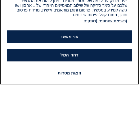
יהיה מדויק עד לרמה של מספר מטרים.. ניתן לזהות את המכשיר
שלכם על סמך סריקה של שילוב המאפיינים הייחודי שלו.. אחסון ו/או
גישה למידע במכשיר. פרסום ותוכן מותאמים אישית, מדידת פרסום
ותוכן, ניתוח קהל ופיתוח שירותים .
(רשימת שותפים (ספקים
אני מאשר
דחה הכול
הצגת מטרות
חדשות
פיד חדשות
LIVE
רדיו
תוכניות
מידע
קט
הוועד המנהל של i24NEWS
חד
הטאלנטים של i24NEWS
חד
תוכניות הטלוויזיה של i24NEWS
הע
רדיו בשידור חי
בחיר
דרושים
דעו