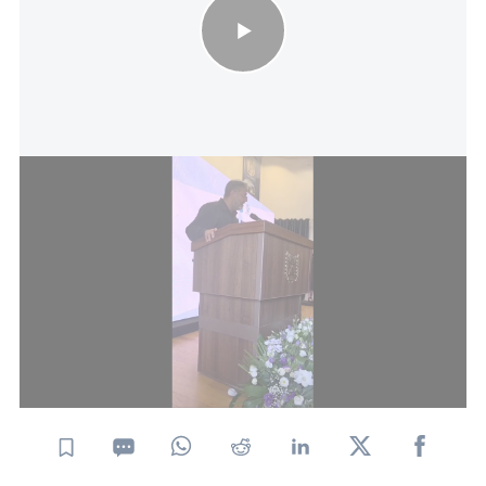
השר בן גביר לרה"מ בביקורו בכלא הנוח׳בות: "כל עוד לא מוציאים
אותם מפה לכסא חשמלי - הם חייבים להינמק פה עד יום מותם
לפי סעיף 27א' לחוק זכויות היוצרים
הביקור כלל גם מפגש עם לוחמי ולוחמות הכליאה וסגל
הפיקוד הבכיר, והתקיים ברקע דיונים רגישים במערכת
הביטחונית על
סוגיית החזקת אסירי טרור ברמת
אבטחה מחמירה
, במקביל למגעים לעסקת חטופים
אפשרית.