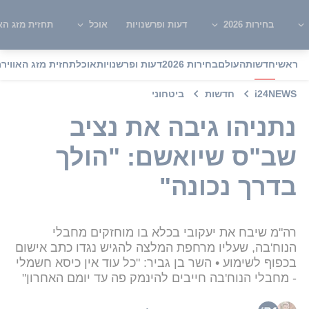
בחירות 2026
דעות ופרשנויות
אוכל
תחזית מזג האו
ראשי
חדשות
העולם
בחירות 2026
דעות ופרשנויות
אוכל
תחזית מזג האוויר
מ
i24NEWS
חדשות
ביטחוני
נתניהו גיבה את נציב
שב"ס שיואשם: "הולך
בדרך נכונה"
רה"מ שיבח את יעקובי בכלא בו מוחזקים מחבלי
הנוח'בה, שעליו מרחפת המלצה להגיש נגדו כתב אישום
בכפוף לשימוע • השר בן גביר: "כל עוד אין כיסא חשמלי
- מחבלי הנוח'בה חייבים להינמק פה עד יומם האחרון"