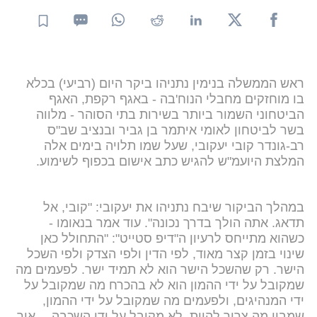
ראש הממשלה בנימין נתניהו ביקר היום (רביעי) בכלא
בו מוחזקים מחבלי הנוח'בה - באגף רקפת, האגף
הביטחוני השמור ביותר בשירות בתי הסוהר - מלווה
בשר לביטחון לאומי איתמר בן גביר ובנציב שב"ס
רב-גונדר קובי יעקובי, שעל שמו תלויה בימים אלה
המלצת היועמ"ש להגיש כתב אישום בכפוף לשימוע.
במהלך הביקור שיבח נתניהו את יעקובי: "קובי, אל
תדאג. אתה הולך בדרך נכונה". עוד אמר בנאומו -
כשהוא מתייחס לרעיון ה"דיפ סטייט": "התחולל כאן
שינוי בזמן קצר מאוד, לפי הדין ולפי הצדק ולפי השכל
הישר. רק שהשכל הישר הוא לא תמיד ישר. לפעמים מה
שמקובל על ידי ההמון הוא לא בהכרח מה שמקובל על
ידי המנהיגים, ולפעמים מה שמקובל על ידי ההמון,
שמבין מה צריך להיות, לא מקובל על ידי השכבה… איך