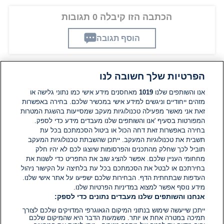
הכתבה הזו קיבלה 0 תגובות
הוסף תגובה
הפרטיות שלך חשובה לנו
תגובות
אנו והשותפים שלנו
1019
מאחסנים מידע אישי כמו נתוני גלישה או
מזהים ייחודיים וניגשים למידע אישי במכשיר שלכם. בחירה באפשרות
זאת אני מאשר מפעילה טכנולוגיות מעקב שמסייעות בהשגת המטרות
אין עדיין תגובות. היה הראשון להגיב
המפורטות בסעיף 'אנו והשותפים שלנו מעבדים מידע כדי לספק.
בחירה באפשרות זאת דחה הכול או ביטול הסכמתכם בכל עת
הוסף תגובה
תשבית את טכנולוגיות המעקב. ייתכן שהשבתת טכנולוגיות המעקב
תוביל לכך שחלק מהתכנים והפרסומות שיוצגו לכם לא יהיו חלק
מחחומי העניין שלכם. אפשר להציג שוב את התפריט כדי לשנות את
בחירתכם או לבטל את הסכמתכם בכל עת בלחיצה על הקישור ניהול
העדפות שבתחתית הדף. הבחירות שלכם ישפיעו על אתר אישי שלנו.
מידע נוסף אפשר למצוא במדיניות הפרטיות שלנו.
אנחנו והשותפים שלנו מעבדים נתונים כדי לספק:
ייתכן שייעשה שימוש בנתוני המיקום הגאוגרפי המדויקים שלכם לצורך
תמיכה במטרה אחת או יותר. משמעות הדבר היא שהמיקום שלכם