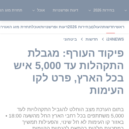
בחירות 2026
דעות ופרשנויות
אוכל
תחזית מזג האו
ראשי
חדשות
העולם
בחירות 2026
דעות ופרשנויות
אוכל
תחזית מזג האוויר
מ
i24NEWS
חדשות
ביטחוני
פיקוד העורף: מגבלת
התקהלות עד 5,000 איש
בכל הארץ, פרט לקו
העימות
בתום הערכת מצב הוחלט להגביל התקהלויות לעד
5,000 משתתפים בכל רחבי הארץ החל מהשעה 18:00 •
באזור קו העימות לא חל שינוי, והפעילות תמשיך
במתכונת חלקית בהתאם להנחיות הקיימות