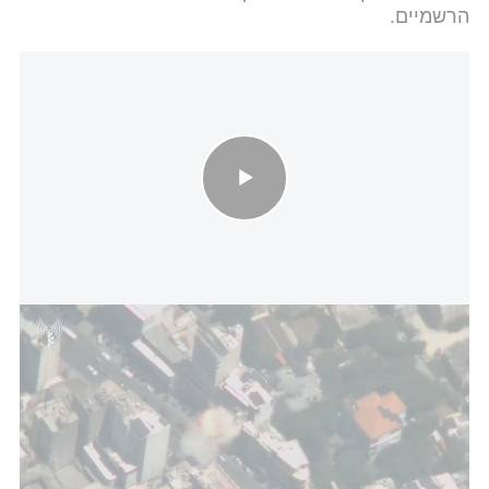
הרשמיים.
צה"ל תקף מפקדה של ארגון הטרור חיזבאללה
בהודעה שפורסם בנוגע להופעתו של עומר אדם נמסר כי
בעקבות המצב הביטחוני ובהתאם להנחיות פיקוד
העורף, ההופעה שתוכננה להיערך הערב באצטדיון
שלמה בפתח תקווה נדחתה. עוד נמסר כי מועד חדש
למופע יפורסם בהמשך, וכי עדכון בנושא יישלח לרוכשי
הכרטיסים.