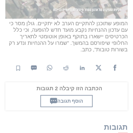
גם
אייל גולן
עדכן את קהל המעריצים ברשתות
החברתיות כי בעקבות הנחיות פיקוד העורף החדשות,
המופע שתוכנן להתקיים הערב לא יתקיים. גולן מסר כי
עם עדכון ההנחיות נקבע מועד חדש להופעה, וכי כלל
הכרטיסים יישארו בתוקף באופן אוטומטי לתאריך
החלופי שיפורסם בהמשך. "שמרו על ההנחיות ונדע רק
בשורות טובות", כתב.
הכתבה הזו קיבלה 2 תגובות
הוסף תגובה
תגובות