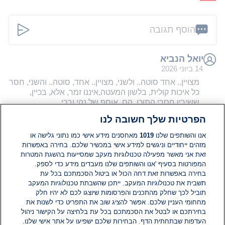
הוסף תגובה
יואל הנביא
14 ביוני 2026
מצויין.. אחד סוטה.. ולשני, מצויין.. אחד, סוטה.. והשני, חסר
כל איכות קולית, בלשון המעטה,איננו זמר, אלא, בכיין,
ששיריו חסרי התוכן, הם, אוסף של נהי ובכי..
0
0
הגב
הפרטיות שלך חשובה לנו
אנו והשותפים שלנו
1019
מאחסנים מידע אישי כמו נתוני גלישה או
יואל הנביא
מזהים ייחודיים וניגשים למידע אישי במכשיר שלכם. בחירה באפשרות
14 ביוני 2026
זאת אני מאשר מפעילה טכנולוגיות מעקב שמסייעות בהשגת המטרות
המפורטות בסעיף 'אנו והשותפים שלנו מעבדים מידע כדי לספק.
מצויין! אחד, סוטה, חפי הפרסומים בתקשורת.. השני, חסר
בחירה באפשרות זאת דחה הכול או ביטול הסכמתכם בכל עת
כל איכות קולית, ושיריו, אוסף של יבבות, נהי ובכי..
תשבית את טכנולוגיות המעקב. ייתכן שהשבתת טכנולוגיות המעקב
0
0
הגב
תוביל לכך שחלק מהתכנים והפרסומות שיוצגו לכם לא יהיו חלק
מחחומי העניין שלכם. אפשר להציג שוב את התפריט כדי לשנות את
בחירתכם או לבטל את הסכמתכם בכל עת בלחיצה על הקישור ניהול
העדפות שבתחתית הדף. הבחירות שלכם ישפיעו על אתר אישי שלנו.