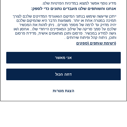
מידע נוסף אפשר למצוא במדיניות הפרטיות שלנו.
אנחנו והשותפים שלנו מעבדים נתונים כדי לספק:
ייתכן שייעשה שימוש בנתוני המיקום הגאוגרפי המדויקים שלכם לצורך
תמיכה במטרה אחת או יותר. משמעות הדבר היא שהמיקום שלכם
יהיה מדויק עד לרמה של מספר מטרים.. ניתן לזהות את המכשיר
שלכם על סמך סריקה של שילוב המאפיינים הייחודי שלו.. אחסון ו/או
גישה למידע במכשיר. פרסום ותוכן מותאמים אישית, מדידת פרסום
ותוכן, ניתוח קהל ופיתוח שירותים .
(רשימת שותפים (ספקים
אני מאשר
דחה הכול
הצגת מטרות
חדשות
פיד חדשות
LIVE
רדיו
תוכניות
מידע
קט