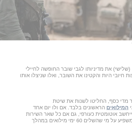
(שלישי) את מדיניותו לגבי שובר החופשה לחיילי
ת חיובי היות והקטינו את השובר, ואלו שניצלו אותו
תר מדי כסף, החליטו לשנות את שיטת
המילואים
הראשונים בלבד. אם ולו יום אחד
ייחשב אוטומטית כעורפי, גם אם כל שאר השירות
היה קדמי. השינוי חל רטרואקטיבית ומשפיע על מי שהשלים 60 ימי מילואים במהלך