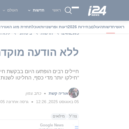
ראשי
חדשות
העולם
ראשי
חדשות
העולם
בחירות 2026
דעות ופרשנויות
אוכל
תחזית מזג האוויר
מ
i24NEWS
חדשות
ביטחוני
ללא ה
ללא הודעה מוקדמ
חיילים רבים הופתעו היום בבקשת חי
"חילקו יותר מדי כסף, החליטו לשנות
אוריה קשת
כתב צפון
■
05 באוגוסט 2025, 12:26
גרסה אחרונה
05 באוגוסט 2025, 12:29
■
צה"ל
מילואים
Google News