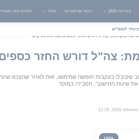
בחירות 2026
דעות ופרשנויות
אוכל
תחזית מזג האוויר
יוחד לסופ"ש
ודעה מוקדמת: צה"ל דורש החזר כספים ממילואימניקים
ת: צה"ל דורש החזר כספים 
וב שקיבלו בעקבות חופשה שמימשו, זאת לאחר שהצבא שינה א
 את שיטת החישוב", הסבירו במוקד
עקבו