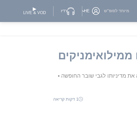
מיוחד לסופ"ש
HE
רדיו
LIVE & VOD
ממילואימניקים
ת מדיניותו לגבי שובר החופשה •
1 דקות קריאה