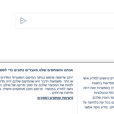
אנחנו והשותפים שלנו מעבדים נתונים כדי לספק
ייתכן שייעשה שימוש בנתוני המיקום הגאוגרפי המדוי
ים וניגשים למידע אישי
או יותר. משמעות הדבר היא שהמיקום שלכם יהיה מדוי
מסייעות בהשגת
לזהות את המכשיר שלכם על סמך סריקה של שילוב המאפי
רה באפשרות זאת דחה
גישה למידע במכשיר. פרסום ותוכן מותאמים אישית, מד
ת טכנולוגיות
ופיתוח שירותים .
י העניין שלכם.
(רשימת שותפים (ספקים
ם בכל עת בלחיצה על
נו. מידע נוסף אפשר