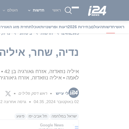
ראשי
חדשות
העולם
ראשי
חדשות
העולם
בחירות 2026
דעות ופרשנויות
אוכל
תחזית מזג האוויר
מ
i24NEWS
חדשות
ביטחוני
נדיה, 
נדיה, שחר, איליה,
לאמה • איליה נוזאדזה, אזרח גיאורגיה
לי עייש
ראש דסק פלילים
■
■
02 באוקטובר 2024, 04:35
גרסה אחרונה
02 באוקטובר 4
■
ישראל במלחמה
תל אביב-יפו
פיגוע
Google News