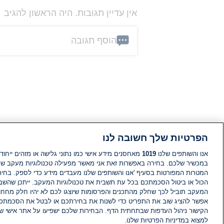
אין עדיין תגובות. היה הראשון להגיב
הוסף תגובה
הפרטיות שלך חשובה לנו
אנו והשותפים שלנו
1019
מאחסנים מידע אישי כמו נתוני גלישה או מזהים ייחודי
במכשיר שלכם. בחירה באפשרות זאת אני מאשר מפעילה טכנולוגיות מעקב ש
המטרות המפורטות בסעיף 'אנו והשותפים שלנו מעבדים מידע כדי לספק. בחי
הכול או ביטול הסכמתכם בכל עת תשבית את טכנולוגיות המעקב. ייתכן שהשבת
המעקב תוביל לכך שחלק מהתכנים והפרסומות שיוצגו לכם לא יהיו חלק מחחומ
אפשר להציג שוב את התפריט כדי לשנות את בחירתכם או לבטל את הסכמתכ
הקישור ניהול העדפות שבתחתית הדף. הבחירות שלכם ישפיעו על אתר אישי של
למצוא במדיניות הפרטיות שלנו.