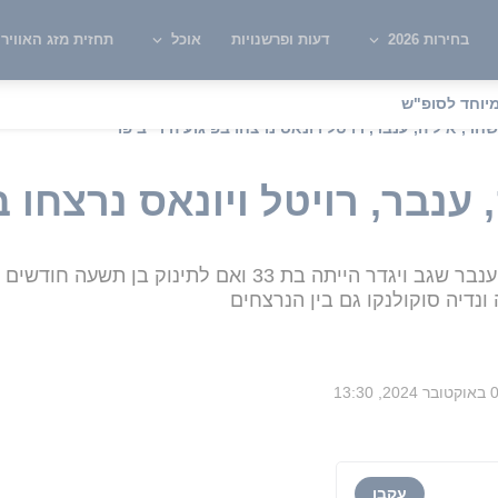
בחירות 2026
דעות ופרשנויות
אוכל
תחזית מזג האוויר
יוחד לסופ"ש
שחר, איליה, ענבר, רויטל ויונאס נרצחו בפיגוע הירי ביפו
 ענבר, רויטל ויונאס נרצחו ב
 ונדיה סוקולנקו גם בין הנרצחים
202, 13:30
עקבו