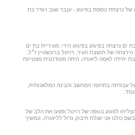
של נרצחת נוספת בפיגוע - ענבר שגב ויגדר בת
שטיין, בת 24, תושבת בת ים נרצחה בפיגוע בפיגוע הירי. מעיריית בת ים
הירצחה של תושבת העיר, רויטל ברונשטיין ז״ל,
גוע ביפו אמש. רויטל, רק בת 24, בת יחידה לאמה ליאורה, היתה סטודנטית מצטיינת
 על עבודתה בתחומי המחשב והבינה המלאכותית,
נת".
ליחו לפגוע בגופה של רויטל ופצעו את הלב של
בשם כולנו אני שולח חיבוק גדול לליאורה, ונמשיך