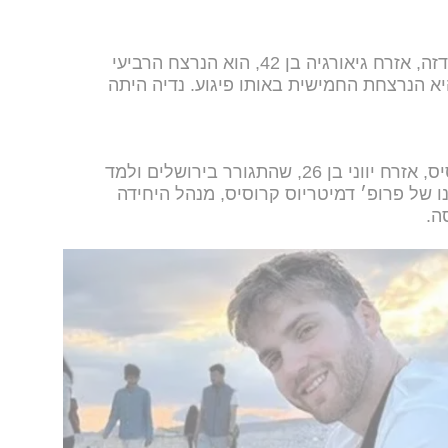
בתוך כך, הותר לפרסום כי איליה נוזאדזה, אזרח גיאורגיה בן 42, הוא הנרצח הרביעי
יה סוקולנקו, בת 40 מיפו היא הנרצחת החמישית באותו פיגוע. נדיה היתה
הנרצח השישי בפיגוע הוא יונאס קרוסיס, אזרח יווני בן 26, שהתגורר בירושלים ולמד
ו של פרופ׳ דמיטריוס קרוסיס, מנהל היחידה
סה.