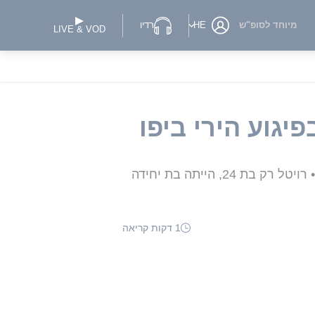
מיוחד לסופ"ש
HE
רדיו
LIVE & VOD
פיגוע הירי ביפו
איליה נוזאדזה, אזרח גאורגיה בן 42 • ענבר שגב ויגדר הייתה בת 33 ואם לתינוק בן תשעה חודשים • רויטל רק בת 24, הייתה בת יחידה
1 דקות קריאה