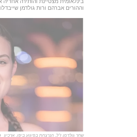
בינלאומית מצטיינת והותירה אחריה א
וההורים אברהם ורות גולדמן שייבדלו ל
שחר גולדמן ז"ל, הנרצחת בפיגוע ביפו, ארכיון