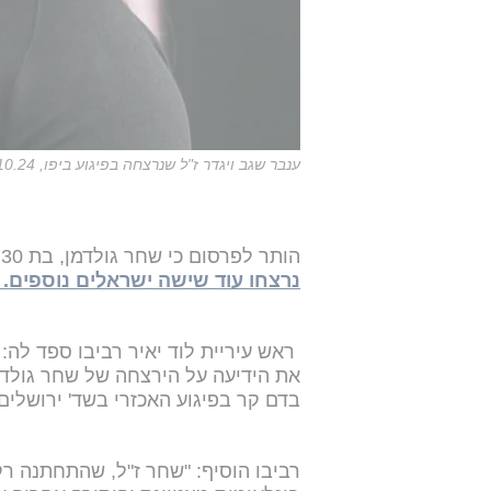
ענבר שגב ויגדר ז"ל שנרצחה בפיגוע ביפו, 1.10.24
הותר לפרסום כי שחר גולדמן, בת 30 מלוד, נרצחה אמש (שלישי)
נרצחו עוד שישה ישראלים נוספים.
ראש עיריית לוד יאיר רביבו ספד לה:
בדם קר בפיגוע האכזרי בשד' ירושלים 
רביבו הוסיף: "שחר ז"ל, שהתחתנה ר