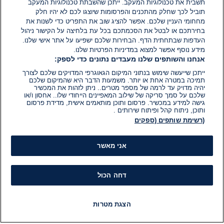
הוסף תגובה
תשבית את טכנולוגיות המעקב. ייתכן שהשבתת טכנולוגיות המעקב
תוביל לכך שחלק מהתכנים והפרסומות שיוצגו לכם לא יהיו חלק
מחחומי העניין שלכם. אפשר להציג שוב את התפריט כדי לשנות את
בחירתכם או לבטל את הסכמתכם בכל עת בלחיצה על הקישור ניהול
העדפות שבתחתית הדף. הבחירות שלכם ישפיעו על אתר אישי שלנו.
מידע נוסף אפשר למצוא במדיניות הפרטיות שלנו.
אנחנו והשותפים שלנו מעבדים נתונים כדי לספק:
ייתכן שייעשה שימוש בנתוני המיקום הגאוגרפי המדויקים שלכם לצורך
תמיכה במטרה אחת או יותר. משמעות הדבר היא שהמיקום שלכם
יהיה מדויק עד לרמה של מספר מטרים.. ניתן לזהות את המכשיר
שלכם על סמך סריקה של שילוב המאפיינים הייחודי שלו.. אחסון ו/או
גישה למידע במכשיר. פרסום ותוכן מותאמים אישית, מדידת פרסום
ותוכן, ניתוח קהל ופיתוח שירותים .
(רשימת שותפים (ספקים
אני מאשר
דחה הכול
הצגת מטרות
חדשות
פיד חדשות
LIVE
רדיו
תוכניות