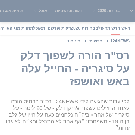
בחירות 2026
דעות ופרשנויות
אוכל
תחזית מזג האו
ראשי
חדשות
העולם
בחירות 2026
דעות ופרשנויות
אוכל
תחזית מזג האוויר
מ
i24NEWS
חדשות
ביטחוני
רס"ר הורה לשפוך דלק
על סיגריה - החייל עלה
באש ואושפז
לפי עדות שהגיעה לידי i24NEWS, רס"ר בבסיס הורה
לאחד החיילים לשפוך ג'ריקן דלק - של 20 ליטר - על
סיגריה של אחר • ביה״ח נלחמים כעת על חייו של גלב
בן ה-19 • משפחתו: ״אף אחד לא התנצל ומצ״ח לא גבו
עדות״