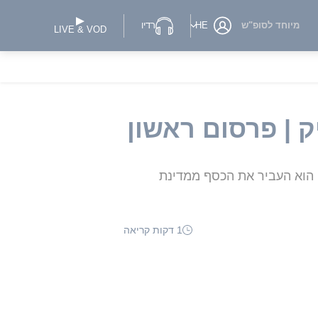
מיוחד לסופ"ש
HE
רדיו
LIVE & VOD
 | פרסום ראשון
תוך תיאום עם ה-FBI ב-9 ביוני • על-פי החשד, הוא העביר את הכסף ממדינת
1 דקות קריאה