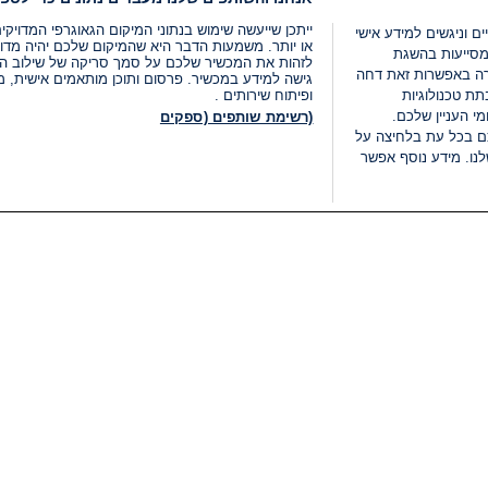
ייתכן שייעשה שימוש בנתוני המיקום הגאוגרפי המדוי
ים וניגשים למידע אישי
או יותר. משמעות הדבר היא שהמיקום שלכם יהיה מדוי
מסייעות בהשגת
לזהות את המכשיר שלכם על סמך סריקה של שילוב המאפי
רה באפשרות זאת דחה
גישה למידע במכשיר. פרסום ותוכן מותאמים אישית, מד
ת טכנולוגיות
ופיתוח שירותים .
י העניין שלכם.
(רשימת שותפים (ספקים
ם בכל עת בלחיצה על
נו. מידע נוסף אפשר
LIVE
קטגוריות
משפטי
חדשות מתפרצות
תנאי שימוש
חדשות
מדיניות פרטיות
העולם
תנאי פרסום ותנאי מכירות
בחירות 2026
הצהרת נגישות
דעות ופרשנויות
נהל העדפות
אוכל
רשימת עוגיות
תחזית מזג האוויר
מיוחד לסופ"ש