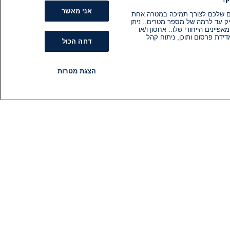
אני מאשר
קים שלכם לצורך תמיכה במטרה אחת
ק עד לרמה של מספר מטרים.. ניתן
ינים הייחודי שלו.. אחסון ו/או
ידת פרסום ותוכן, ניתוח קהל
דחה הכול
הצגת מטרות
רדיו
תוכניות
עקבו אחרינו
הירשם לניוזלטר