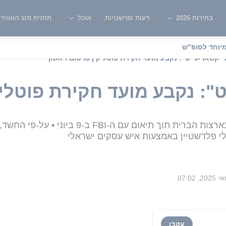
בחירות 2026
דעות ופרשנויות
אוכל
תחזית מזג האוויר
יוחד לסופ"ש
"קטאר-גייט": נקבע מועד חקירת פוטליק | פרסום ראשון
": נקבע מועד חקירת פוטליק
זו עתידה לקרות בדרך של חיקור דין בארצות הברית 
י פלדשטיין באמצעות איש עסקים ישראלי
עקבו