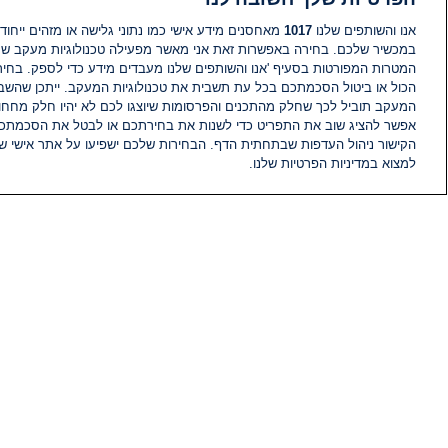
אנו והשותפים שלנו
1017
מאחסנים מידע אישי כמו נתוני גלישה או מזהים ייחודי
במכשיר שלכם. בחירה באפשרות זאת אני מאשר מפעילה טכנולוגיות מעקב ש
המטרות המפורטות בסעיף 'אנו והשותפים שלנו מעבדים מידע כדי לספק. בחי
הכול או ביטול הסכמתכם בכל עת תשבית את טכנולוגיות המעקב. ייתכן שהשבת
המעקב תוביל לכך שחלק מהתכנים והפרסומות שיוצגו לכם לא יהיו חלק מחחומ
אפשר להציג שוב את התפריט כדי לשנות את בחירתכם או לבטל את הסכמתכ
הקישור ניהול העדפות שבתחתית הדף. הבחירות שלכם ישפיעו על אתר אישי של
למצוא במדיניות הפרטיות שלנו.
חדשות
פיד חדשות
מידע
הוועד המנהל של i24NEWS
הטאלנטים של i24NEWS
תוכניות הטלוויזיה של i24NEWS
רדיו בשידור חי
דרושים
צור קשר
מפת אתר