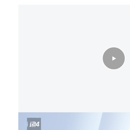
׳יי פוטליק השתנה מעד לחשוד