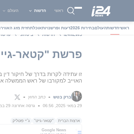
ראשי
חדשות
העולם
ראשי
חדשות
העולם
בחירות 2026
דעות ופרשנויות
אוכל
תחזית מזג האוויר
מ
i24NEWS
חדשות
ביטחוני
פרשת 
פרשת "קטאר-גייט
האוייב למקורבו של ראש הממשלה אל
ברק בטש
כתב החוץ
■
■
29 במאי 2025, 06:56
גרסה אחרונה
29 במאי 2025, 07:02
■
ארצות הברית
"קטאר-גייט"
ג׳יי פוטליק
Google News