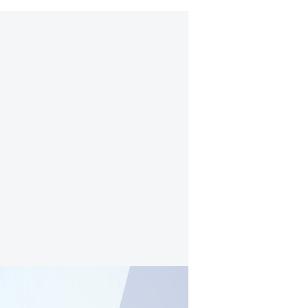
פרסום ראשון : מעמדו של הלוביסט האמריקני ג