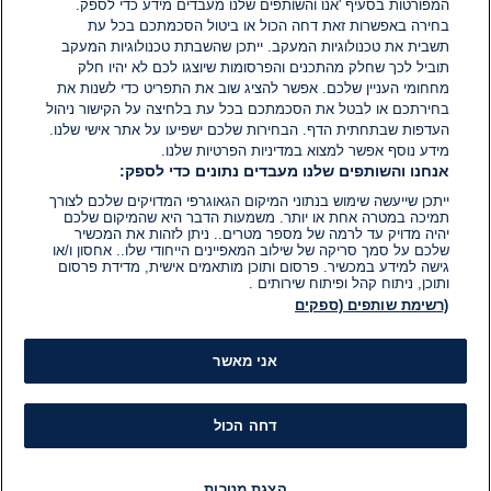
המפורטות בסעיף 'אנו והשותפים שלנו מעבדים מידע כדי לספק.
בחירה באפשרות זאת דחה הכול או ביטול הסכמתכם בכל עת
הוסף תגובה
תשבית את טכנולוגיות המעקב. ייתכן שהשבתת טכנולוגיות המעקב
תוביל לכך שחלק מהתכנים והפרסומות שיוצגו לכם לא יהיו חלק
מחחומי העניין שלכם. אפשר להציג שוב את התפריט כדי לשנות את
בחירתכם או לבטל את הסכמתכם בכל עת בלחיצה על הקישור ניהול
העדפות שבתחתית הדף. הבחירות שלכם ישפיעו על אתר אישי שלנו.
מידע נוסף אפשר למצוא במדיניות הפרטיות שלנו.
אנחנו והשותפים שלנו מעבדים נתונים כדי לספק:
ייתכן שייעשה שימוש בנתוני המיקום הגאוגרפי המדויקים שלכם לצורך
תמיכה במטרה אחת או יותר. משמעות הדבר היא שהמיקום שלכם
יהיה מדויק עד לרמה של מספר מטרים.. ניתן לזהות את המכשיר
שלכם על סמך סריקה של שילוב המאפיינים הייחודי שלו.. אחסון ו/או
גישה למידע במכשיר. פרסום ותוכן מותאמים אישית, מדידת פרסום
ותוכן, ניתוח קהל ופיתוח שירותים .
(רשימת שותפים (ספקים
אני מאשר
דחה הכול
הצגת מטרות