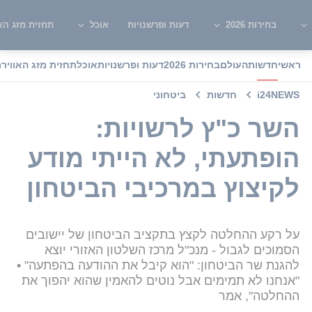
בחירות 2026
דעות ופרשנויות
אוכל
תחזית מזג האו
ראשי
חדשות
העולם
בחירות 2026
דעות ופרשנויות
אוכל
תחזית מזג האוויר
מ
i24NEWS
חדשות
ביטחוני
השר כ"ץ לרשויות:
הופתעתי, לא הייתי מודע
לקיצוץ במרכיבי הביטחון
על רקע ההחלטה לקצץ בתקציב הביטחון של יישובים
הסמוכים לגבול - מנכ"ל מרכז השלטון האזורי יוצא
להגנת שר הביטחון: "הוא קיבל את ההודעה בהפתעה" •
"אנחנו לא תמימים אבל נוטים להאמין שהוא יהפוך את
ההחלטה", אמר