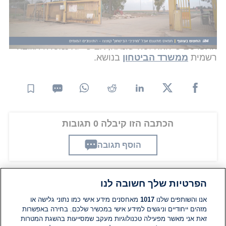
הביטחון
ישראל כ"ץ
טרם נמסרה תגובה רשמית.
כזכור, בתחילת השבוע פורסם כי התקבלה החלטה על
קיצוץ במרכיבי הביטחון ביישובים המאוימים, ואתמול
התפרסם כי ההחלטה שונתה, אם כי לא נמסרה תגובה
רשמית
ממשרד הביטחון
בנושא.
הכתבה הזו קיבלה 0 תגובות
הוסף תגובה
הפרטיות שלך חשובה לנו
תגובות
אנו והשותפים שלנו
1017
מאחסנים מידע אישי כמו נתוני גלישה או
מזהים ייחודיים וניגשים למידע אישי במכשיר שלכם. בחירה באפשרות
זאת אני מאשר מפעילה טכנולוגיות מעקב שמסייעות בהשגת המטרות
אין עדיין תגובות. היה הראשון להגיב