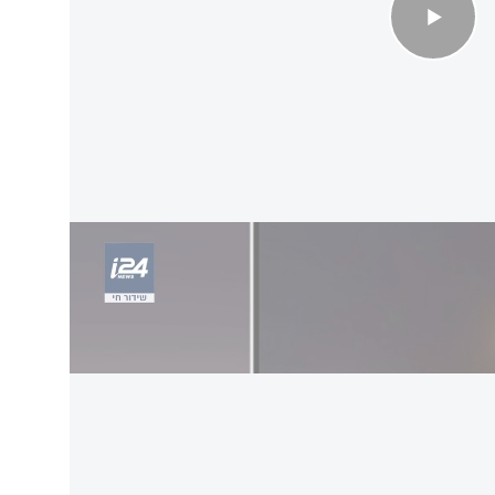
שפחה דיווחו למשטרה, המכתב נמצא בבית
ים סרגרוף, הודיע כי היא נלקחת לבדיקה גופנית -