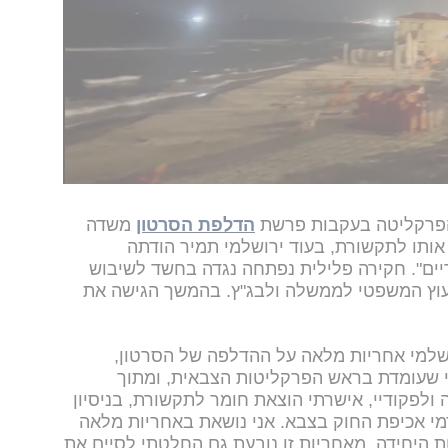
המגלם הסתה בוטה כנגד שומרי הסף ומערכת אכיפת
החוק, זוכה לתהודה רחבה ומסכן את חייהם של משרתי ציבור. אנו מצויים סמוך ליום ה-30
חש באקלים ציבורי דומה.”
השניים קראו גם
ת התכנים האסורים מהרשתות ולהטלת סנקציות
ושה מצד גורמי האכיפה, הכתובת תהיה על הקיר
 הפרקליטה בעקבות פרשת
הדלפת הסרטון
משדה
ותו לתקשורת, בעוד ירושלמי תמיר הודתה
יים". חקירה פלילית נפתחה נגדה בחשד לשיבוש
עוץ המשפטי לממשלה ולבג"ץ. בהמשך הגישה את
למי אחריות מלאה על ההדלפה של הסרטון,
 שעומדת בראש הפרקליטות הצבאית, ומתוך
ולפקודיי, אישרתי הוצאת חומר לתקשורת, בניסיון
י אכיפת החוק בצבא. אני נושאת באחריות מלאה
 היחידה. מאחריות זו נובעת גם החלטתי לסיים את