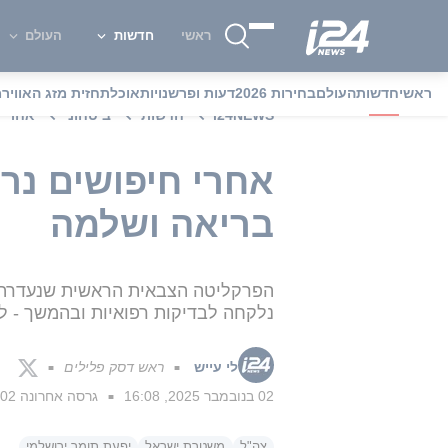
ראשי
חדשות
העולם
ראשי
חדשות
העולם
בחירות 2026
דעות ופרשנויות
אוכל
תחזית מזג האוויר
מ
i24NEWS
חדשות
ביטחוני
אחרי 
אחרי חיפושים נר
בריאה ושלמה
נלקחה לבדיקות רפואיות ובהמשך - ל
לי עייש
ראש דסק פלילים
■
■
02 בנובמבר 2025, 16:08
גרסה אחרונה
02 בנובמבר 2025, 20:18
■
צה"ל
משטרת ישראל
יפעת תומר ירושלמי