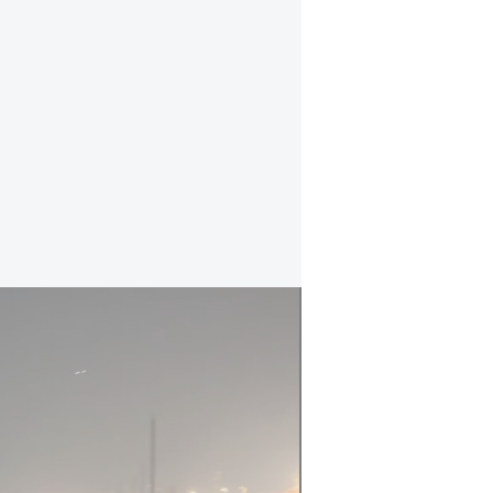
מסוק הועלה לאוויר: תיעוד מהחיפושים אחר הפ
בנוסף, בעקבות גל הסתה חריף ברשתו
הכנסת נעמה לזימי וגלעד קריב פניי
המדינה, בדרישה לנקוט באכיפה מייד
מהערב.
במכתב כתבו השניים כי לאח
הראשית, שורה של נבחרי ציבור ואנ
בוטה כנגדה וכנגד מערכת אכיפת החו
וכעבירה על חוק העונשין".