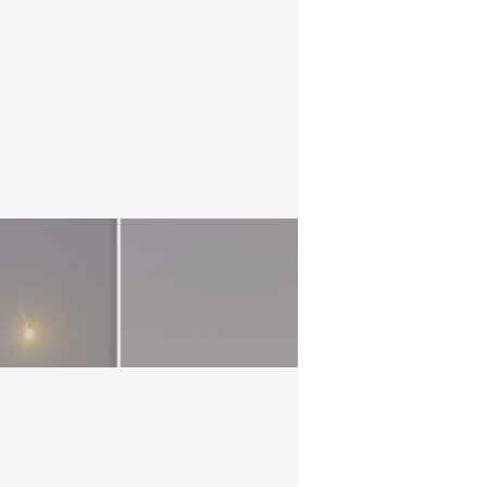
החיפושים אחר הפצ"רית בחוף הצוק: קרובי המ
מפקד מחוז תל אביב במשטרה, ניצב חי
ובהמשך תגיע לתשאול".