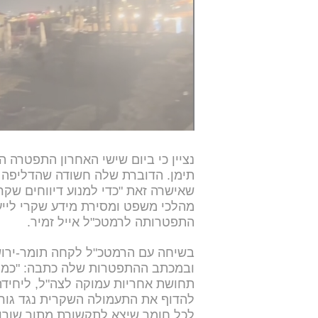
לזימי וקריב הדגישו כי “השיח הזה, 
לרצח ראש הממשלה יצחק רבין, שהתר
למחלקת הסייבר לפעול מיידית להסר
חמורות על המסיתים:
"ללא פעולה נח
ואיתה האחריות".
נציין כי ביום שישי האחרון התפטרה
תימן. הדוברת שלה חשודה שהדליפה א
שאישרה זאת "כדי למנוע דיווחים שקר
מהלכי משפט ומסירת מידע שקרי ליי
התפטרותה לרמטכ"ל אייל זמיר.
בשיחה עם הרמטכ"ל לקחה תומר-ירוש
ובמכתב ההתפטרות שלה כתבה: "כמי
תחושת אחריות עמוקה לצה"ל, ליחידה 
להדוף את התעמולה השקרית נגד גורמ
לכל חומר שיצא לתקשורת מתוך שורות