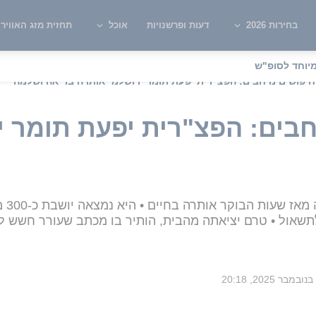
בחירות 2026
דעות ופרשנויות
אוכל
תחזית מזג האוויר
יוחד לסופ"ש
חיפושים נרחבים: הפצ"רית יפעת תומר ירושלמי אותרה בריאה ושלמה
חבים: הפצ"רית יפעת תומר י
הפרק
תשאול • טרם יציאתה מהבית, הותיר בו מכתב שעורר חשש ל