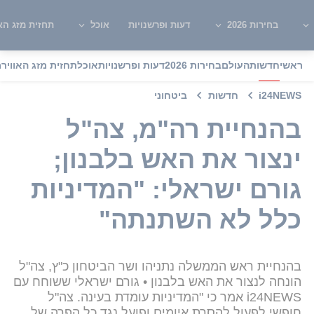
בחירות 2026
דעות ופרשנויות
אוכל
תחזית מזג האו
ראשי
חדשות
העולם
בחירות 2026
דעות ופרשנויות
אוכל
תחזית מזג האוויר
מ
i24NEWS
חדשות
ביטחוני
בהנחיית רה"מ, צה"ל
ינצור את האש בלבנון;
גורם ישראלי: "המדיניות
כלל לא השתנתה"
בהנחיית ראש הממשלה נתניהו ושר הביטחון כ"ץ, צה"ל
הונחה לנצור את האש בלבנון • גורם ישראלי ששוחח עם
i24NEWS אמר כי "המדיניות עומדת בעינה. צה"ל
חופשי לפעול להסרת איומים ופועל נגד כל הפרה של