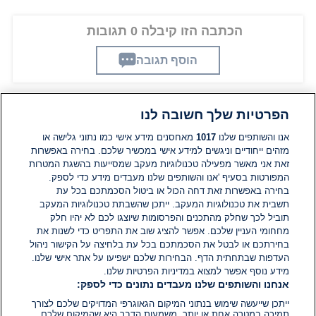
הכתבה הזו קיבלה 0 תגובות
הוסף תגובה
הפרטיות שלך חשובה לנו
תגובות
אנו והשותפים שלנו
1017
מאחסנים מידע אישי כמו נתוני גלישה או
מזהים ייחודיים וניגשים למידע אישי במכשיר שלכם. בחירה באפשרות
אין עדיין תגובות. היה הראשון להגיב
זאת אני מאשר מפעילה טכנולוגיות מעקב שמסייעות בהשגת המטרות
המפורטות בסעיף 'אנו והשותפים שלנו מעבדים מידע כדי לספק.
בחירה באפשרות זאת דחה הכול או ביטול הסכמתכם בכל עת
הוסף תגובה
תשבית את טכנולוגיות המעקב. ייתכן שהשבתת טכנולוגיות המעקב
תוביל לכך שחלק מהתכנים והפרסומות שיוצגו לכם לא יהיו חלק
מחחומי העניין שלכם. אפשר להציג שוב את התפריט כדי לשנות את
בחירתכם או לבטל את הסכמתכם בכל עת בלחיצה על הקישור ניהול
העדפות שבתחתית הדף. הבחירות שלכם ישפיעו על אתר אישי שלנו.
מידע נוסף אפשר למצוא במדיניות הפרטיות שלנו.
אנחנו והשותפים שלנו מעבדים נתונים כדי לספק:
ייתכן שייעשה שימוש בנתוני המיקום הגאוגרפי המדויקים שלכם לצורך
תמיכה במטרה אחת או יותר. משמעות הדבר היא שהמיקום שלכם