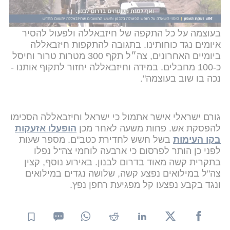
והבהיר - ישראל תישאר ברצועת הביטחון ככל שיידרש
להגנה על גבולה הצפוני.נתניהו הנחה את צה״ל להגיב
בעוצמה על כל התקפה של חיזבאללה ולפעול להסיר
איומים נגד כוחותינו. בתגובה להתקפות חיזבאללה
ביומיים האחרונים, צה״ל תקף 300 מטרות טרור וחיסל
כ-100 מחבלים. במידה וחיזבאללה יחזור לתקוף אותנו -
נכה בו שוב בעוצמה".
גורם ישראלי אישר אתמול כי ישראל וחיזבאללה הסכימו
להפסקת אש. פחות משעה לאחר מכן
הופעלו אזעקות
בקו העימות
בשל חשש לחדירת כטב"ם. מספר שעות
לפני כן הותר לפרסום כי ארבעה לוחמי צה"ל נפלו
בתקרית קשה מאוד בדרום לבנון. באירוע נוסף, קצין
צה"ל במילואים נפצע קשה, שלושה נגדים במילואים
ונגד בקבע נפצעו קל מפגיעת רחפן נפץ.