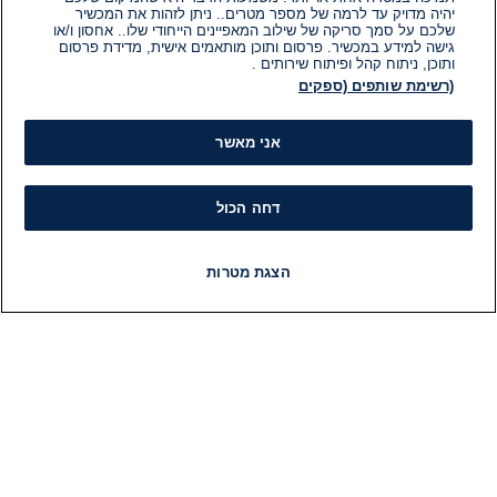
יהיה מדויק עד לרמה של מספר מטרים.. ניתן לזהות את המכשיר
שלכם על סמך סריקה של שילוב המאפיינים הייחודי שלו.. אחסון ו/או
גישה למידע במכשיר. פרסום ותוכן מותאמים אישית, מדידת פרסום
ותוכן, ניתוח קהל ופיתוח שירותים .
(רשימת שותפים (ספקים
אני מאשר
דחה הכול
הצגת מטרות
חדשות
פיד חדשות
LIVE
רדיו
תוכניות
מידע
קט
הוועד המנהל של i24NEWS
חד
הטאלנטים של i24NEWS
חד
תוכניות הטלוויזיה של i24NEWS
הע
רדיו בשידור חי
בחיר