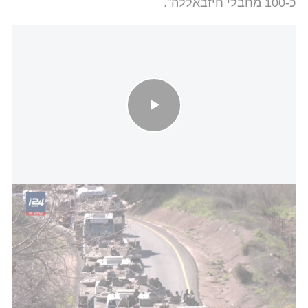
כ-100 מחבלי חיזבאללה".
החשש בצפון מההסכם המתגבש: "חיזבאללה לא הוכרע, אסור לסגת
מלבנון"
הוא הוסיף כי "במקביל, צה"ל מחזיק ברצועת הביטחון
ופועל בחופש פעולה מלא בתוך הקו הצהוב לטיהור
המרחב מתשתיות טרור". גורם נוסף מסר: "תקפו,
הגבנו, וכך ימשיך".
בתוך כך, גורם מדיני בכיר הבהיר: "ראש הממשלה חזר