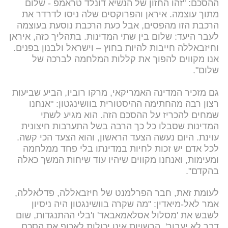
ההסכם: "זהו החזון של הנשיא דונלד טראמפ - שלום
מתוך עוצמה. איראן והפרוקסים שלה ניסו לדרדר את
הרכבת הזו מהפסים, אבל כעת הרכבת נוסעת בעוצמה
לעבר היעד: שלום בין שתי המדינות. בתהליך כזה, איראן
וחיזבאללה חייבות להיות בחוץ – וישראל ולבנון בפנים.
אנו מקווים להפוך את קללות המלחמה לברכה של
שלום".
גם מזכיר המדינה האמריקאי, מרקו רוביו, הביע שביעות
רצון רבה מהחתימה ההיסטורית בוושינגטון: "אנחנו
שמחים להכריז על ההסכם הזה. הוא מגיע לשתי
המדינות שסבלו כל כך הרבה בשל התערבות חיצונית
עוינת. היום נעשה הצעד הראשון, והוא הצעד הכי קשה.
לכל אדם יש זכות לחיות במדינתו בלי פחד ממלחמה
ומעימות, ואנחנו מקווים שיהיו עוד שיחות המשך כאלה
בהקדם".
לעומת זאת, חבר הפרלמנט של חיזבאללה, פדלאללה,
אמר לאל-מיאדין: "מה שקרה בוושינגטון היה ניסיון
לשבש את 'מסלול אסלאמאבאד' ו'בלי ההתנגדות, שום
דבר לא יעבור', הרשויות אינן יכולות לאכוף את הסכם