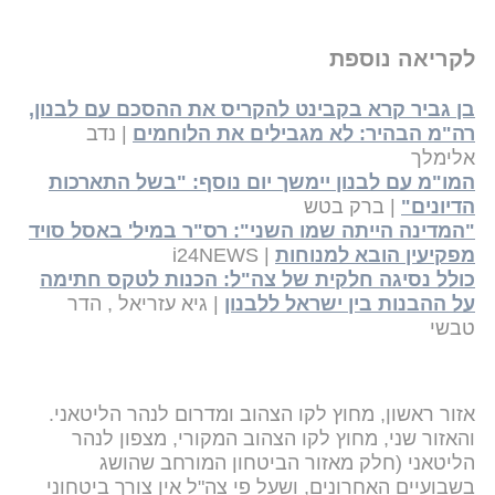
לקריאה נוספת
בן גביר קרא בקבינט להקריס את ההסכם עם לבנון,
רה"מ הבהיר: לא מגבילים את הלוחמים
| נדב
אלימלך
המו"מ עם לבנון יימשך יום נוסף: "בשל התארכות
הדיונים"
| ברק בטש
"המדינה הייתה שמו השני": רס"ר במיל' באסל סויד
מפקיעין הובא למנוחות
| i24NEWS
כולל נסיגה חלקית של צה"ל: הכנות לטקס חתימה
על ההבנות בין ישראל ללבנון
| גיא עזריאל , הדר
טבשי
אזור ראשון, מחוץ לקו הצהוב ומדרום לנהר הליטאני.
והאזור שני, מחוץ לקו הצהוב המקורי, מצפון לנהר
הליטאני (חלק מאזור הביטחון המורחב שהושג
בשבועיים האחרונים, ושעל פי צה"ל אין צורך ביטחוני