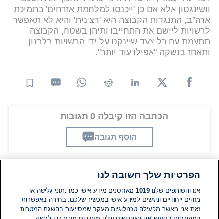
וושינגטון אלא אם כן 'ייכנסו למלחמת אזרחים' בתמיכת
ארה”ב, התנגדות הקבוצה היא 'רצינית' והיא לא תאפשר
לרשויות ליישם את התחייבויותיהן בשטח, הקבוצה
תתעמת עם כל צעד שיינקט על ידי הרשויות בלבנון,
ותאחז בנשקה "אפילו עוד יותר".
הכתבה הזו קיבלה 0 תגובות
הוסף תגובה
הפרטיות שלך חשובה לנו
תגובות
אנו והשותפים שלנו
1019
מאחסנים מידע אישי כמו נתוני גלישה או
מזהים ייחודיים וניגשים למידע אישי במכשיר שלכם. בחירה באפשרות
אין עדיין תגובות. היה הראשון להגיב
זאת אני מאשר מפעילה טכנולוגיות מעקב שמסייעות בהשגת המטרות
המפורטות בסעיף 'אנו והשותפים שלנו מעבדים מידע כדי לספק.