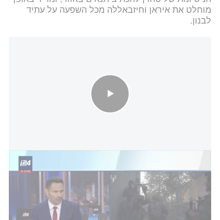
מוחלט את איראן וחיזבאללה מכל השפעה על עתיד
לבנון.
גורם צבאי אישר ליוסי יהושוע: “צה״ל יישאר באזור רכס הבופור״ | פרטי
הפיילוט שנרקם בין ישראל ללבנון
רצועת הביטחון וחופש פעולה לצה"ל