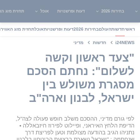
בחירות 2026
דעות ופרשנויות
אוכל
תחזית מזג האו
ראשי
חדשות
העולם
בחירות 2026
דעות ופרשנויות
אוכל
תחזית מזג האוויר
מ
i24NEWS
חדשות
מדיני
"צעד ראשון וקשה
לשלום": נחתם הסכם
מסגרת משולש בין
ישראל, לבנון וארה"ב
לפי גורם מדיני, ההסכם משלב חופש פעולה לצה"ל,
הדיפת הלחץ האיראני, ופיילוט לפירוז חיזבאללה •
נתניהו הגיב בהודעה מצולמת וטען לפריצת דרך
שנחתמה : "ישראל נשארת ברצועת הביטחון בלבנון,