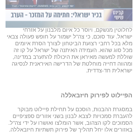
על פי עיקרי ההסכם, ישראל תמשיך להחזיק ולשמור על
רצועת הביטחון שלה בגבולות "הקו הצהוב" בתוך שטח
לבנון. הנוכחות הישראלית והשליטה בשטח יימשכו עד
ליום שבו חיזבאללה ויתר ארגוני הטרור במדינה יפורקו
לחלוטין מנשקם, ויוסר כל איום מלבנון על אזרחי
ישראל. עוד סוכם, כי צה"ל ישמור על חופש פעולה צבאי
מלא בכל רחבי רצועת הביטחון לצורך הסרת איומים
מכל סוג שהוא. העמידה האיתנה של ישראל על קו זה
שוללת למעשה מאיראן את היכולת להתערב במדינה,
ומהווה דחייה מוחלטת של הדרישה האיראנית לנסיגה
ישראלית חד-צדדית.
הפיילוט לפירוק חיזבאללה
במסגרת ההבנות, הוסכם על תחילת פיילוט מבוקר
להעברת סמכויות לצבא לבנון בשני אזורים ספציפיים
הסמוכים לקו הצהוב, אשר הומלצו ואושרו על ידי צה"ל.
באזורים אלו יחל תהליך של פירוק תשתיות חיזבאללה.