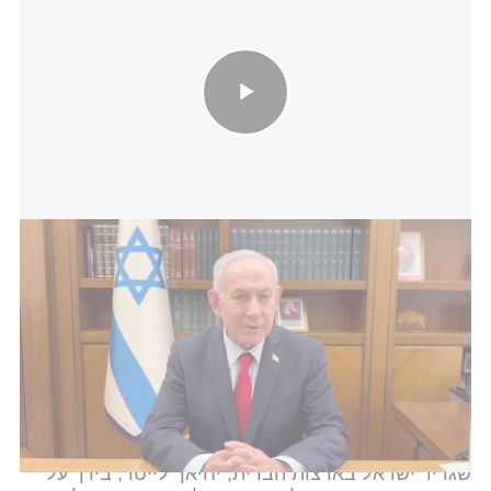
נתניהו בתגובה מוקלטת להסכם: ״מכה גדולה לאיראן; שומרים כל הזמן
על אזור הביטחון המקורי״
נתניהו הוסיף ותקף את טהרן: "זו מכה גדולה לאיראן
שניסתה לכפות עלינו נסיגה בכוח. ישראל, לבנון וארצות
הברית אומרות להם יחד – זה לא עניינכם. אין לכם שום
תפקיד בלבנון, לא לכם, לא לחיזבאללה ולא לשום ארגון
טרור. הביטחון שלנו קודם לכל".
שגריר ישראל בארצות הברית, יחיאך לייטר, בירך על