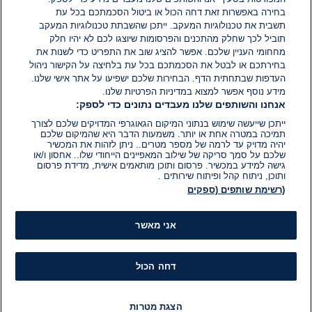
בחירה באפשרות זאת דחה הכול או ביטול הסכמתכם בכל עת
הוסף תגובה
תשבית את טכנולוגיות המעקב. ייתכן שהשבתת טכנולוגיות המעקב
תוביל לכך שחלק מהתכנים והפרסומות שיוצגו לכם לא יהיו חלק
מחחומי העניין שלכם. אפשר להציג שוב את התפריט כדי לשנות את
בחירתכם או לבטל את הסכמתכם בכל עת בלחיצה על הקישור ניהול
העדפות שבתחתית הדף. הבחירות שלכם ישפיעו על אתר אישי שלנו.
מידע נוסף אפשר למצוא במדיניות הפרטיות שלנו.
אנחנו והשותפים שלנו מעבדים נתונים כדי לספק:
ייתכן שייעשה שימוש בנתוני המיקום הגאוגרפי המדויקים שלכם לצורך
תמיכה במטרה אחת או יותר. משמעות הדבר היא שהמיקום שלכם
יהיה מדויק עד לרמה של מספר מטרים.. ניתן לזהות את המכשיר
שלכם על סמך סריקה של שילוב המאפיינים הייחודי שלו.. אחסון ו/או
גישה למידע במכשיר. פרסום ותוכן מותאמים אישית, מדידת פרסום
ותוכן, ניתוח קהל ופיתוח שירותים .
(רשימת שותפים (ספקים
אני מאשר
דחה הכול
הצגת מטרות