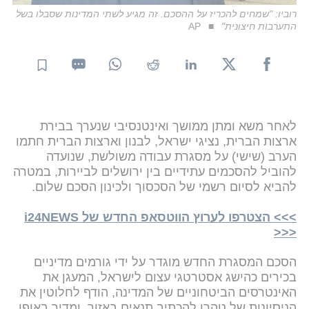
רוביו: "שמחים להכריז על ההסכם. זה מגיע לשתי המדינות שסבלו בשל
התערבות חיצונית"
AP
לאחר משא ומתן ממושך ואינטנסיבי שנערך בבירת
ארצות הברית, נציגי ישראל, לבנון וארצות הברית חתמו
הערב (שישי) על מסגרת עבודה משולשת, שנועדה
להוביל להסכמים עתידיים בין ירושלים לביירות, במטרה
להביא לסיום רשמי של הסכסוך ולכינון הסכם שלום.
>>> הצטרפו לערוץ הווטסאפ החדש של i24NEWS
<<<
הסכם המסגרת החדש מוגדר על ידי גורמים מדיניים
בכירים כהישג אסטרטגי עצום לישראל, המעגן את
האינטרסים הביטחוניים של המדינה, הודף לחלוטין את
הניסיונות של טהרן להכתיב תנאים באזור, ומדיר באופן