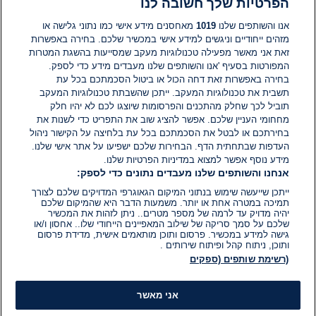
הפרטיות שלך חשובה לנו
תגובות
אנו והשותפים שלנו
1019
מאחסנים מידע אישי כמו נתוני גלישה או
מזהים ייחודיים וניגשים למידע אישי במכשיר שלכם. בחירה באפשרות
אין עדיין תגובות. היה הראשון להגיב
זאת אני מאשר מפעילה טכנולוגיות מעקב שמסייעות בהשגת המטרות
המפורטות בסעיף 'אנו והשותפים שלנו מעבדים מידע כדי לספק.
בחירה באפשרות זאת דחה הכול או ביטול הסכמתכם בכל עת
הוסף תגובה
תשבית את טכנולוגיות המעקב. ייתכן שהשבתת טכנולוגיות המעקב
תוביל לכך שחלק מהתכנים והפרסומות שיוצגו לכם לא יהיו חלק
מחחומי העניין שלכם. אפשר להציג שוב את התפריט כדי לשנות את
בחירתכם או לבטל את הסכמתכם בכל עת בלחיצה על הקישור ניהול
העדפות שבתחתית הדף. הבחירות שלכם ישפיעו על אתר אישי שלנו.
מידע נוסף אפשר למצוא במדיניות הפרטיות שלנו.
אנחנו והשותפים שלנו מעבדים נתונים כדי לספק:
ייתכן שייעשה שימוש בנתוני המיקום הגאוגרפי המדויקים שלכם לצורך
תמיכה במטרה אחת או יותר. משמעות הדבר היא שהמיקום שלכם
יהיה מדויק עד לרמה של מספר מטרים.. ניתן לזהות את המכשיר
שלכם על סמך סריקה של שילוב המאפיינים הייחודי שלו.. אחסון ו/או
גישה למידע במכשיר. פרסום ותוכן מותאמים אישית, מדידת פרסום
ותוכן, ניתוח קהל ופיתוח שירותים .
(רשימת שותפים (ספקים
אני מאשר