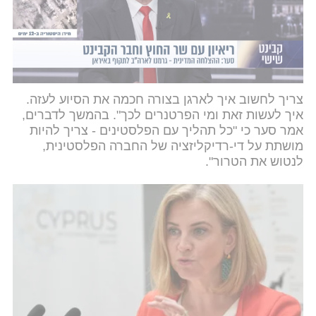
מה אני יכולה לעשות למען האנשים הסובלים בעזה,
והחלטתי להגיע לכאן, ולקיים שיחה כנה כחברה, וכאדם
מודאג".
צריך לחשוב איך לארגן בצורה חכמה את הסיוע לעזה.
איך לעשות זאת ומי הפרטנרים לכך". בהמשך לדברים,
אמר סער כי "כל תהליך עם הפלסטינים - צריך להיות
מושתת על די-רדיקליזציה של החברה הפלסטינית,
לנטוש את הטרור".