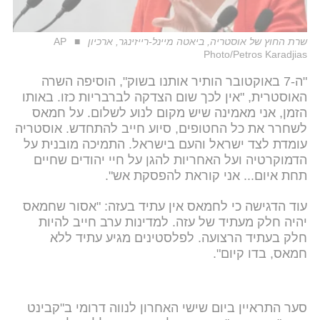
שרת החוץ של אוסטריה, ביאטה מיינל-רייזינגר, ארכיון
AP
Photo/Petros Karadjias
"ה-7 באוקטובר הותיר אותנו בשוק", הוסיפה השרה
האוסטרית, "אין לכך שום הצדקה לברבריות כזו. באותו
הזמן, אני מאמינה שיש מקום לנוע לשלום. על חמאס
לשחרר את כל החטופים, סיוע חייב להתחדש. אוסטריה
עומדת לצד ישראל והעם בישראל. התמיכה מובנית על
הדמוקרטיה ועל האחריות להגן על חיי יהודים שחיים
תחת איום... אני קוראת להפסקת אש".
עוד הדגישה כי לחמאס אין עתיד בעזה: "אסור שחמאס
יהיה חלק מעתיד של עזה. למדינות ערב חייב להיות
חלק בעתיד הרצועה. לפלסטינים מגיע עתיד ללא
חמאס, בדו קיום".
סער התראיין ביום שישי האחרון לנווה דרומי ב"קבינט