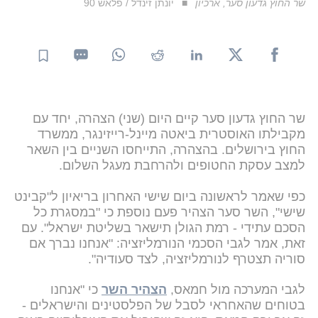
שר החוץ גדעון סער, ארכיון
יונתן זינדל / פלאש 90
שר החוץ גדעון סער קיים היום (שני) הצהרה, יחד עם
מקבילתו האוסטרית ביאטה מיינל-רייזינגר, ממשרד
החוץ בירושלים. בהצהרה, התייחסו השניים בין השאר
למצב עסקת החטופים ולהרחבת מעגל השלום.
כפי שאמר לראשונה ביום שישי האחרון בריאיון ל"קבינט
שישי", השר סער הצהיר פעם נוספת כי "במסגרת כל
הסכם עתידי - רמת הגולן תישאר בשליטת ישראל". עם
זאת, אמר לגבי הסכמי הנורמליזציה: "אנחנו נברך אם
סוריה תצטרף לנורמליזציה, לצד סעודיה".
לגבי המערכה מול חמאס,
הצהיר השר
כי "אנחנו
בטוחים שהאחראי לסבל של הפלסטינים והישראלים -