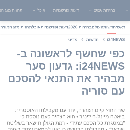
בחירות 2026
דעות ופרשנויות
אוכל
תחזית מזג האו
ראשי
חדשות
העולם
בחירות 2026
דעות ופרשנויות
אוכל
תחזית מזג האוויר
מ
i24NEWS
חדשות
מדיני
כפי שחשף לראשונה ב-
i24NEWS: גדעון סער
מבהיר את התנאי להסכם
עם סוריה
שר החוץ קיים הצהרה, יחד עם מקבילתו האוסטרית
ביאטה מיינל-רייזינגר • הוא הצהיר פעם נוספת כי
"במסגרת כל הסכם עתידי - רמת הגולן תישאר בשליטת
ישראל" • מקבילתו הדגישה כי "אין לחמאס עתיד בעזה"