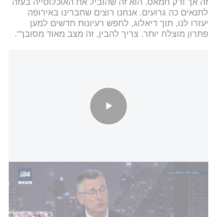
זה אך ורק חמאס. הוא זה שהוביל את האוכלוסייה בעזה
לתנאים כה גרועים. אנחנו רוצים שחברינו באירופה
יעזרו לנו, תוך דיאלוג, לחפש רעיונות חדשים למען
פתרון מוצלח יותר. צריך להבין, זה מצב מאוד מסובך".
גדעון סער על הרחבת הסכמי אברהם: "הכרה סורית בגולן - תנאי
להסכם עתידי עם ג'ולאני"
שרת החוץ של אוסטריה הביעה את תמיכת מדינתה
בישראל. לגבי המצב בעזה, אמרה כי "היה לנו דיון סוער
בנוגע למצב. צריך להישאר בדיאלוג. שאלתי את עצמי