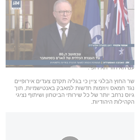
במדינה פלסטינית - אחרי ההפגנה בה קראו לאינתיפאדה
השר הבלגי הוסיף כי מדינתו תפעל לקידום השעיית
שיתופי פעולה של האיחוד האירופי עם ישראל. הוא ציין
כי אחד המהלכים שבלגיה תנסה לקדם הוא השעיית
הסכם האסוציאציה שמסדיר את היחסים בין האיחוד
האירופי לבין ישראל, כולל בתחום המסחר וכן את
השעיית השתתפות ישראל בתוכניות מחקר משותפות
עם האיחוד האירופי.
שר החוץ הבלגי ציין כי בגליה תקדם צעדים אירופיים
נגד חמאס ויוזמות חדשות למאבק באנטישמיות, תוך
גיוס נרחב יותר של כל שירותי הביטחון ושיתוף נציגי
הקהילות היהודיות.