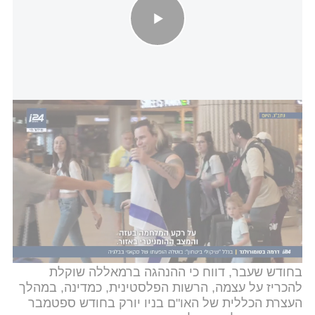
דרמה בטומורולנד: הופעתו של סקאזי בבלגיה בוטלה בגלל "שיקולי
ביטחון"
בלגיה מצטרפת לשורת מדינות שהודיעו לאחרונה כי
יכירו במדינה פלסטינית בעצרת האו"ם שתתקיים
החודש, ביניהן צרפת, פורטוגל, אוסטרליה, פינלנד, ניו
זילנד, מלטה, סן מרינו, אנדורה ולוקסמבורג. בנוסף,
בריטניה, קנדה וגרמניה הודיעו כי אם ישראל לא תפסיק
את המלחמה בעזה - גם הן יכירו בהקמת מדינה
פלסטינית.
בחודש שעבר, דווח כי ההנהגה ברמאללה שוקלת
להכריז על עצמה, הרשות הפלסטינית, כמדינה, במהלך
העצרת הכללית של האו"ם בניו יורק בחודש ספטמבר