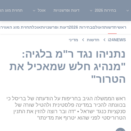
בחירות 2026
דעות ופרשנויות
אוכל
תחזית מזג האו
ראשי
חדשות
העולם
בחירות 2026
דעות ופרשנויות
אוכל
תחזית מזג האוויר
מ
i24NEWS
חדשות
מדיני
נתניהו נגד ר"מ בלגיה:
"מנהיג חלש שמאכיל את
הטרור"
ראש הממשלה הגיב בחריפות על הודעתה של בריסל כי
בכוונתה להכיר במדינה פלסטינית ולהטיל שורה של
סנקציות כנגד ישראל • "דה ובר רוצה להזין את התנין
הטרוריסטי לפני שהוא יטרוף את מדינתו"