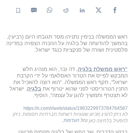
ראש הממשלה בנימין נתניהו מסר תגובתו היום (רביעי),
בהמשך להודעתה של בלגיה על ההכרה הצפויה במדינה
פלסטינית ושורה של סנקציות כנגד ישראל.
"ראש ממשלת בלגיה
, דה ובר, הוא מנהיג חלש
המבקש לפייס את הטרור האסלאמי על ידי הקרבת
ישראל", תקף ראש הממשלה. "הוא רוצה להאכיל את
התנין הטרוריסטי לפני שהוא יטרוף את
בלגיה
. ישראל
לא תצטרף ותמשיך להגן על עצמה", הוסיף.
https://x.com/i/web/status/1963229973784764567
לא ניתן להציג מכיוון שעוגיות רשתות חברתיות חסומות. ניתן
להפעיל בלחיצה כאן
נהל העדפות
.
ברקע הדברים, שר החוץ של בלגיה מקסים פריווט