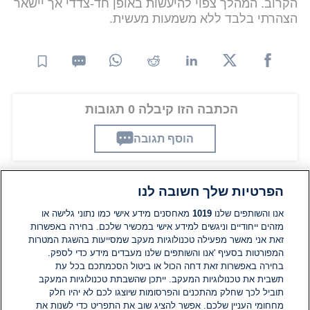
הקרוב. המהלך צפוי להיעשות באופן חד-צדדי אך יישאר
הצהרתי בלבד ללא משמעות מעשית.
הכתבה הזו קיבלה 0 תגובות
הוסף תגובה
הפרטיות שלך חשובה לנו
תגובות
אנו והשותפים שלנו
1019
מאחסנים מידע אישי כמו נתוני גלישה או
מזהים ייחודיים וניגשים למידע אישי במכשיר שלכם. בחירה באפשרות
זאת אני מאשר מפעילה טכנולוגיות מעקב שמסייעות בהשגת המטרות
אין עדיין תגובות. היה הראשון להגיב
המפורטות בסעיף 'אנו והשותפים שלנו מעבדים מידע כדי לספק.
בחירה באפשרות זאת דחה הכול או ביטול הסכמתכם בכל עת
הוסף תגובה
תשבית את טכנולוגיות המעקב. ייתכן שהשבתת טכנולוגיות המעקב
תוביל לכך שחלק מהתכנים והפרסומות שיוצגו לכם לא יהיו חלק
מחחומי העניין שלכם. אפשר להציג שוב את התפריט כדי לשנות את