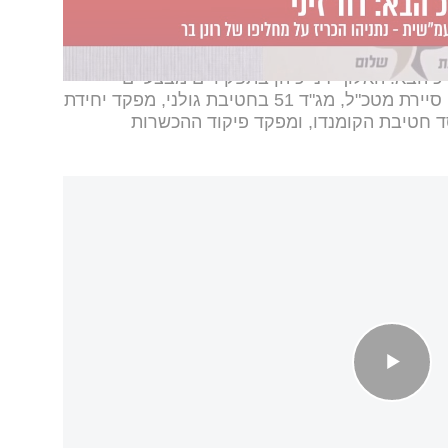
 של נתניהו בניגוד עניינים.
ראש הממשלה נתניהו הודיע הערב על החלטתו
כ הבא. האלוף זיני כיהן בתפקידים מבצעיים
ופיקודיים רבים בצה"ל ובכללם: לוחם סיירת מטכ"ל, מג"ד 51 בחטיבת גולני, מפקד יחידת
סד חטיבת הקומנדו, ומפקד פיקוד ההכשרות