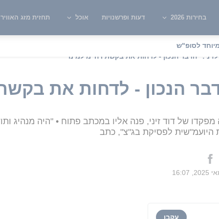
בחירות 2026
דעות ופרשנויות
אוכל
תחזית מזג האוויר
יוחד לסופ"ש
לזיני: "הדבר הנכון - לדחות את בקשת רה"מ למינוי"
הדבר הנכון - לדחות את בקשת
פקדו של דוד זיני, פנה אליו במכתב פתוח • "היה מנהיג ות
 היועמ"שית לפסיקת בג"צ", כתב
עקבו