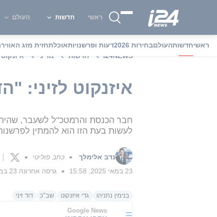
ראשי
חדשות
העולם
ראשי
חדשות
העולם
בחירות 2026
דעות ופרשנויות
אוכל
תחזית מזג האוויר
מ
i24NEWS
חדשות
מדיני
איזנקוט 
איזנקוט לזיני: "
חבר הכנסת והרמטכ"ל לשעבר, שהיה מ
לעשות בעת הזו הוא להמתין לפרשנות
נדב אלימלך
כתב פוליטי
■
■
23 במאי 2025, 15:58
גרסה אחרונה
23 במאי 2025, 16:07
■
בנימין נתניהו
גדי איזנקוט
שב"כ
דוד זיני
Google News