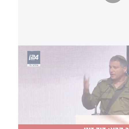
של נדב אלימלך
i24NEWS
המינוי שלך לתפקיד הבכיר והרגיש של ראש השב"כ,
תיה, נזכרתי הבוקר בשיחה ההיא".
 בכוחך להתייצב לטובת הדבר הנכון למדינת ישראל
גים ראויים, היה מנהיג ותודיע לראש הממשלה
מתין לפרשנות היועמ"שית לפסיקת בג"צ ואחריה
עת המלחמה", כתב הרמטכ"ל לשעבר.
נתניהו מינה את
האלוף דוד זיני
לראש השב"כ הבא,
עה הגיעה לאחר פסיקת בג"ץ כי פיטורי ראש