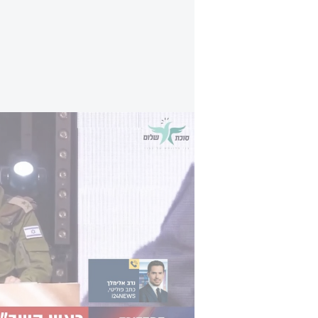
ראש השב"כ הבא: האלוף במיל' דוד זיני - דיווח 
"על רקע הפרסומים השונים על הליך 
בעת מלחמה מהארוכות והקשות בתולדו
"דוד, אני מכיר אותך שנים ויודע שיש
גם במחיר אישי. במקום שבו אין מנהי
שהדבר הנכון לעשות בעת הזו הוא לה
לאפשר בחירת מועמד מנוסה יותר ל
נזכיר כי אתמול ראש הממשלה בנימין 
כך הודיעה לשכת ראש הממשלה. ההוד