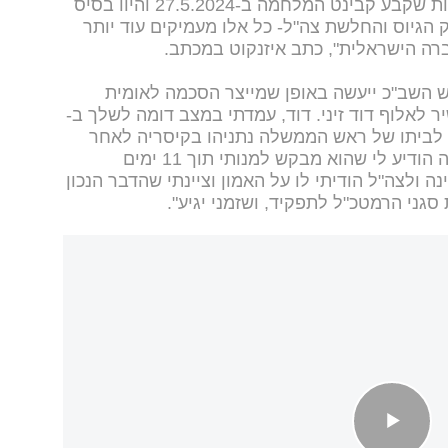
ט המלחמה ב-27.5.2024 והיוו בסיס
 הגיוס והחלשת צה"ל- כל אלו מעמיקים עוד יותר
ה הישראלית", כתב איזנקוט במכתב.
ש השב"כ ייעשה באופן שמייצר הסכמה לאומית
יר לאלוף דוד זיני. דוד, עמדתי במצב דומה לשלך ב-
הוזעקתי לביתו של ראש הממשלה נתניהו בקיסריה לאחר
אישור ועדכון הרמטכ"ל. ראש הממשלה הודיע לי שהוא מבקש למנותי תוך 11 ימים
 ולצה"ל הודיתי לו על האמון וציינתי שהדבר הנכון
גני הרמטכ"ל לתפקיד, ושזמני יגיע".