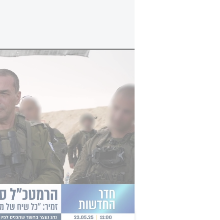
הרמטכל סיכם עם זיני על פרישתו מצהל - הפרשנ
היועצת המשפטית לממשלה גלי בהרב 
להנחייה המשפטית, יש חשש כבד כי פעל
פגום".
לאחר ההודעה על המינוי הפגנות פרצו
אמר כי "נתניהו חי בתודעה של 'דיקטט
עניינים, ברקע חקירת אנשי לשכתו בפר
בכוונה למשבר חוקתי". המטה קרא ל
כי "הציבור הישראלי הפך שומר סף אז