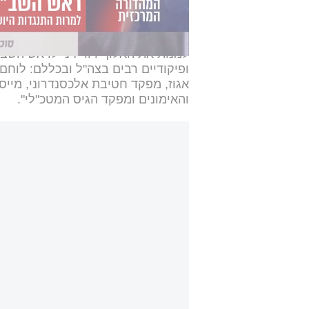
השב"כ רונן בר אינם חוקיים בשל היותו
בהודעה מטעם לשכת נתניהו נכתב: "
למנות את האלוף דוד זיני לראש השב"
אגוז, מפקד חטיבת אלכסנדרוני, מיי
והאימונים ומפקד הגיס המטכ"לי".