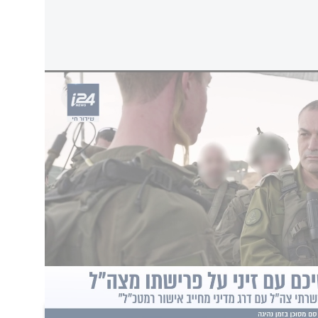
ות של יוסי יהושוע
i24
מיארה הגיבה: "ראש הממשלה פעל בניגוד
 כאשר הוא מצוי בניגוד עניינים, ותהליך המינוי
 הפגנות סוערות.
מטה המאבק "חופשי בארצנו"
ור'", עקב החלטת בית המשפט כי נגוע בניגוד
שת "קטאר-גייט". "הוא יודע זאת ובכל זאת מוביל
ראשי המשק לשבות עקב ההליך. עוד נכתב בהודעה
רחי".