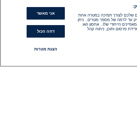
:
אני מאשר
קים שלכם לצורך תמיכה במטרה אחת
ק עד לרמה של מספר מטרים.. ניתן
ינים הייחודי שלו.. אחסון ו/או
ידת פרסום ותוכן, ניתוח קהל
דחה הכול
הצגת מטרות
רדיו
תוכניות
עקבו אחרינו
הירשם לניוזלטר