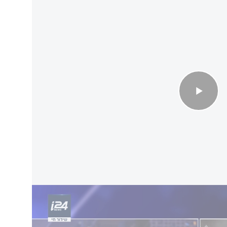
 רוב עצום בכנסת ותמיכה ציבורית – אבל אין לו את
סיף.