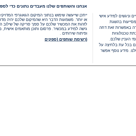
אנחנו והשותפים שלנו מעבדים נתונים כדי לספק
ייתכן שייעשה שימוש בנתוני המיקום הגאוגרפי המדוי
ים וניגשים למידע אישי
או יותר. משמעות הדבר היא שהמיקום שלכם יהיה מדוי
מסייעות בהשגת
לזהות את המכשיר שלכם על סמך סריקה של שילוב המאפי
רה באפשרות זאת דחה
גישה למידע במכשיר. פרסום ותוכן מותאמים אישית, מד
ת טכנולוגיות
ופיתוח שירותים .
י העניין שלכם.
(רשימת שותפים (ספקים
ם בכל עת בלחיצה על
נו. מידע נוסף אפשר
LIVE
קטגוריות
משפטי
חדשות מתפרצות
תנאי שימוש
חדשות
מדיניות פרטיות
העולם
תנאי פרסום ותנאי מכירות
בחירות 2026
הצהרת נגישות
דעות ופרשנויות
נהל העדפות
אוכל
רשימת עוגיות
תחזית מזג האוויר
מיוחד לסופ"ש