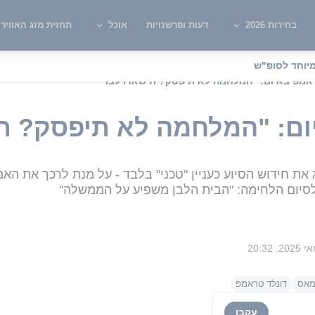
בחירות 2026
דעות ופרשנויות
אוכל
תחזית מזג האוויר
יוחד לסופ"ש
אמפ באיום: "המלחמה לא תיפסק? תישארו לבד"
ום: "המלחמה לא תיפסק? ת
ג את חידוש הסיוע כעניין "טכני" בלבד - על מנת לרכך את הא
לסיום הלחימה: "הבית הלבן משפיע על הממשלה"
אס
דונלד טראמפ
עקבו