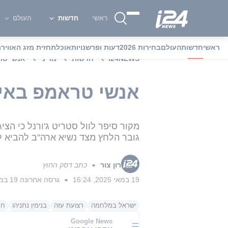
ראשי
חדשות
העולם
ראשי
חדשות
העולם
בחירות 2026
דעות ופרשנויות
אוכל
תחזית מזג האוויר
מ
i24NEWS
חדשות
מדיני
אנשי טר
אנשי טראמפ באי
מקור סיפר לוול סטריט ג'ורנל כי הצי
גובר הלחץ מצד נשיא ארה"ב להביא 
רון צור
כתב דסק החוץ
■
19 במאי 2025, 16:24
גרסה אחרונה
19 במאי 2025, 20:32
■
ישראל במלחמה
רצועת עזה
בנימין נתניהו
חמ
Google News