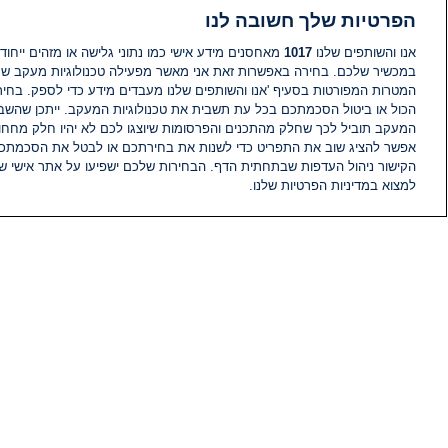
הפרטיות שלך חשובה לנו
אנו והשותפים שלנו
1017
מאחסנים מידע אישי כמו נתוני גלישה או מזהים ייחודי
במכשיר שלכם. בחירה באפשרות זאת אני מאשר מפעילה טכנולוגיות מעקב ש
המטרות המפורטות בסעיף 'אנו והשותפים שלנו מעבדים מידע כדי לספק. בחי
הכול או ביטול הסכמתכם בכל עת תשבית את טכנולוגיות המעקב. ייתכן שהשבת
המעקב תוביל לכך שחלק מהתכנים והפרסומות שיוצגו לכם לא יהיו חלק מחחומ
אפשר להציג שוב את התפריט כדי לשנות את בחירתכם או לבטל את הסכמתכ
הקישור ניהול העדפות שבתחתית הדף. הבחירות שלכם ישפיעו על אתר אישי של
למצוא במדיניות הפרטיות שלנו.
חדשות
פיד חדשות
מידע
הוועד המנהל של i24NEWS
הטאלנטים של i24NEWS
תוכניות הטלוויזיה של i24NEWS
רדיו בשידור חי
דרושים
צור קשר
מפת אתר