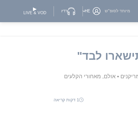
מיוחד לסופ"ש
HE
רדיו
LIVE & VOD
ישארו לבד"
מריקנים • אולם, מאחורי הקלעים
1 דקות קריאה