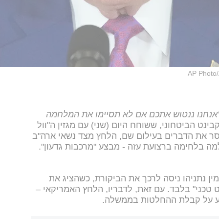
AP Photo/
'אנחנו ננטוש אתכם אם לא תסיימו את המלחמה
ינט הביטחוני, ששוחח היום (שני) עם מגזין ה"וול
מסר את הדברים בעילום שם, הלחץ מצד נשאי ארה"ב
מה בלחימה ברצועת עזה - מבצע "מרכבות גדעון".
ין נתניהו ניסה לרכך את הביקורת, כשהציג את
טכני" בלבד. עם זאת, לדבריו, הלחץ האמריקאי –
ע על קבלת ההחלטות בממשלה.