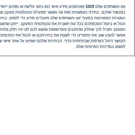
אנו והשותפים שלנו
1019
מאחסנים מידע אישי כמו נתוני גלישה או מזהים ייחודי
במכשיר שלכם. בחירה באפשרות זאת אני מאשר מפעילה טכנולוגיות מעקב ש
המטרות המפורטות בסעיף 'אנו והשותפים שלנו מעבדים מידע כדי לספק. בחי
הכול או ביטול הסכמתכם בכל עת תשבית את טכנולוגיות המעקב. ייתכן שהשבת
המעקב תוביל לכך שחלק מהתכנים והפרסומות שיוצגו לכם לא יהיו חלק מחחומ
אפשר להציג שוב את התפריט כדי לשנות את בחירתכם או לבטל את הסכמתכ
הקישור ניהול העדפות שבתחתית הדף. הבחירות שלכם ישפיעו על אתר אישי של
למצוא במדיניות הפרטיות שלנו.
חדשות
פיד חדשות
מידע
הוועד המנהל של i24NEWS
הטאלנטים של i24NEWS
תוכניות הטלוויזיה של i24NEWS
רדיו בשידור חי
דרושים
צור קשר
מפת אתר