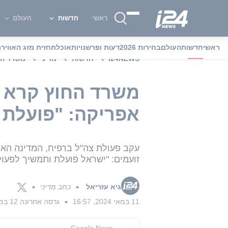
ראשי
חדשות
העולם
ראשי
חדשות
העולם
בחירות 2026
דעות ופרשנויות
אוכל
תחזית מזג האוויר
מ
i24NEWS
חדשות
מדיני
משרד הח
משרד החוץ קרא ל
אפריקה: "פועלת 
עקב פעולת צה"ל ברפיח, המדינה האפ
זועמים: "ישראל פועלת ותמשיך לפעול
גיא עזריאל
כתב מדיני
■
■
11 במאי 2024, 16:57
גרסה אחרונה
12 במאי 2024, 15:12
■