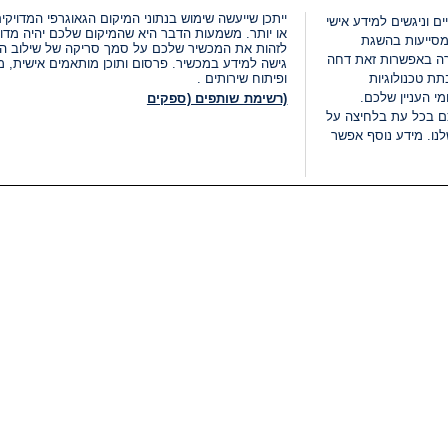
ייתכן שייעשה שימוש בנתוני המיקום הגאוגרפי המדוי
ים וניגשים למידע אישי
או יותר. משמעות הדבר היא שהמיקום שלכם יהיה מדוי
מסייעות בהשגת
לזהות את המכשיר שלכם על סמך סריקה של שילוב המאפי
רה באפשרות זאת דחה
גישה למידע במכשיר. פרסום ותוכן מותאמים אישית, מד
ת טכנולוגיות
ופיתוח שירותים .
י העניין שלכם.
(רשימת שותפים (ספקים
ם בכל עת בלחיצה על
נו. מידע נוסף אפשר
LIVE
קטגוריות
משפטי
חדשות מתפרצות
תנאי שימוש
חדשות
מדיניות פרטיות
העולם
תנאי פרסום ותנאי מכירות
בחירות 2026
הצהרת נגישות
דעות ופרשנויות
נהל העדפות
אוכל
רשימת עוגיות
תחזית מזג האוויר
מיוחד לסופ"ש