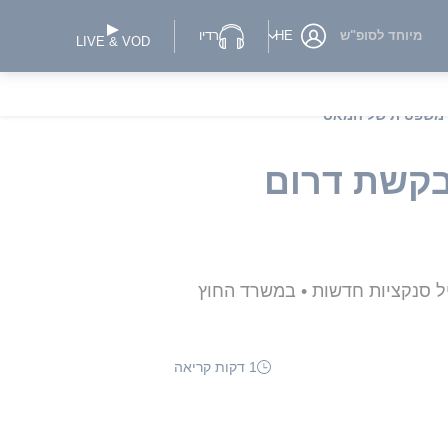
מיוחד לסופ"ש
HE
רדיו
LIVE & VOD
ע משפטית של חמאס"
בקשת דרום
ל סנקציות חדשות • במשרד החוץ
1 דקות קריאה