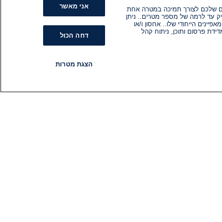
אני מאשר
קים שלכם לצורך תמיכה במטרה אחת
ק עד לרמה של מספר מטרים.. ניתן
ינים הייחודי שלו.. אחסון ו/או
ידת פרסום ותוכן, ניתוח קהל
דחה הכול
הצגת מטרות
רדיו
תוכניות
עקבו אחרינו
הירשם לניוזלטר