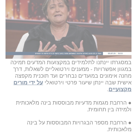
בחטיבות העליונות:
● פתיחת 190 קבוצות למגמת הייטק בפריפריה (ְ5
יחידות מְתמטיקה, 5 יחידות פיסיקה ו-5 יחידות מדעי
המחשב), תוך מתן דגש לצירוף ושימור אחוז גבוה של
בנות במסלול זה.
● הכנסת 50 רשויות מהמרכז למודל תמיכה רשותי,
במסגרתו יינתנו לתלמידים במקצועות המדעים תמיכה
במגוון אפשרויות - ממענים וירטואליים לשאלות, דרך
מחנה אימונים במועדים נבחרים ועד תוכנית מקפצה
אישית שבה יינתן שיעור פרטי וירטואלי
על ידי מורים
מקצועיים
.
● הרחבת מגמות מדעיות מבוססות בינה מלאכותית
ולמידה בין תחומית.
● הרחבת מספר הבגרויות המבוססות על בינה
מלאכותית.