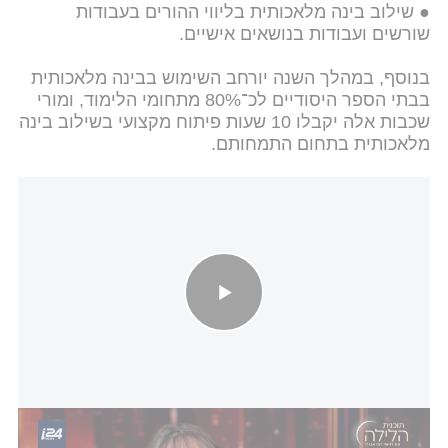
● שילוב בינה מלאכותית בליווי ההורים בעבודות
שורשים ועבודות בנושאים אישיים.
בנוסף, במהלך השנה יורחב השימוש בבינה מלאכותית
בבתי הספר היסודיים לכ־80% מתחומי הלימוד, ומורי
שכבות אלה יקבלו 10 שעות פיתוח מקצועי בשילוב בינה
מלאכותית בתחום התמחותם.
מה השיעור שיפה בן דוד הכי לא אהבה? מזכ"לית הסתדרות המורים
בראיון לדניאל רוט אבנרי