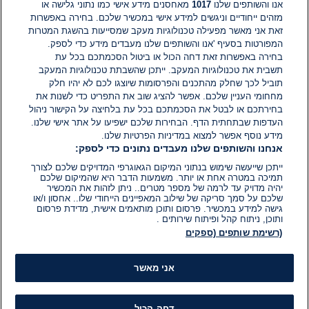
אנו והשותפים שלנו
1017
מאחסנים מידע אישי כמו נתוני גלישה או
מזהים ייחודיים וניגשים למידע אישי במכשיר שלכם. בחירה באפשרות
זאת אני מאשר מפעילה טכנולוגיות מעקב שמסייעות בהשגת המטרות
אין עדיין תגובות. היה הראשון להגיב
המפורטות בסעיף 'אנו והשותפים שלנו מעבדים מידע כדי לספק.
בחירה באפשרות זאת דחה הכול או ביטול הסכמתכם בכל עת
הוסף תגובה
תשבית את טכנולוגיות המעקב. ייתכן שהשבתת טכנולוגיות המעקב
תוביל לכך שחלק מהתכנים והפרסומות שיוצגו לכם לא יהיו חלק
מחחומי העניין שלכם. אפשר להציג שוב את התפריט כדי לשנות את
בחירתכם או לבטל את הסכמתכם בכל עת בלחיצה על הקישור ניהול
העדפות שבתחתית הדף. הבחירות שלכם ישפיעו על אתר אישי שלנו.
מידע נוסף אפשר למצוא במדיניות הפרטיות שלנו.
אנחנו והשותפים שלנו מעבדים נתונים כדי לספק:
ייתכן שייעשה שימוש בנתוני המיקום הגאוגרפי המדויקים שלכם לצורך
תמיכה במטרה אחת או יותר. משמעות הדבר היא שהמיקום שלכם
יהיה מדויק עד לרמה של מספר מטרים.. ניתן לזהות את המכשיר
שלכם על סמך סריקה של שילוב המאפיינים הייחודי שלו.. אחסון ו/או
גישה למידע במכשיר. פרסום ותוכן מותאמים אישית, מדידת פרסום
ותוכן, ניתוח קהל ופיתוח שירותים .
(רשימת שותפים (ספקים
אני מאשר
דחה הכול