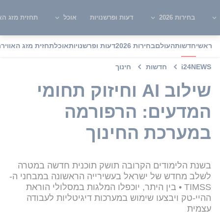
בחירות 2026
דעות ופרשנויות
אוכל
תחזית מזג האו
ראשי
חדשות
העולם
בחירות 2026
דעות ופרשנויות
אוכל
תחזית מזג האוויר
מ
i24NEWS
חדשות
חינוך
שילוב AI וחיזוק תחומי
המדעים: הרפורמה
במערכת החינוך
בשנת הלימודים הקרובה תושק תוכנית חדשה במטרה
לשלב מחדש של ישראל בעשירייה הראשונה במבחני ה-
TIMSS • בין היתר, יוכפלו המלגות במסלולי הוראת
ההיי-טק ויבצעו שימוש במערכות דיגיטליות לעבודה
עצמית