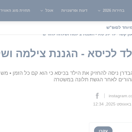
בחירות 2026
דעות ופרשנויות
אוכל
תחזית מזג האוויר
יוחד לסופ"ש
ון קשר ילד לכיסא - הגננת צילמה ושלחה להורים
לד לכיסא - הגננת צילמה וש
בדרן ניסה להחזיק את הילד בכיסא כי הוא קם כל הזמן • משר
 ההורים לאחר הגשת תלונה במשטרה
instagram.
עקבו