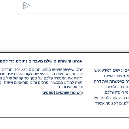
אנחנו והשותפים שלנו מעבדים נתונים כדי לספק
ייתכן שייעשה שימוש בנתוני המיקום הגאוגרפי המדוי
ים וניגשים למידע אישי
או יותר. משמעות הדבר היא שהמיקום שלכם יהיה מדוי
מסייעות בהשגת
לזהות את המכשיר שלכם על סמך סריקה של שילוב המאפי
רה באפשרות זאת דחה
גישה למידע במכשיר. פרסום ותוכן מותאמים אישית, מד
ת טכנולוגיות
ופיתוח שירותים .
י העניין שלכם.
(רשימת שותפים (ספקים
ם בכל עת בלחיצה על
נו. מידע נוסף אפשר
LIVE