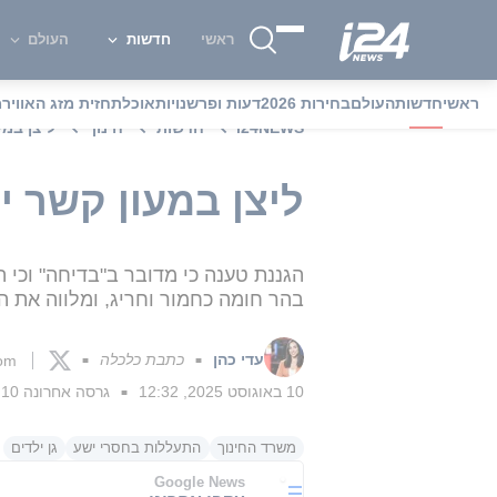
ראשי
חדשות
העולם
ראשי
חדשות
העולם
בחירות 2026
דעות ופרשנויות
אוכל
תחזית מזג האוויר
מ
i24NEWS
חדשות
חינוך
ליצן במע
ליצן במעון קשר י
הגננת טענה כי מדובר ב"בדיחה" וכי ה
בהר חומה כחמור וחריג, ומלווה את
עדי כהן
כתבת כלכלה
com
■
■
10 באוגוסט 2025, 12:32
גרסה אחרונה
10 באוגוסט 2025, 12:34
■
משרד החינוך
התעללות בחסרי ישע
גן ילדים
Google News