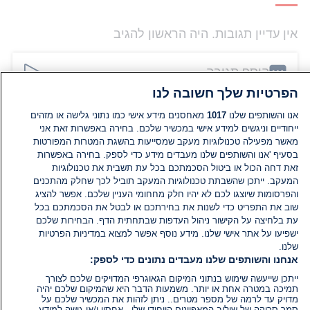
אין עדיין תגובות. היה הראשון להגיב
הוסף תגובה
הפרטיות שלך חשובה לנו
אנו והשותפים שלנו
1017
מאחסנים מידע אישי כמו נתוני גלישה או מזהים
ייחודיים וניגשים למידע אישי במכשיר שלכם. בחירה באפשרות זאת אני
מאשר מפעילה טכנולוגיות מעקב שמסייעות בהשגת המטרות המפורטות
בסעיף 'אנו והשותפים שלנו מעבדים מידע כדי לספק. בחירה באפשרות
זאת דחה הכול או ביטול הסכמתכם בכל עת תשבית את טכנולוגיות
המעקב. ייתכן שהשבתת טכנולוגיות המעקב תוביל לכך שחלק מהתכנים
והפרסומות שיוצגו לכם לא יהיו חלק מחחומי העניין שלכם. אפשר להציג
שוב את התפריט כדי לשנות את בחירתכם או לבטל את הסכמתכם בכל
עת בלחיצה על הקישור ניהול העדפות שבתחתית הדף. הבחירות שלכם
ישפיעו על אתר אישי שלנו. מידע נוסף אפשר למצוא במדיניות הפרטיות
שלנו.
אנחנו והשותפים שלנו מעבדים נתונים כדי לספק:
ייתכן שייעשה שימוש בנתוני המיקום הגאוגרפי המדויקים שלכם לצורך
תמיכה במטרה אחת או יותר. משמעות הדבר היא שהמיקום שלכם יהיה
מדויק עד לרמה של מספר מטרים.. ניתן לזהות את המכשיר שלכם על
סמך סריקה של שילוב המאפיינים הייחודי שלו.. אחסון ו/או גישה למידע