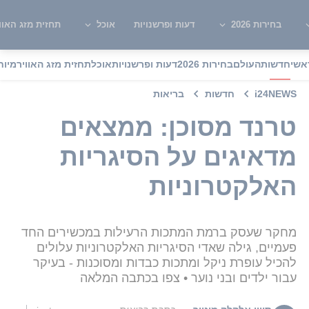
בחירות 2026
דעות ופרשנויות
אוכל
תחזית מזג האוו
אשי
חדשות
העולם
בחירות 2026
דעות ופרשנויות
אוכל
תחזית מזג האוויר
מיוח
i24NEWS
חדשות
בריאות
טרנד מסוכן: ממצאים
מדאיגים על הסיגריות
האלקטרוניות
מחקר שעסק ברמת המתכות הרעילות במכשירים החד
פעמיים, גילה שאדי הסיגריות האלקטרוניות עלולים
להכיל עופרת ניקל ומתכות כבדות ומסוכנות - בעיקר
עבור ילדים ובני נוער • צפו בכתבה המלאה