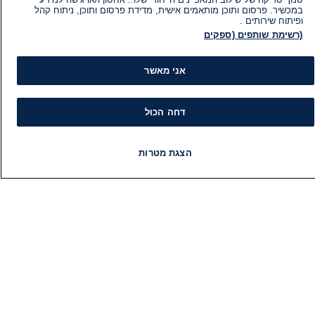
במכשיר. פרסום ותוכן מותאמים אישית, מדידת פרסום ותוכן, ניתוח קהל
ופיתוח שירותים .
(רשימת שותפים (ספקים
אני מאשר
דחה הכול
מידע
קט
הוועד המנהל של i24NEWS
חד
הטאלנטים של i24NEWS
חד
הצגת מטרות
תוכניות הטלוויזיה של i24NEWS
הע
חדשות
פיד חדשות
LIVE
רדיו
תוכניות
רדיו בשידור חי
בחיר
דרושים
דעו
צור קשר
או
מפת אתר
תחז
מי