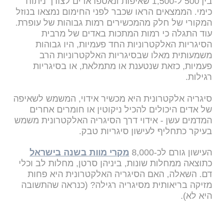
בין 500 ל-1,500 שאיפות ונאספו אדים לצורך ניתוח
כימי. הממצאים הראו שכבר לפני החימום נמצאו בנוזל
המקורי של חלק מהמכשירים רמות גבוהות של עופרת.
עוד התגלה כי רמות המתכות באדים של מרבית
הסיגריות האלקטרוניות החד פעמיות, היו גבוהות
משמעותית מאלו שבסיגריות האלקטרוניות הרב
פעמיות, כזאת שנטענת או מתמלאת, או בסיגריות
רגילות.
סיגריה אלקטרונית היא מכשיר אידוי, המשמש לשאיפה
של אדים היכולים להכיל ניקוטין או חומרים אחרים
המדמים עשן - אידוי דרך הסיגריה האלקטרונית משמש
בעיקר כתחליף לעישון סיגריות טבק.
העישון גורם לכ-8,000
מקרי מוות בשנה בישראל
כתוצאה ממחלות שונות, ביניהן סרטן, מחלות לב וכלי
דם. השאלה, האם הסיגריה האלקטרונית היא פחות
מזיקה בריאותית מסיגריה רגילה? (כנראה שהתשובה
היא לא).