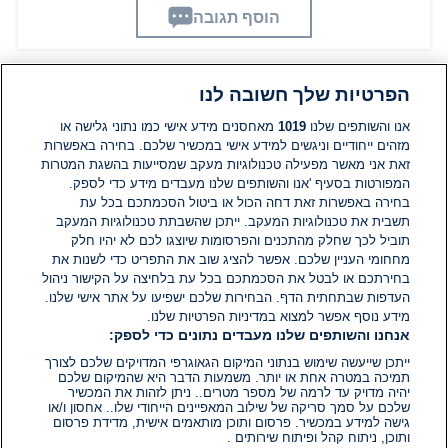
הוסף תגובה
הפרטיות שלך חשובה לנו
תגובות
אנו והשותפים שלנו
1019
מאחסנים מידע אישי כמו נתוני גלישה או
מזהים ייחודיים וניגשים למידע אישי במכשיר שלכם. בחירה באפשרות
אין עדיין תגובות. היה הראשון להגיב
זאת אני מאשר מפעילה טכנולוגיות מעקב שמסייעות בהשגת המטרות
המפורטות בסעיף 'אנו והשותפים שלנו מעבדים מידע כדי לספק.
בחירה באפשרות זאת דחה הכול או ביטול הסכמתכם בכל עת
הוסף תגובה
תשבית את טכנולוגיות המעקב. ייתכן שהשבתת טכנולוגיות המעקב
תוביל לכך שחלק מהתכנים והפרסומות שיוצגו לכם לא יהיו חלק
מחחומי העניין שלכם. אפשר להציג שוב את התפריט כדי לשנות את
בחירתכם או לבטל את הסכמתכם בכל עת בלחיצה על הקישור ניהול
העדפות שבתחתית הדף. הבחירות שלכם ישפיעו על אתר אישי שלנו.
מידע נוסף אפשר למצוא במדיניות הפרטיות שלנו.
אנחנו והשותפים שלנו מעבדים נתונים כדי לספק:
ייתכן שייעשה שימוש בנתוני המיקום הגאוגרפי המדויקים שלכם לצורך
תמיכה במטרה אחת או יותר. משמעות הדבר היא שהמיקום שלכם
יהיה מדויק עד לרמה של מספר מטרים.. ניתן לזהות את המכשיר
שלכם על סמך סריקה של שילוב המאפיינים הייחודי שלו.. אחסון ו/או
גישה למידע במכשיר. פרסום ותוכן מותאמים אישית, מדידת פרסום
ותוכן, ניתוח קהל ופיתוח שירותים .