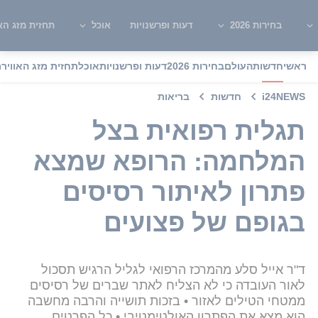
בחירות 2026
דעות ופרשנויות
אוכל
תחזית מזג האו
ראשי
חדשות
העולם
בחירות 2026
דעות ופרשנויות
אוכל
תחזית מזג האוויר
מ
i24NEWS
חדשות
בריאות
תגלית רפואית בצל
המלחמה: הרופא שמצא
פתרון לאיתור רסיסים
בגופם של פצועים
ד"ר אייל סלע מהמרכז הרפואי לגליל הרגיש תסכול
לאור העובדה כי לא הצליח לאתר שברים של רסיסים
ממטחי הטילים לאזור • בזכות תושייה והרבה מחשבה
הוא מצא את הפתרון האולטימטיבי • כל הפרטים