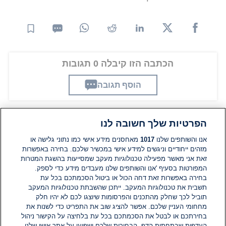
הכתבה הזו קיבלה 0 תגובות
הוסף תגובה
הפרטיות שלך חשובה לנו
תגובות
אנו והשותפים שלנו
1017
מאחסנים מידע אישי כמו נתוני גלישה או
מזהים ייחודיים וניגשים למידע אישי במכשיר שלכם. בחירה באפשרות
זאת אני מאשר מפעילה טכנולוגיות מעקב שמסייעות בהשגת המטרות
אין עדיין תגובות. היה הראשון להגיב
המפורטות בסעיף 'אנו והשותפים שלנו מעבדים מידע כדי לספק.
בחירה באפשרות זאת דחה הכול או ביטול הסכמתכם בכל עת
הוסף תגובה
תשבית את טכנולוגיות המעקב. ייתכן שהשבתת טכנולוגיות המעקב
תוביל לכך שחלק מהתכנים והפרסומות שיוצגו לכם לא יהיו חלק
מחחומי העניין שלכם. אפשר להציג שוב את התפריט כדי לשנות את
בחירתכם או לבטל את הסכמתכם בכל עת בלחיצה על הקישור ניהול
העדפות שבתחתית הדף. הבחירות שלכם ישפיעו על אתר אישי שלנו.