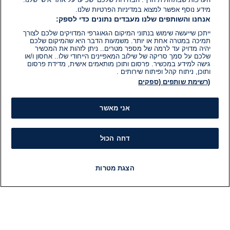
מידע נוסף אפשר למצוא במדיניות הפרטיות שלנו.
אנחנו והשותפים שלנו מעבדים נתונים כדי לספק:
ייתכן שייעשה שימוש בנתוני המיקום הגאוגרפי המדויקים שלכם לצורך
תמיכה במטרה אחת או יותר. משמעות הדבר היא שהמיקום שלכם
יהיה מדויק עד לרמה של מספר מטרים.. ניתן לזהות את המכשיר
שלכם על סמך סריקה של שילוב המאפיינים הייחודי שלו.. אחסון ו/או
גישה למידע במכשיר. פרסום ותוכן מותאמים אישית, מדידת פרסום
ותוכן, ניתוח קהל ופיתוח שירותים .
(רשימת שותפים (ספקים
אני מאשר
דחה הכול
הצגת מטרות
חדשות
פיד חדשות
LIVE
רדיו
תוכניות
מידע
קט