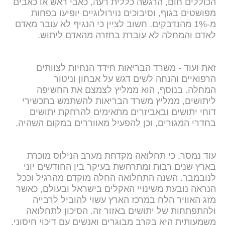
הכוללים חום, הרגשה כללית רעה, כאבי ראש או כאבים
מפושטים בגוף, וסיבוכים נוירולוגיים יופיעו בפחות
מ-1% מהנדבקים. חשוב לציין כי הנגיף לא עובר מאדם
לאדם והמחלה לא עוברת בחזרה מהאדם ליתוש.
זאת ועוד - משרד הבריאות חידד הנחיות לצוותים
הרפואיים והנחה לשים דגש על אבחון וניטור
המחלה. בנוסף, הוא ממליץ לצמצם את החשיפה
ליתושים, ממליץ משרד הבריאות להשתמש בתכשירי
דוחי יתושים ובאביזרים מתאימים להרחקת יתושים
בחדרי המגורים, וכן להפעיל מאווררים במקום השהיה.
עוד נמסר, כי תחלואה מקדחת מערב הנילוס מוכרת
בארץ שנים רבות ומתרחשת בעיקר בין החודשים יוני
לנובמבר. השנה התחלואה החלה מוקדם מהרגיל וככל
הנראה נובעת משינויי האקלים בישראל ובעולם, כאשר
מזג האוויר הלח במרכז הארץ עשוי להוביל לרבייה
ולהתפתחות של יתושים באזור זה. הסיכון לתחלואה
משמעותית היא בקרב מבוגרים ואנשים עם דיכוי חיסוני.