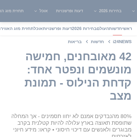
בחירות 2026
דעות ופרשנויות
אוכל
תחזית מזג האו
ראשי
חדשות
העולם
בחירות 2026
דעות ופרשנויות
אוכל
תחזית מזג האוויר
מ
i24NEWS
חדשות
בריאות
42 מאובחנים, חמישה
מונשמים ונפטר אחד:
קדחת הנילוס - תמונת
מצב
80% מהנבדקים אמנם לא יחוו תסמינים - אך המחלה
שתופסת תאוצה בארץ עלולה להיות קטלנית בקרב
מבוגרים ולאנשים עם דיכוי חיסוני • קראו: מידע חיוני
לאזרחים