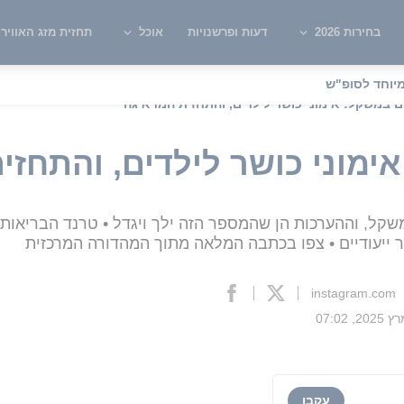
בחירות 2026
דעות ופרשנויות
אוכל
תחזית מזג האוויר
יוחד לסופ"ש
 במשקל: אימוני כושר לילדים, והתחזית המדאיגה
ימוני כושר לילדים, והתחזי
שקל, וההערכות הן שהמספר הזה ילך ויגדל • טרנד הבריאות
ר ייעודיים • צפו בכתבה המלאה מתוך המהדורה המרכזית
instagram.com
עקבו