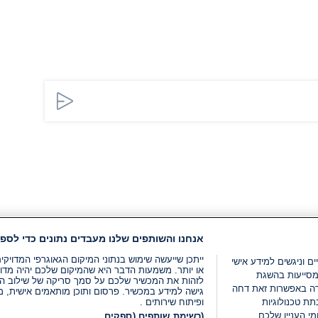
אנחנו והשותפים שלנו מעבדים נתונים כדי לספק
ייתכן שייעשה שימוש בנתוני המיקום הגאוגרפי המדוי
ים וניגשים למידע אישי
או יותר. משמעות הדבר היא שהמיקום שלכם יהיה מדוי
מסייעות בהשגת
לזהות את המכשיר שלכם על סמך סריקה של שילוב המאפי
רה באפשרות זאת דחה
גישה למידע במכשיר. פרסום ותוכן מותאמים אישית, מד
ת טכנולוגיות
ופיתוח שירותים .
י העניין שלכם.
(רשימת שותפים (ספקים