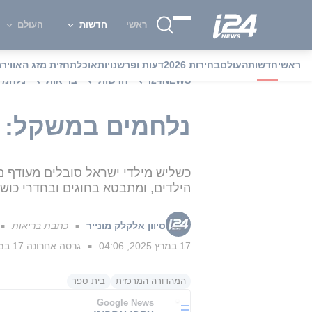
ראשי
חדשות
העולם
ראשי
חדשות
העולם
בחירות 2026
דעות ופרשנויות
אוכל
תחזית מזג האוויר
מ
i24NEWS
חדשות
בריאות
נלחמים
נלחמים במשקל: א
כשליש מילדי ישראל סובלים מעודף מ
הילדים, ומתבטא בחוגים ובחדרי כוש
סיוון אלקלק מונייר
כתבת בריאות
■
■
17 במרץ 2025, 04:06
גרסה אחרונה
17 במרץ 2025, 07:02
■
המהדורה המרכזית
בית ספר
Google News