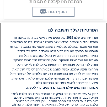
הכתבה הזו קיבלה 0 תגובות
הוסף תגובה
הפרטיות שלך חשובה לנו
תגובות
אנו והשותפים שלנו
1019
מאחסנים מידע אישי כמו נתוני גלישה או
מזהים ייחודיים וניגשים למידע אישי במכשיר שלכם. בחירה באפשרות
זאת אני מאשר מפעילה טכנולוגיות מעקב שמסייעות בהשגת המטרות
אין עדיין תגובות. היה הראשון להגיב
המפורטות בסעיף 'אנו והשותפים שלנו מעבדים מידע כדי לספק.
בחירה באפשרות זאת דחה הכול או ביטול הסכמתכם בכל עת
הוסף תגובה
תשבית את טכנולוגיות המעקב. ייתכן שהשבתת טכנולוגיות המעקב
תוביל לכך שחלק מהתכנים והפרסומות שיוצגו לכם לא יהיו חלק
מחחומי העניין שלכם. אפשר להציג שוב את התפריט כדי לשנות את
בחירתכם או לבטל את הסכמתכם בכל עת בלחיצה על הקישור ניהול
העדפות שבתחתית הדף. הבחירות שלכם ישפיעו על אתר אישי שלנו.
מידע נוסף אפשר למצוא במדיניות הפרטיות שלנו.
אנחנו והשותפים שלנו מעבדים נתונים כדי לספק:
ייתכן שייעשה שימוש בנתוני המיקום הגאוגרפי המדויקים שלכם לצורך
תמיכה במטרה אחת או יותר. משמעות הדבר היא שהמיקום שלכם
יהיה מדויק עד לרמה של מספר מטרים.. ניתן לזהות את המכשיר
שלכם על סמך סריקה של שילוב המאפיינים הייחודי שלו.. אחסון ו/או