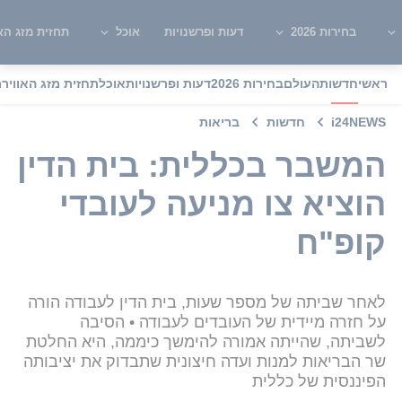
בחירות 2026
דעות ופרשנויות
אוכל
תחזית מזג האו
ראשי
חדשות
העולם
בחירות 2026
דעות ופרשנויות
אוכל
תחזית מזג האוויר
מ
i24NEWS
חדשות
בריאות
המשבר בכללית: בית הדין
הוציא צו מניעה לעובדי
קופ"ח
לאחר שביתה של מספר שעות, בית הדין לעבודה הורה
על חזרה מיידית של העובדים לעבודה • הסיבה
לשביתה, שהייתה אמורה להימשך כיממה, היא החלטת
שר הבריאות למנות ועדה חיצונית שתבדוק את יציבותה
הפיננסית של כללית