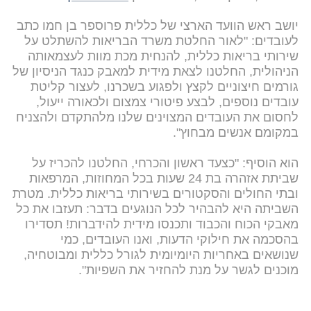
יושב ראש הוועד הארצי של כללית פרוספר בן חמו כתב
לעובדים: "לאור החלטת משרד הבריאות להשתלט על
שירותי בריאות כללית, להנחית מכת מוות לעצמאותה
הניהולית, החלטנו לצאת מידית למאבק כנגד הניסיון של
גורמים חיצוניים לקצץ ולפגוע בשכרנו, לעצור קליטת
עובדים נוספים, לבצע פיטורי צמצום ולכאורה ייעול,
לחסום את העובדים המצוינים שלנו מלהתקדם ולהצניח
במקומם אנשים מבחוץ".
הוא הוסיף: "כצעד ראשון והכרחי, החלטנו להכריז על
שביתת אזהרה בת 24 שעות בכל המחוזות, המרפאות
ובתי החולים והסקטורים בשירותי בריאות כללית. מטרת
השביתה היא להבהיר לכל הנוגעים בדבר: תעזבו את כל
מאבקי הכוח והכבוד ותכנסו מידית להידברות! תסדירו
בהסכמה את חילוקי הדעות, ואנו העובדים, כמי
שנושאים באחריות היומיומית לגורל כללית ומבוטחיה,
מוכנים לגשר על מנת להחזיר את השפיות".