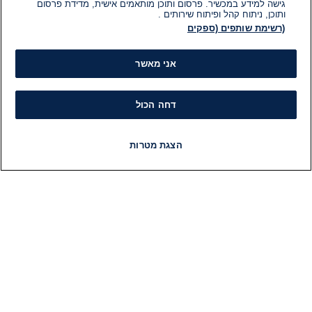
גישה למידע במכשיר. פרסום ותוכן מותאמים אישית, מדידת פרסום
ותוכן, ניתוח קהל ופיתוח שירותים .
(רשימת שותפים (ספקים
אני מאשר
דחה הכול
הצגת מטרות
חדשות
פיד חדשות
LIVE
רדיו
תוכניות
מידע
קט
הוועד המנהל של i24NEWS
חד
הטאלנטים של i24NEWS
חד
תוכניות הטלוויזיה של i24NEWS
הע
רדיו בשידור חי
בחיר
דרושים
דעו
צור קשר
או