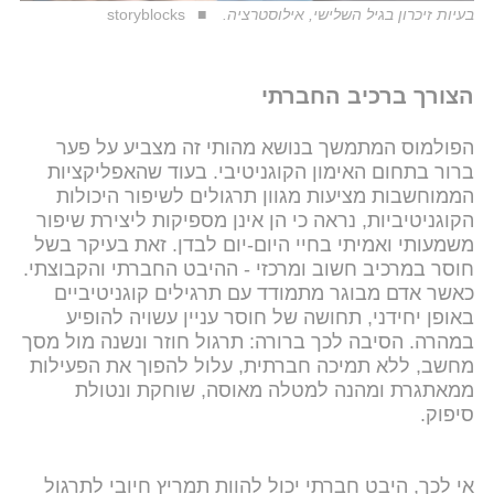
בעיות זיכרון בגיל השלישי, אילוסטרציה.
storyblocks
הצורך ברכיב החברתי
הפולמוס המתמשך בנושא מהותי זה מצביע על פער
ברור בתחום האימון הקוגניטיבי. בעוד שהאפליקציות
הממוחשבות מציעות מגוון תרגולים לשיפור היכולות
הקוגניטיביות, נראה כי הן אינן מספיקות ליצירת שיפור
משמעותי ואמיתי בחיי היום-יום לבדן. זאת בעיקר בשל
חוסר במרכיב חשוב ומרכזי - ההיבט החברתי והקבוצתי.
כאשר אדם מבוגר מתמודד עם תרגילים קוגניטיביים
באופן יחידני, תחושה של חוסר עניין עשויה להופיע
במהרה. הסיבה לכך ברורה: תרגול חוזר ונשנה מול מסך
מחשב, ללא תמיכה חברתית, עלול להפוך את הפעילות
ממאתגרת ומהנה למטלה מאוסה, שוחקת ונטולת
סיפוק.
אי לכך, היבט חברתי יכול להוות תמריץ חיובי לתרגול