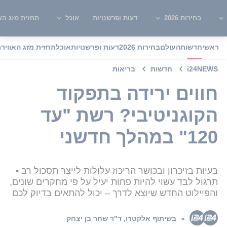
בחירות 2026
דעות ופרשנויות
אוכל
תחזית מזג האו
ראשי
חדשות
העולם
בחירות 2026
דעות ופרשנויות
אוכל
תחזית מזג האוויר
מ
i24NEWS
חדשות
בריאות
חווים ירידה בתפקוד
הקוגניטיבי? רשת "עד
120" במהלך חדשני
בעיות בזיכרון ובכושר הריכוז עלולות לייצר תסכול רב •
תרגול לבד עשוי להיות פחות יעיל על פי מחקרים שונים,
והפיילוט החדש שיוצא לדרך – יכול להתאים בדיוק לכם
בשיתוף אלקטרו
,
ד"ר שחר בן יצחק
■