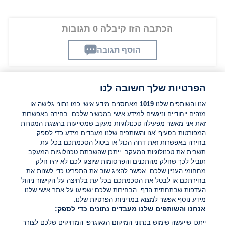
הכתבה הזו קיבלה 0 תגובות
הוסף תגובה
הפרטיות שלך חשובה לנו
תגובות
אנו והשותפים שלנו
1019
מאחסנים מידע אישי כמו נתוני גלישה או
מזהים ייחודיים וניגשים למידע אישי במכשיר שלכם. בחירה באפשרות
זאת אני מאשר מפעילה טכנולוגיות מעקב שמסייעות בהשגת המטרות
אין עדיין תגובות. היה הראשון להגיב
המפורטות בסעיף 'אנו והשותפים שלנו מעבדים מידע כדי לספק.
בחירה באפשרות זאת דחה הכול או ביטול הסכמתכם בכל עת
הוסף תגובה
תשבית את טכנולוגיות המעקב. ייתכן שהשבתת טכנולוגיות המעקב
תוביל לכך שחלק מהתכנים והפרסומות שיוצגו לכם לא יהיו חלק
מחחומי העניין שלכם. אפשר להציג שוב את התפריט כדי לשנות את
בחירתכם או לבטל את הסכמתכם בכל עת בלחיצה על הקישור ניהול
העדפות שבתחתית הדף. הבחירות שלכם ישפיעו על אתר אישי שלנו.
מידע נוסף אפשר למצוא במדיניות הפרטיות שלנו.
אנחנו והשותפים שלנו מעבדים נתונים כדי לספק:
ייתכן שייעשה שימוש בנתוני המיקום הגאוגרפי המדויקים שלכם לצורך