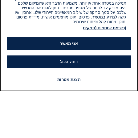
תמיכה במטרה אחת או יותר. משמעות הדבר היא שהמיקום שלכם
יהיה מדויק עד לרמה של מספר מטרים.. ניתן לזהות את המכשיר
שלכם על סמך סריקה של שילוב המאפיינים הייחודי שלו.. אחסון ו/או
גישה למידע במכשיר. פרסום ותוכן מותאמים אישית, מדידת פרסום
ותוכן, ניתוח קהל ופיתוח שירותים .
(רשימת שותפים (ספקים
אני מאשר
דחה הכול
הצגת מטרות
חדשות
פיד חדשות
LIVE
רדיו
תוכניות
מידע
קט
הוועד המנהל של i24NEWS
חד
הטאלנטים של i24NEWS
חד
תוכניות הטלוויזיה של i24NEWS
הע
רדיו בשידור חי
בחיר