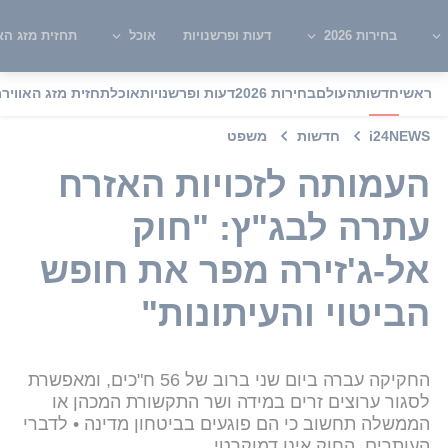
בחירות 2026
דעות ופרשנויות
אוכל
תחזית מזג האו
ראשי
חדשות
העולם
בחירות 2026
דעות ופרשנויות
אוכל
תחזית מזג האוויר
מ
i24NEWS
חדשות
משפט
העמותה לזכויות האזרח
עתרה לבג"ץ: "חוק
אל-ג'זירה מפר את חופש
הביטוי והעיתונות"
החקיקה עברה ביום שני ברוב של 56 ח"כים, ומאפשרת
לסגור ערוצים זרים במידה ושר התקשורת המכהן או
הממשלה תחשוב כי הם פוגעים בביטחון מדינה • לדברי
העותרים, החוק אינו דמוקרטי