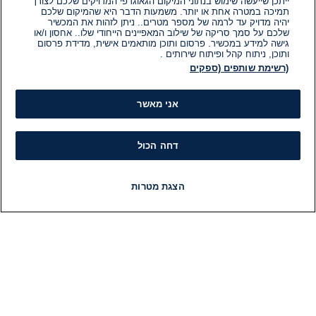
ייתכן שייעשה שימוש בנתוני המיקום הגאוגרפי המדויקים שלכם לצורך
תמיכה במטרה אחת או יותר. משמעות הדבר היא שהמיקום שלכם
יהיה מדויק עד לרמה של מספר מטרים.. ניתן לזהות את המכשיר
שלכם על סמך סריקה של שילוב המאפיינים הייחודי שלו.. אחסון ו/או
גישה למידע במכשיר. פרסום ותוכן מותאמים אישית, מדידת פרסום
ותוכן, ניתוח קהל ופיתוח שירותים .
(רשימת שותפים (ספקים
אני מאשר
דחה הכול
הצגת מטרות
חדשות
פיד חדשות
LIVE
רדיו
תוכניות
מידע
קט
הוועד המנהל של i24NEWS
חד
הטאלנטים של i24NEWS
חד
תוכניות הטלוויזיה של i24NEWS
הע