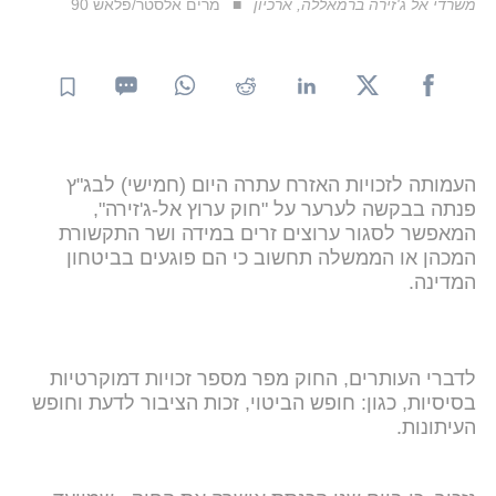
משרדי אל ג'זירה ברמאללה, ארכיון
מרים אלסטר/פלאש 90
העמותה לזכויות האזרח עתרה היום (חמישי) לבג"ץ
פנתה בבקשה לערער על "חוק ערוץ אל-ג'זירה",
המאפשר לסגור ערוצים זרים במידה ושר התקשורת
המכהן או הממשלה תחשוב כי הם פוגעים בביטחון
המדינה.
לדברי העותרים, החוק מפר מספר זכויות דמוקרטיות
בסיסיות, כגון: חופש הביטוי, זכות הציבור לדעת וחופש
העיתונות.