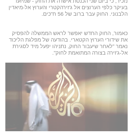
נזכיר, כי ביום שני הכנסת אישרה את החוק - שמיועד
בעיקר כלפי הערוצים אל ג'זירהקטרי והערוץ אל-מיאדין
הלבנוני. החוק עבר ברוב של 56 ח"כים.
כאמור, החוק החדש יאפשר לראש הממשלה להפסיק
את שידורי הערוץ הקטארי. בהודעה של מפלגת הליכוד
נאמר "לאחר שיעבור החוק, נתניהו יפעל מיד לסגירת
אל-ג'זירה בצורה המתואמת לחוק".