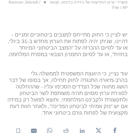
משרדי ערוץ החדשות אל ג'זירה בדוחא, קטאר
Kamran Jebreili /
File / AP
יש לציין כי החוק מתייחס למצבים ביטחוניים זמניים -
דהיינו, שניתן יהיה לפתוח את הערוץ מחדש ב-31 ביולי,
או עד לסיום ההכרזה על "המצב הביטחוני המיוחד
בחזית", או עד לסיום התמרון הצבאי במסרת המלחמה.
עוד נציין, כי היועצת המשפטית לממשלה גלי
בהרב-מיארה התנגדה לחוק תחילה, אך בסופו של דבר
הושג מתווה שכל הצדדים הסכימו עליו - שההחלטה
לסגירת ערוץ מסוים תהיה משותפת לשר הביטחון
ולתקשורת ולקבינט המלחמתי, ותוצא לפועל רק במידה
אם יש "נזק אמיתי לביטחון המדינה", ולאחר חוות דעת
מקצועית של לפחות גורם ביטחוני אחד.