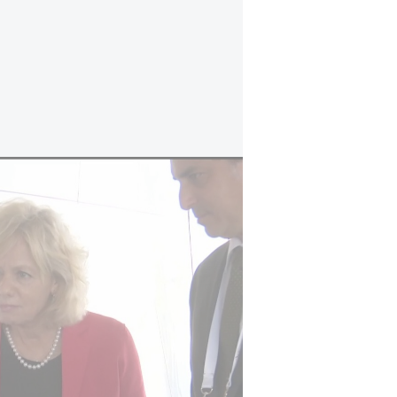
היועמ"שית לבן גביר: "מסמך המדיניות שלך בנו
השר לביטחון לאומי השיב למכתב וציי
והמסמך מחייב. עוד כתב כי "בייעוץ
סמכות לא להם". בן גביר הסביר: "מכ
ובכך לגרום לי לוותר על סמכותי לקבוע
בעניינים משפטיים – לא ניתן; וכאילו 
סירוב בלתי חוקי של הייעוץ המשפטי
"קביעת מדיניות בהקשר זה היא סמכות
אמר, "לפיכך, אין כל רלוונטיות לנהל