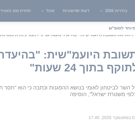
בחירות 2026
דעות ופרשנויות
אוכל
תחזית מזג האוויר
יוחד לסופ"ש
 דחה את תשובת היועמ"שית: "בהיעדר מענה ענייני - המדיניות תיכנס לתוקף בתוך
שובת היועמ"שית: "בהיעדר מ
 בתוך 24 שעות"
השר לביטחון לאומי בנושא ההפגנות וכתבה כי הוא "חסר תו
כלפי משטרת ישראל", הוסיפה
ר 2025, 17:40