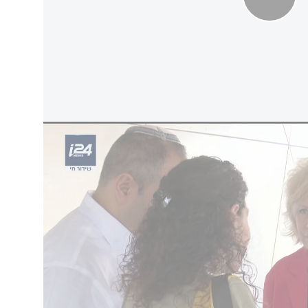
שא ההפגנות - חסר תוקף"
ן כי הוא דוחה את עמדת בהרב מיארה בנושא -
 המשפטי לממשלה 'ממשיכים להתבלבל' ולקחת
תבכם משקף טעות משולשת: כאילו ניתן לאיים עלי
 מדיניות – לא ניתן; כאילו ניתן להטעות אותי
ניתן לסכל את כוונתי לקבוע מדיניות באמצעות
 לממשלה להשתתף בהליך – לא ניתן".
ו החוקית של השר לביטחון לאומי ואף חובתו",
ים שונים שייקבעו, ככל שיהיה בכך צורך, בהתאם