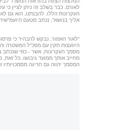
המלצות הצוות בהוראות המשרד לביטח
לאורם. כבר בשלב זה ניתן לציין כי 
העקרונות הללו. להבנתנו, הוא גם ל
אליך בנושא", נכתב מטעם היועמ"שית
"לאור האמור, נבקש להבהיר כי פרסום
היוועצות תקין עם מפכ"ל המשטרה ו
מסמך העקרונות, אשר - כפי שנכתב ב
מחייב אותך ממועד גיבושו. כל זאת, 
המסמך יהווה גם חריגה מסמכויותיו 