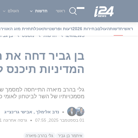
ראשי
חדשות
העולם
ראשי
חדשות
העולם
בחירות 2026
דעות ופרשנויות
אוכל
תחזית מזג האוויר
מ
i24NEWS
חדשות
משפט
בן גביר
בן גביר דחה את ת
המדיניות תיכנס לתוקף
גלי בהרב מיארה התייחסה למסמך של 
מסמכויותיו של השר לביטחון לאומי 
נדב אלימלך
,
אבישי גרינצייג
■
01 בספטמבר 2025, 07:55
גרסה אחרונה
01 בספטמב
■
איתמר בן גביר
גלי בהרב-מיארה