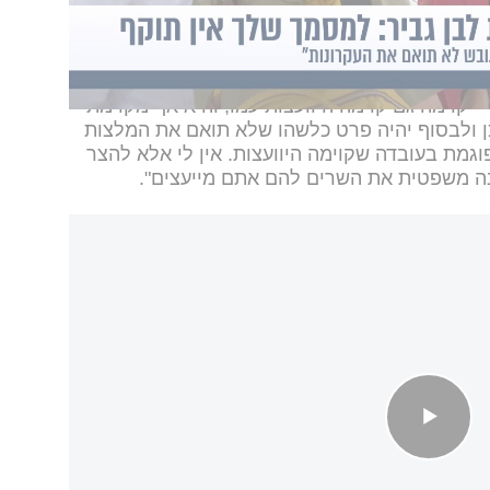
 לעצם קיום חובת ההיוועצות או לעצם הסמכות
ו רק במקום שיש בהם צורך".
צות עם המפכ"ל: "עוד יאמר כי נשלח מענה ענייני
 קוימה גם קוימה היוועצות עמו, והיא אף מקוימת
 ולבסוף יהיה פרט כלשהו שלא תואם את המלצות
וגמת בעובדה שקוימה היוועצות. אין לי אלא להצר
ה משפטית את השרים להם אתם מייעצים".