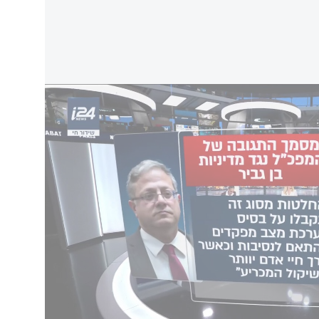
ניות בן גביר לאיסור חסימת צירים
בסופו של המכתב, בן גביר כתב כי מדיניותו תיכנס לתוקף בתוך 24 שעות - במידה ולא
: "ניסיונכם להלך אימים ולבצע ניסיון סחיטה של
ממש באמצעות האיום בדבר שינוי עמדתכם בבג"ץ 9037-08-24 (העוסק, ללא בסיס
 לאומי) מעיד כאלף עדים על הפוליטיזציה
ממשלה".
י לפעול בצורה מקצועית, עניינית ויסודית. אעניק
ורת הדין 24 שעות נוספות לקיים את חובת ההיוועצות בצורה עניינית
מדיניות המוצעת (זאת לאחר שטיוטה ראשונה
מענה ענייני אראה את חובת ההיוועצות ככזו
ס לתוקף", סיכם.