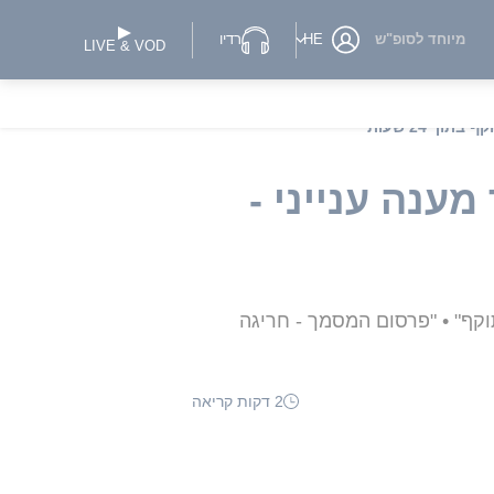
מיוחד לסופ"ש
HE
רדיו
LIVE & VOD
 24 שעות"
ענה ענייני -
קף" • "פרסום המסמך - חריגה
2 דקות קריאה