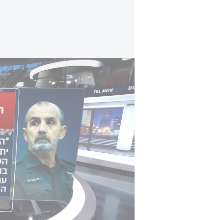
פרסום ראשון: מסמך התגובה של המפכ"ל נגד מדי
יהיה מענה מהיועצת המשפטית לממשלה
משפטי, בעצם כהונתו של השר לביטחון
הפסולה שבה נגוע הייעוץ המשפטי ל
"איומים וסחטנות לא יזיזו אותי מכוונת
לכם, לפנים מש
ומקצועית ולפרט את עמדתכם ביחס ל
נשלחה לפני כשלושה חודשים) בהיעדר 
שקוימה ומסמך המדיניות יפורסם וייכנ