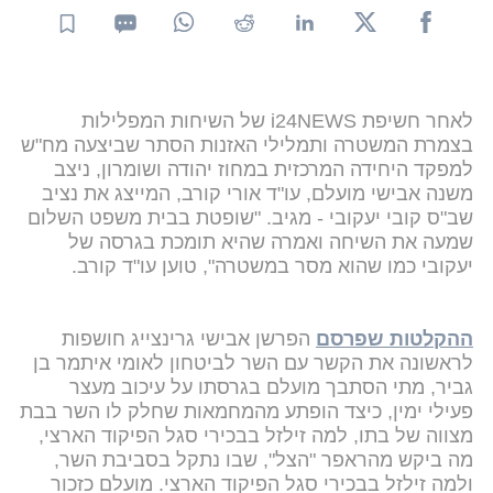
לאחר חשיפת i24NEWS של השיחות המפלילות
בצמרת המשטרה ותמלילי האזנות הסתר שביצעה מח"ש
למפקד היחידה המרכזית במחוז יהודה ושומרון, ניצב
משנה אבישי מועלם, עו"ד אורי קורב, המייצג את נציב
שב"ס קובי יעקובי - מגיב. "שופטת בבית משפט השלום
שמעה את השיחה ואמרה שהיא תומכת בגרסה של
יעקובי כמו שהוא מסר במשטרה", טוען עו"ד קורב.
ההקלטות שפרסם
הפרשן אבישי גרינצייג חושפות
לראשונה את הקשר עם השר לביטחון לאומי איתמר בן
גביר, מתי הסתבך מועלם בגרסתו על עיכוב מעצר
פעילי ימין, כיצד הופתע מהמחמאות שחלק לו השר בבת
מצווה של בתו, למה זילזל בבכירי סגל הפיקוד הארצי,
מה ביקש מהראפר "הצל", שבו נתקל בסביבת השר,
ולמה זילזל בבכירי סגל הפיקוד הארצי. מועלם כזכור