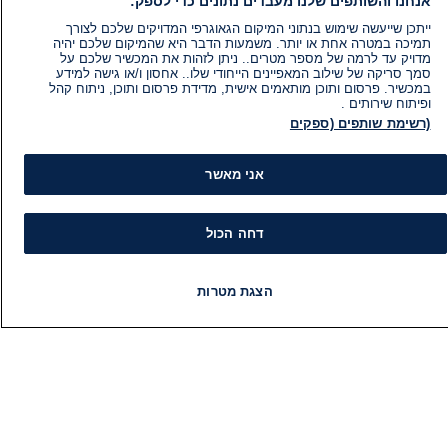
אנחנו והשותפים שלנו מעבדים נתונים כדי לספק:
ייתכן שייעשה שימוש בנתוני המיקום הגאוגרפי המדויקים שלכם לצורך
תמיכה במטרה אחת או יותר. משמעות הדבר היא שהמיקום שלכם יהיה
מדויק עד לרמה של מספר מטרים.. ניתן לזהות את המכשיר שלכם על
סמך סריקה של שילוב המאפיינים הייחודי שלו.. אחסון ו/או גישה למידע
במכשיר. פרסום ותוכן מותאמים אישית, מדידת פרסום ותוכן, ניתוח קהל
ופיתוח שירותים .
(רשימת שותפים (ספקים
אני מאשר
דחה הכול
מידע
קט
הוועד המנהל של i24NEWS
חד
הצגת מטרות
הטאלנטים של i24NEWS
חד
חדשות
פיד חדשות
LIVE
רדיו
תוכניות הטלוויזיה של i24NEWS
תוכניות
הע
רדיו בשידור חי
בחיר
דרושים
דעו
צור קשר
או
מפת אתר
תחז
מי