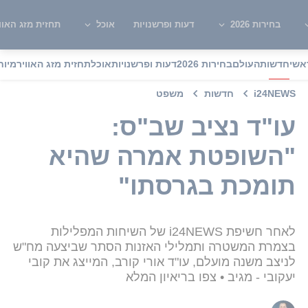
בחירות 2026
דעות ופרשנויות
אוכל
תחזית מזג האוו
אשי
חדשות
העולם
בחירות 2026
דעות ופרשנויות
אוכל
תחזית מזג האוויר
מיוח
i24NEWS
חדשות
משפט
עו"ד נציב שב"ס:
"השופטת אמרה שהיא
תומכת בגרסתו"
לאחר חשיפת i24NEWS של השיחות המפלילות
בצמרת המשטרה ותמלילי האזנות הסתר שביצעה מח"ש
לניצב משנה מועלם, עו"ד אורי קורב, המייצג את קובי
יעקובי - מגיב • צפו בריאיון המלא