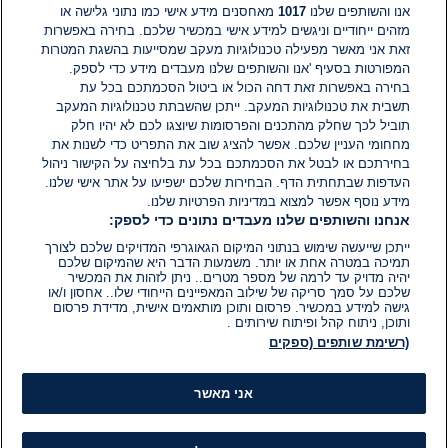
אנו והשותפים שלנו
1017
מאחסנים מידע אישי כמו נתוני גלישה או
מזהים ייחודיים וניגשים למידע אישי במכשיר שלכם. בחירה באפשרות
זאת אני מאשר מפעילה טכנולוגיות מעקב שמסייעות בהשגת המטרות
אין עדיין תגובות. היה הראשון להגיב
המפורטות בסעיף 'אנו והשותפים שלנו מעבדים מידע כדי לספק.
בחירה באפשרות זאת דחה הכול או ביטול הסכמתכם בכל עת
הוסף תגובה
תשבית את טכנולוגיות המעקב. ייתכן שהשבתת טכנולוגיות המעקב
תוביל לכך שחלק מהתכנים והפרסומות שיוצגו לכם לא יהיו חלק
מחחומי העניין שלכם. אפשר להציג שוב את התפריט כדי לשנות את
בחירתכם או לבטל את הסכמתכם בכל עת בלחיצה על הקישור ניהול
העדפות שבתחתית הדף. הבחירות שלכם ישפיעו על אתר אישי שלנו.
מידע נוסף אפשר למצוא במדיניות הפרטיות שלנו.
אנחנו והשותפים שלנו מעבדים נתונים כדי לספק:
ייתכן שייעשה שימוש בנתוני המיקום הגאוגרפי המדויקים שלכם לצורך
תמיכה במטרה אחת או יותר. משמעות הדבר היא שהמיקום שלכם
יהיה מדויק עד לרמה של מספר מטרים.. ניתן לזהות את המכשיר
שלכם על סמך סריקה של שילוב המאפיינים הייחודי שלו.. אחסון ו/או
גישה למידע במכשיר. פרסום ותוכן מותאמים אישית, מדידת פרסום
ותוכן, ניתוח קהל ופיתוח שירותים .
(רשימת שותפים (ספקים
אני מאשר