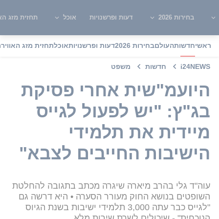
בחירות 2026
דעות ופרשנויות
אוכל
תחזית מזג האו
ראשי
חדשות
העולם
בחירות 2026
דעות ופרשנויות
אוכל
תחזית מזג האוויר
מ
i24NEWS
חדשות
משפט
היועמ"שית אחרי פסיקת
בג"ץ: "יש לפעול לגייס
מיידית את תלמידי
הישיבות החייבים לצבא"
עוה"ד גלי בהרב מיארה שיגרה מכתב בתגובה להחלטת
השופטים בנושא החוק מעורר הסערה • היא דרשה גם
"לגייס כבר עתה 3,000 תלמידי ישיבות בשנת הגיוס
הנוכחית" - שיכולים לשרת שירות מלא