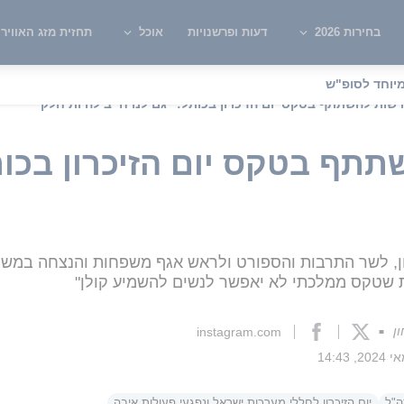
בחירות 2026
דעות ופרשנויות
אוכל
תחזית מזג האוויר
יוחד לסופ"ש
רשות להשתתף בטקס יום הזיכרון בכותל: "גם לנו חייב להיות חלק"
תף בטקס יום הזיכרון בכותל
, לשר התרבות והספורט ולראש אגף משפחות והנצחה במשרד ה
ת שטקס ממלכתי לא יאפשר לנשים להשמיע קולן"
ן
instagram.com
■
ה"ל
יום הזיכרון לחללי מערכות ישראל ונפגעי פעולות איבה