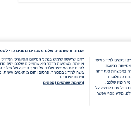
אנחנו והשותפים שלנו מעבדים נתונים כדי לספק
ייתכן שייעשה שימוש בנתוני המיקום הגאוגרפי המדוי
ים וניגשים למידע אישי
או יותר. משמעות הדבר היא שהמיקום שלכם יהיה מדוי
מסייעות בהשגת
לזהות את המכשיר שלכם על סמך סריקה של שילוב המאפי
רה באפשרות זאת דחה
גישה למידע במכשיר. פרסום ותוכן מותאמים אישית, מד
ת טכנולוגיות
ופיתוח שירותים .
י העניין שלכם.
(רשימת שותפים (ספקים
ם בכל עת בלחיצה על
נו. מידע נוסף אפשר
LIVE
קטגוריות
משפטי