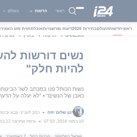
ראשי
חדשות
העולם
ראשי
חדשות
העולם
בחירות 2026
דעות ופרשנויות
אוכל
תחזית מזג האוויר
מ
i24NEWS
חדשות
בארץ
נשים דו
נשים דורשות להשת
להיות חלק"
נשות הכותל פנו במכתב לשר הביטחון
כאבן של הנשים" • "לא יעלה על הדע
ינון שלום יתח
כתב לענייני צבא וביטחו
■
10 במאי 2024, 07:03
גרסה אחרונה
12 במאי 2024, 14:43
■
ישראל במלחמה
חרבות ברזל
7 באוקטובר
צ