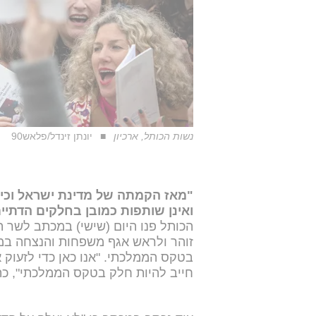
נשות הכותל, ארכיון
יונתן זינדל/פלאש90
"מאז הקמתה של מדינת ישראל וכינ
ואינן שותפות כמובן בחלקים הדת
הכותל פנו היום (שישי) במכתב לשר ה
זוהר ולראש אגף משפחות והנצחה במ
בטקס הממלכתי. "אנו כאן כדי לזעוק א
חייב להיות חלק בטקס הממלכתי", כת