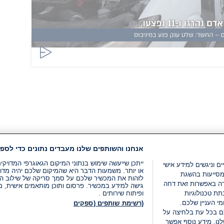
אנחנו והשותפים שלנו מעבדים נתונים כדי לספק
ייתכן שייעשה שימוש בנתוני המיקום הגאוגרפי המדוי
ים וניגשים למידע אישי
או יותר. משמעות הדבר היא שהמיקום שלכם יהיה מדוי
מסייעות בהשגת
לזהות את המכשיר שלכם על סמך סריקה של שילוב המאפי
רה באפשרות זאת דחה
גישה למידע במכשיר. פרסום ותוכן מותאמים אישית, מד
ת טכנולוגיות
ופיתוח שירותים .
י העניין שלכם.
(רשימת שותפים (ספקים
ם בכל עת בלחיצה על
נו. מידע נוסף אפשר