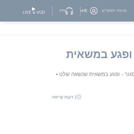
מיוחד לסופ"ש
HE
רדיו
LIVE & VOD
 ופגע במשאית
סגור - ופגע במשאית שנשאה שלט •
1 דקות קריאה