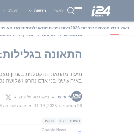
ראשי
חדשות
העולם
ראשי
חדשות
העולם
בחירות 2026
דעות ופרשנויות
אוכל
תחזית מזג האוויר
מ
i24NEWS
חדשות
בארץ
התאונה 
התאונה בגלילות: 
תיעוד מהתאונה הקטלנית בשרון מצביע
באירוע שני בני אדם נהרגו ושלושה נפ
לי עייש
ראש דסק פלילים
■
■
26 בספטמבר 2025, 11:19
גרסה אחרונה
26 בספטמב
■
תאונת דרכים
הרוגים
Google News