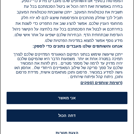
המפורטות בסעיף 'אנו והשותפים שלנו מעבדים מידע כדי לספק.
בחירה באפשרות זאת דחה הכול או ביטול הסכמתכם בכל עת
הוסף תגובה
תשבית את טכנולוגיות המעקב. ייתכן שהשבתת טכנולוגיות המעקב
תוביל לכך שחלק מהתכנים והפרסומות שיוצגו לכם לא יהיו חלק
מחחומי העניין שלכם. אפשר להציג שוב את התפריט כדי לשנות את
בחירתכם או לבטל את הסכמתכם בכל עת בלחיצה על הקישור ניהול
העדפות שבתחתית הדף. הבחירות שלכם ישפיעו על אתר אישי שלנו.
מידע נוסף אפשר למצוא במדיניות הפרטיות שלנו.
אנחנו והשותפים שלנו מעבדים נתונים כדי לספק:
ייתכן שייעשה שימוש בנתוני המיקום הגאוגרפי המדויקים שלכם לצורך
תמיכה במטרה אחת או יותר. משמעות הדבר היא שהמיקום שלכם
יהיה מדויק עד לרמה של מספר מטרים.. ניתן לזהות את המכשיר
שלכם על סמך סריקה של שילוב המאפיינים הייחודי שלו.. אחסון ו/או
גישה למידע במכשיר. פרסום ותוכן מותאמים אישית, מדידת פרסום
ותוכן, ניתוח קהל ופיתוח שירותים .
(רשימת שותפים (ספקים
אני מאשר
דחה הכול
הצגת מטרות