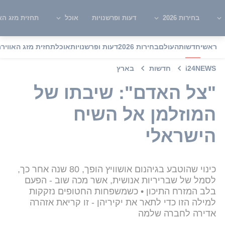
בחירות 2026
דעות ופרשנויות
אוכל
תחזית מזג האו
ראשי
חדשות
העולם
בחירות 2026
דעות ופרשנויות
אוכל
תחזית מזג האוויר
מ
i24NEWS
חדשות
בארץ
"צל האדם": שיבתו של
המוזלמן אל השיח
הישראלי
כינוי שהוטבע בגיהנום אושוויץ הופך, 80 שנה אחר כך,
לסמל של שבריריות אנושית, אשר מכה שוב - הפעם
בלב המזרח התיכון • כשמשפחות החטופים נזקקות
למילה הזו כדי לתאר את יקיריהן - זו קריאת אזהרה
אדירה לחברה שלמה