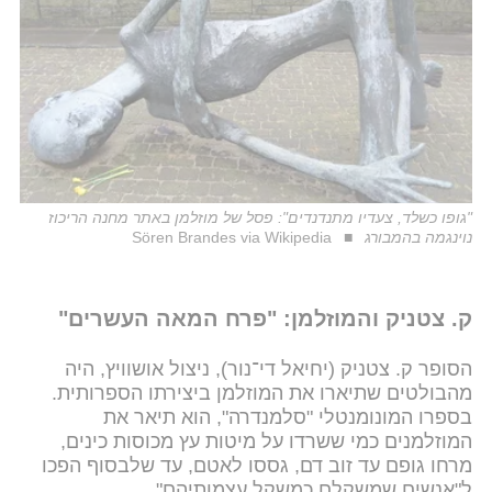
"גופו כשלד, צעדיו מתנדנדים": פסל של מוזלמן באתר מחנה הריכוז
נוינגמה בהמבורג
Sören Brandes via Wikipedia
ק. צטניק והמוזלמן: "פרח המאה העשרים"
הסופר ק. צטניק (יחיאל די־נור), ניצול אושוויץ, היה
מהבולטים שתיארו את המוזלמן ביצירתו הספרותית.
בספרו המונומנטלי "סלמנדרה", הוא תיאר את
המוזלמנים כמי ששרדו על מיטות עץ מכוסות כינים,
מרחו גופם עד זוב דם, גססו לאטם, עד שלבסוף הפכו
ל"אנשים שמשקלם כמשקל עצמותיהם".