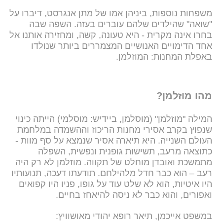
משפחות נוספות, ביניהן אמו של מתן אנגרסט, דיברו על
"שואה" שהילדים שלהם עוברים בעזה. השפה שבה
בחרו אינה מקרית - היא טעונה, קשה, ומחזירה אותנו אל
אחד הדימויים האנושיים המצמררים ביותר שנולדו
באפלת המחנות: המוזלמן.
מהו מוזלמן?
המילה "מוזלמן" (מוסלמן, ביידיש: מוסלמי) הייתה כינוי
שנפוץ בקרב אסירי מחנות הריכוז וההשמדה במלחמת
העולם השנייה. היא תיארה אסיר שנמצא על סף מוות -
כתוצאה מרעב, תשישות גופנית ונפשית, השפלה
מתמשכת ואובדן מוחלט של תקווה. מוזלמן לא רק היה
רעב – הוא כבר חדל מלהילחם. תודעתו דעכה, תנועותיו
היו איטיות, הוא לא שלט עוד על גופו, פניו היו קפואים
ואפורים, והוא כבר לא ניסה להיאחז בחיים.
במשפט אייכמן, תיאר רופא יהודי מאושוויץ: