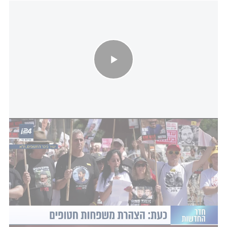
הצהרת משפחות החטופים - לאחר פרסום סרטוני הזוועה והרעב של
רום ואביתר
מדובר בבחירה קשה, מכאיבה אך מדויקת במונחים
היסטוריים. לא קל להשתמש בדימויי שואה - אך
לעיתים, דווקא הם מצליחים לבטא את העומק המוחלט
של הסבל. דמות המוזלמן הייתה, ועודנה,
התגלמות
הקצה האנושי - המקום שבו הגוף דועך, הנפש
נכנעת, והחיים מאבדים אחיזה.