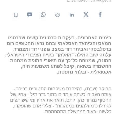
E. Samuelson via wikipedia
בימים האחרונים, בעקבות סרטונים קשים שפרסמו
חמאס והג'יהאד האסלאמי ובהם נראו החטופים רום
ברסלבסקי ואביתר דוד במצב גופני ירוד ומצמרר,
עלתה שוב המילה "מוזלמן" בשיח הציבורי הישראלי.
המונח, שמזוהה כל־כך עם תיאורי התופת ממחנות
ההשמדה בשואה, קיבל לפתע משמעות חיה,
אקטואלית - ובלתי נתפסת.
הבוקר (שבת), בהצהרת משפחות החטופים בכיכר -
אותה העבירו כשהם עומדים בתוך גדר תיל - אחיו של
החטוף נמרוד כהן, יותם, תיאר את אחיו ומי ששותפים
לגורלו כ"מוזלמנים במנהרות" - צללי אדם שהופקרו,
כלשונו, בעוד הממשלה מתמהמהת.